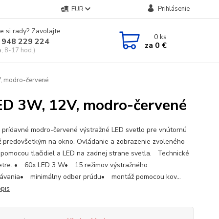
Prihlásenie
EUR
e si rady? Zavolajte.
0
ks
 948 229 224
za
0 €
a, 8-17 hod.)
, modro-červené
D 3W, 12V, modro-červené
é prídavné modro-červené výstražné LED svetlo pre vnútornú
 predovšetkým na okno. Ovládanie a zobrazenie zvoleného
 pomocou tlačidiel a LED na zadnej strane svetla. Technické
tre: • 60x LED 3 W• 15 režimov výstražného
kávania• minimálny odber prúdu• montáž pomocou kov...
opis