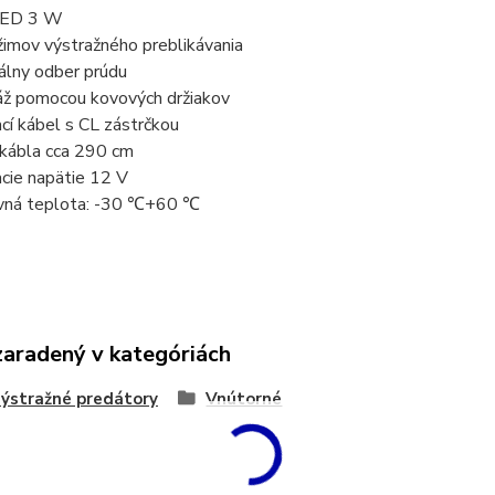
LED 3 W
imov výstražného preblikávania
lny odber prúdu
 pomocou kovových držiakov
cí kábel s CL zástrčkou
kábla cca 290 cm
cie napätie 12 V
ná teplota: -30 ℃+60 ℃
zaradený v kategóriách
ýstražné predátory
Vnútorné