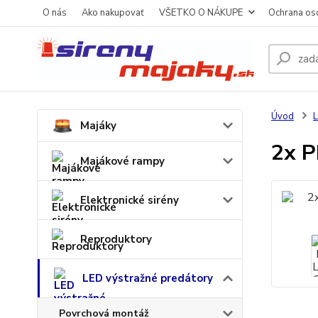
O nás
Ako nakupovať
VŠETKO O NÁKUPE
Ochrana os
Úvod
L
Majáky
2x P
Majákové rampy
Elektronické sirény
Reproduktory
LED výstražné predátory
Povrchová montáž