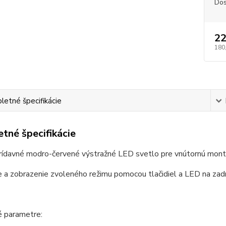
Dos
22
180
etné špecifikácie
tné špecifikácie
prídavné modro-červené výstražné LED svetlo pre vnútornú mon
 a zobrazenie zvoleného režimu pomocou tlačidiel a LED na zadn
é parametre: