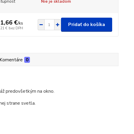
tupnosť
Nie je skladom
1,66 €
/
ks
Pridať do košíka
,21 €
bez DPH
Komentáre
0
táž predovšetkým na okno.
ej strane svetla.