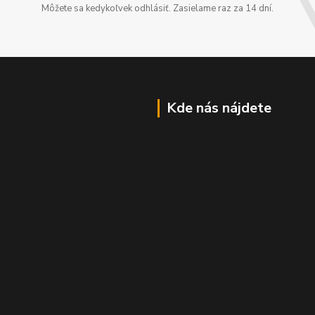
Môžete sa kedykoľvek odhlásiť. Zasielame raz za 14 dní.
Kde nás nájdete