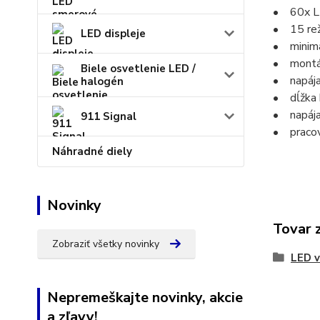
• 60x 
• 15 rež
LED displeje
• minimá
• montáž
Biele osvetlenie LED /
• napája
halogén
• dĺžka 
• napája
911 Signal
• pracov
Náhradné diely
Novinky
Tovar 
Zobraziť všetky novinky
LED v
Nepremeškajte novinky, akcie
a zľavy!