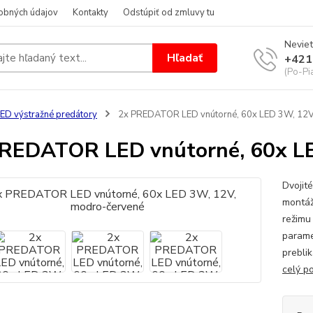
obných údajov
Kontakty
Odstúpiť od zmluvy tu
Neviet
Hľadať
+421
(Po-Pi
ED výstražné predátory
2x PREDATOR LED vnútorné, 60x LED 3W, 12V
REDATOR LED vnútorné, 60x LE
Dvojit
montáž
režimu
parame
prebli
celý p