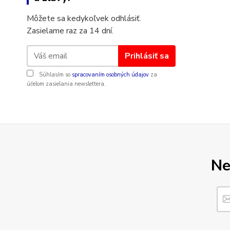
Môžete sa kedykoľvek odhlásiť.
Zasielame raz za 14 dní.
Prihlásiť sa
Súhlasím so
spracovaním osobných údajov
za
účelom zasielania newslettera.
Ne