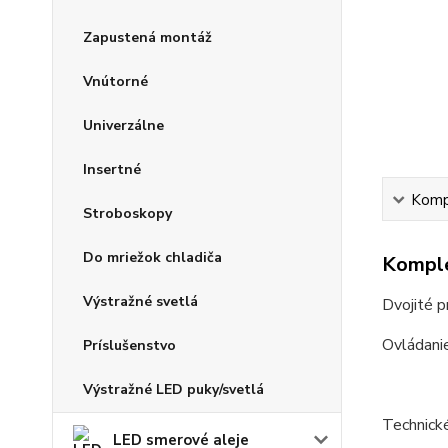
Zapustená montáž
Vnútorné
Univerzálne
Insertné
Kompl
Stroboskopy
Do mriežok chladiča
Komple
Výstražné svetlá
Dvojité 
Ovládanie
Príslušenstvo
Výstražné LED puky/svetlá
Technick
LED smerové aleje