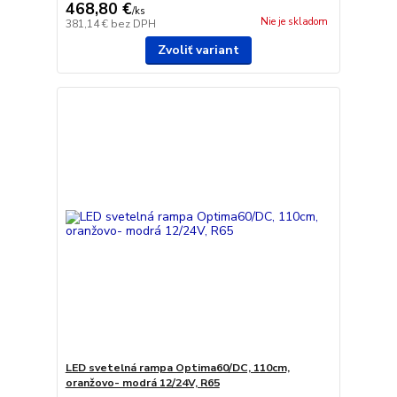
468,80 €
/
ks
Nie je skladom
381,14 €
bez DPH
Zvoliť variant
LED svetelná rampa Optima60/DC, 110cm,
oranžovo- modrá 12/24V, R65