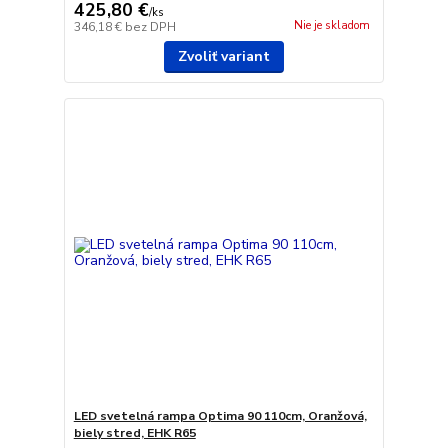
425,80 €
/
ks
Nie je skladom
346,18 €
bez DPH
Zvoliť variant
LED svetelná rampa Optima 90 110cm, Oranžová,
biely stred, EHK R65