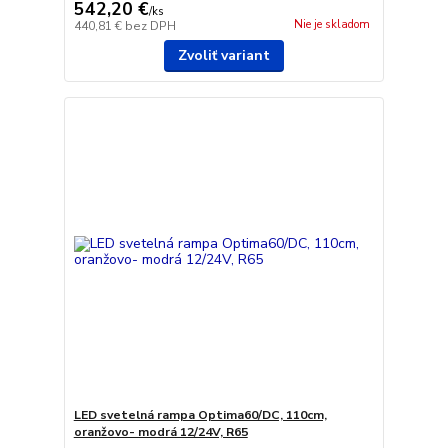
542,20 €
/
ks
Nie je skladom
440,81 €
bez DPH
Zvoliť variant
LED svetelná rampa Optima60/DC, 110cm,
oranžovo- modrá 12/24V, R65