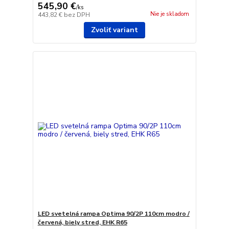
545,90 €
/
ks
Nie je skladom
443,82 €
bez DPH
Zvoliť variant
LED svetelná rampa Optima 90/2P 110cm modro /
červená, biely stred, EHK R65