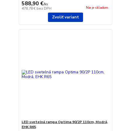
588,90 €
/
ks
Nie je skladom
478,78 €
bez DPH
Zvoliť variant
LED svetelná rampa Optima 90/2P 110cm, Modrá,
EHK R65