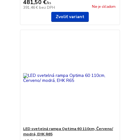
481,50 €
/
ks
Nie je skladom
391,46 €
bez DPH
Zvoliť variant
LED svetelná rampa Optima 60 110cm, Červeno/
modrá, EHK R65