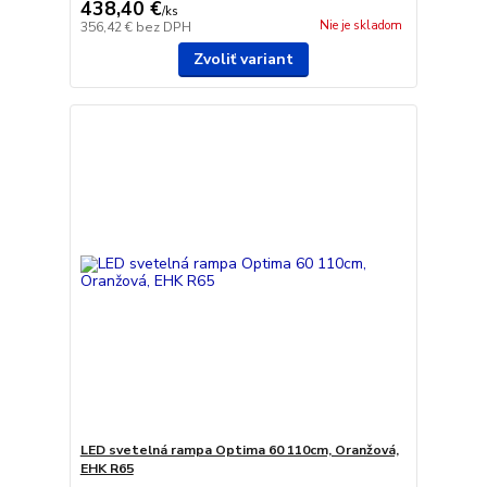
438,40 €
/
ks
Nie je skladom
356,42 €
bez DPH
Zvoliť variant
LED svetelná rampa Optima 60 110cm, Oranžová,
EHK R65