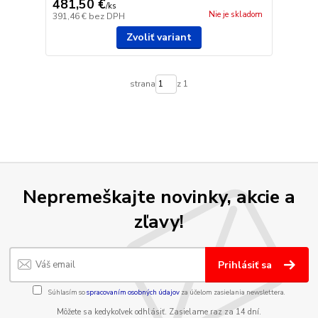
481,50 €
/
ks
Nie je skladom
391,46 €
bez DPH
Zvoliť variant
strana
z 1
Nepremeškajte novinky, akcie a
zľavy!
Prihlásiť sa
Súhlasím so
spracovaním osobných údajov
za účelom zasielania newslettera.
Môžete sa kedykoľvek odhlásiť. Zasielame raz za 14 dní.