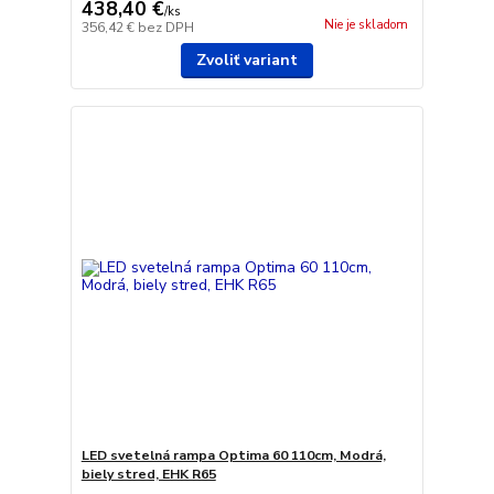
438,40 €
/
ks
Nie je skladom
356,42 €
bez DPH
Zvoliť variant
LED svetelná rampa Optima 60 110cm, Modrá,
biely stred, EHK R65