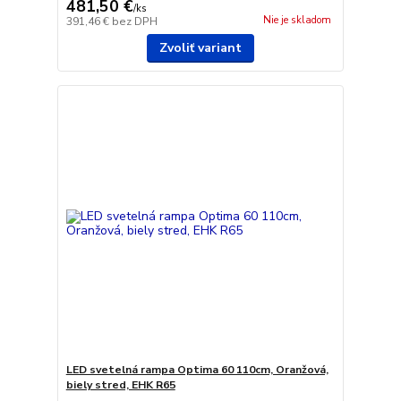
481,50 €
/
ks
Nie je skladom
391,46 €
bez DPH
Zvoliť variant
LED svetelná rampa Optima 60 110cm, Oranžová,
biely stred, EHK R65