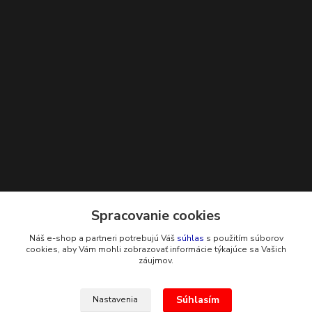
Kontakty
Spracovanie cookies
Náš e-shop a partneri potrebujú Váš
súhlas
s použitím súborov
+421 948 229 224
cookies, aby Vám mohli zobrazovať informácie týkajúce sa Vašich
záujmov.
info@g-systems.sk
Súhlasím
Nastavenia