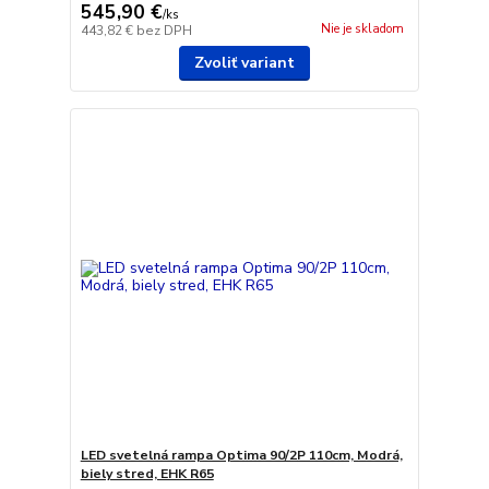
545,90 €
/
ks
Nie je skladom
443,82 €
bez DPH
Zvoliť variant
LED svetelná rampa Optima 90/2P 110cm, Modrá,
biely stred, EHK R65