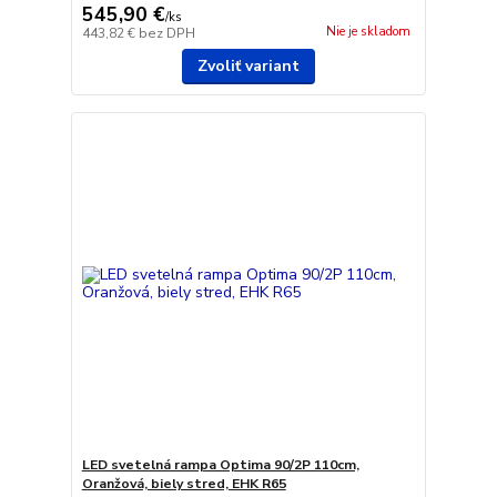
545,90 €
/
ks
Nie je skladom
443,82 €
bez DPH
Zvoliť variant
LED svetelná rampa Optima 90/2P 110cm,
Oranžová, biely stred, EHK R65