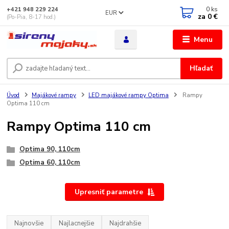
0
ks
+421 948 229 224
EUR
za
0 €
(Po-Pia, 8-17 hod.)
Menu
Hľadať
Úvod
Majákové rampy
LED majákové rampy Optima
Rampy
Optima 110 cm
Rampy Optima 110 cm
Optima 90, 110cm
Optima 60, 110cm
Upresniť parametre
Najnovšie
Najlacnejšie
Najdrahšie