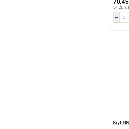
70,45
57,28 €
Kryt M