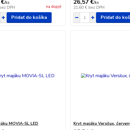
 €
26,57 €
/
ks
/
ks
na dopyt
bez DPH
21,60 €
bez DPH
Pridať do košíka
Pridať do koš
jáku MOVIA-SL LED
Kryt majáku Versilux, červen