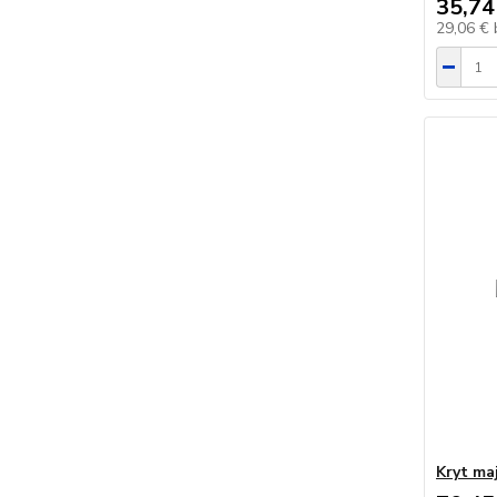
35,74
29,06 €
Kryt ma