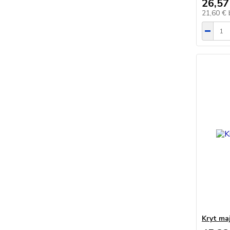
26,57
21,60 €
Kryt ma