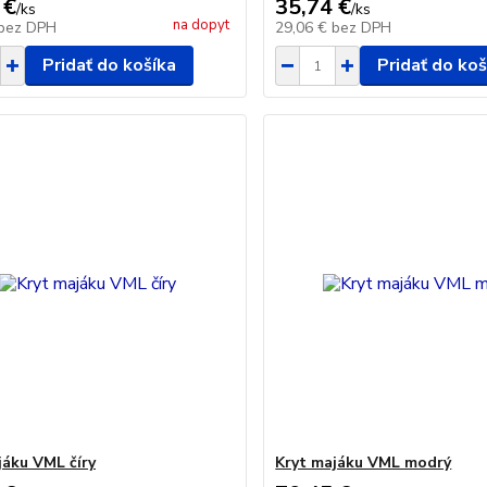
 €
35,74 €
/
ks
/
ks
na dopyt
bez DPH
29,06 €
bez DPH
Pridať do košíka
Pridať do koš
jáku VML číry
Kryt majáku VML modrý