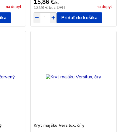
15,86 €
/
ks
na dopyt
na dopyt
12,89 €
bez DPH
íka
Pridať do košíka
ý
Kryt majáku Versilux, číry