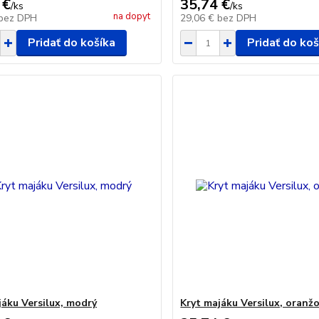
 €
35,74 €
/
ks
/
ks
na dopyt
bez DPH
29,06 €
bez DPH
Pridať do košíka
Pridať do koš
jáku Versilux, modrý
Kryt majáku Versilux, oranž