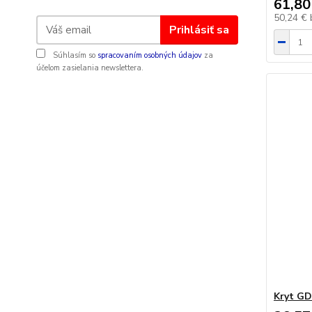
61,80
50,24 €
Prihlásiť sa
Súhlasím so
spracovaním osobných údajov
za
účelom zasielania newslettera.
Kryt G