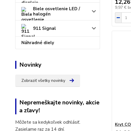
12,26
9,97 €
b
Biele osvetlenie LED /
halogén
911 Signal
Náhradné diely
Novinky
Zobraziť všetky novinky
Nepremeškajte novinky, akcie
a zľavy!
Môžete sa kedykoľvek odhlásiť.
Kryt C
Zasielame raz za 14 dní.