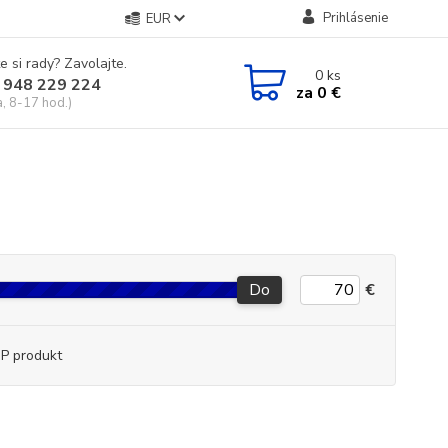
Prihlásenie
EUR
e si rady? Zavolajte.
0
ks
 948 229 224
za
0 €
a, 8-17 hod.)
Do
€
P produkt