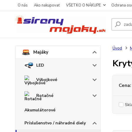
O nás
Ako nakupovať
VŠETKO O NÁKUPE
Ochrana os
Úvod
M
Majáky
Kryt
LED
Výbojkové
Cena:
Rotačné
Skl
Akumulátorové
Príslušenstvo / náhradné diely