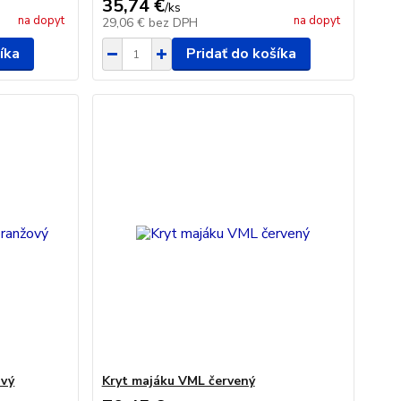
35,74 €
/
ks
na dopyt
na dopyt
29,06 €
bez DPH
íka
Pridať do košíka
ový
Kryt majáku VML červený