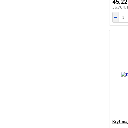
45,22
36,76 €
Kryt ma