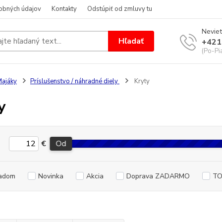
obných údajov
Kontakty
Odstúpiť od zmluvy tu
Neviet
Hľadať
+421
(Po-Pi
ajáky
Príslušenstvo / náhradné diely
Kryty
y
€
Od
adom
Novinka
Akcia
Doprava ZADARMO
TO