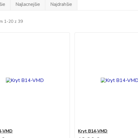
šie
Najlacnejšie
Najdrahšie
m 1-20 z 39
14-VMD
Kryt B14-VMD