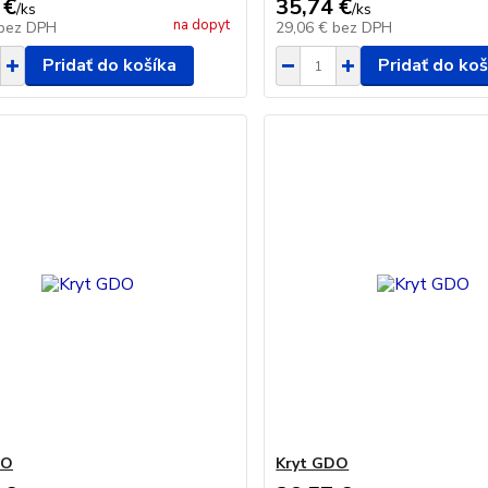
 €
35,74 €
/
ks
/
ks
na dopyt
bez DPH
29,06 €
bez DPH
Pridať do košíka
Pridať do koš
DO
Kryt GDO