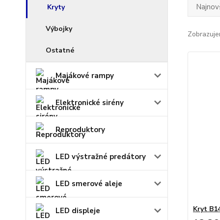
Najnov
Kryty
Výbojky
Zobrazuje
Ostatné
Majákové rampy
Elektronické sirény
Reproduktory
LED výstražné predátory
LED smerové aleje
Kryt B
LED displeje