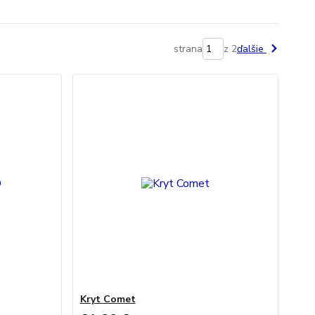
strana
z 2
ďalšie
Kryt Comet