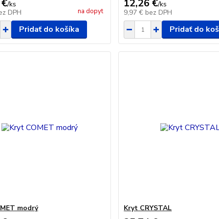
 €
12,26 €
/
ks
/
ks
na dopyt
ez DPH
9,97 €
bez DPH
Pridať do košíka
Pridať do koš
OMET modrý
Kryt CRYSTAL