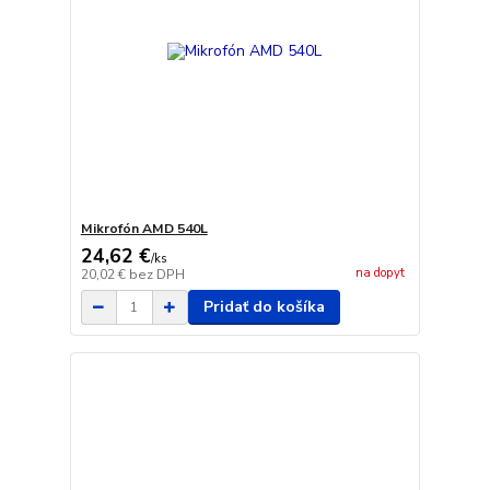
Mikrofón AMD 540L
24,62 €
/
ks
na dopyt
20,02 €
bez DPH
Pridať do košíka