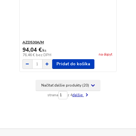
AZD530A/M
94,04 €
/
ks
na dopyt
76,46 €
bez DPH
Pridať do košíka
Načítať ďalšie produkty (20)
strana
z 4
ďalšie