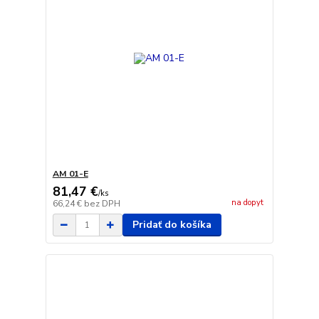
AM 01-E
81,47 €
/
ks
na dopyt
66,24 €
bez DPH
Pridať do košíka