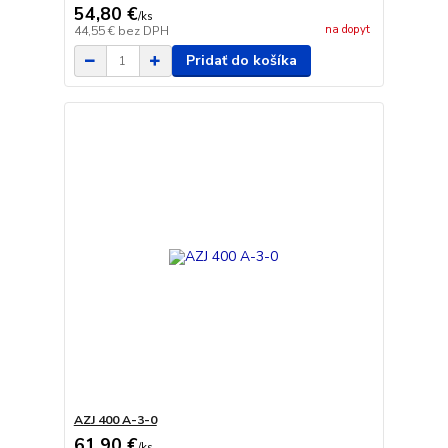
54,80 €
/
ks
na dopyt
44,55 €
bez DPH
Pridať do košíka
AZJ 400 A-3-0
61,90 €
/
ks