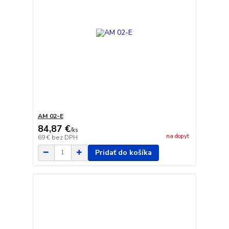
AM 02-E
84,87 €
/
ks
na dopyt
69 €
bez DPH
Pridať do košíka