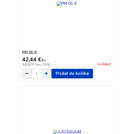
PM 01-E
42,44 €
/
ks
na dopyt
34,50 €
bez DPH
Pridať do košíka