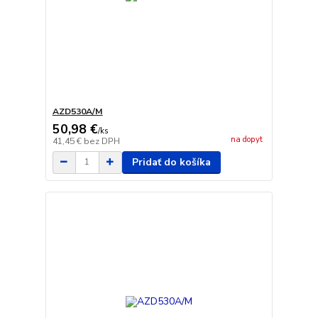
AZD530A/M
50,98 €
/
ks
na dopyt
41,45 €
bez DPH
Pridať do košíka