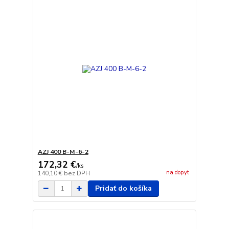
AZJ 400 B-M-6-2
172,32 €
/
ks
na dopyt
140,10 €
bez DPH
Pridať do košíka