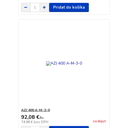
Pridať do košíka
AZJ 400 A-M-3-0
92,08 €
/
ks
na dopyt
74,86 €
bez DPH