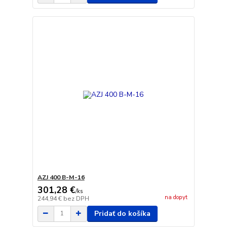
AZJ 400 B-M-16
301,28 €
/
ks
na dopyt
244,94 €
bez DPH
Pridať do košíka