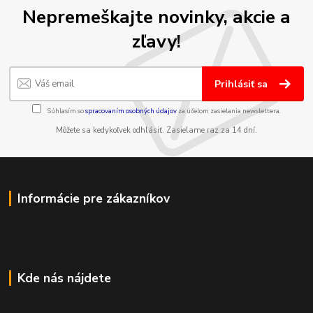
Nepremeškajte novinky, akcie a
zľavy!
Prihlásiť sa
Súhlasím so
spracovaním osobných údajov
za účelom zasielania newslettera.
Môžete sa kedykoľvek odhlásiť. Zasielame raz za 14 dní.
Informácie pre zákazníkov
Kde nás nájdete