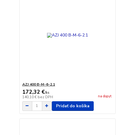
AZJ 400 B-M-6-2.1
172,32 €
/
ks
na dopyt
140,10 €
bez DPH
Pridať do košíka