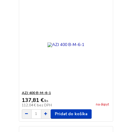
AZJ 400 B-M-6-1
137,81 €
/
ks
na dopyt
112,04 €
bez DPH
Pridať do košíka