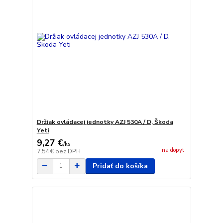
Držiak ovládacej jednotky AZJ 530A / D, Škoda
Yeti
9,27 €
/
ks
na dopyt
7,54 €
bez DPH
Pridať do košíka