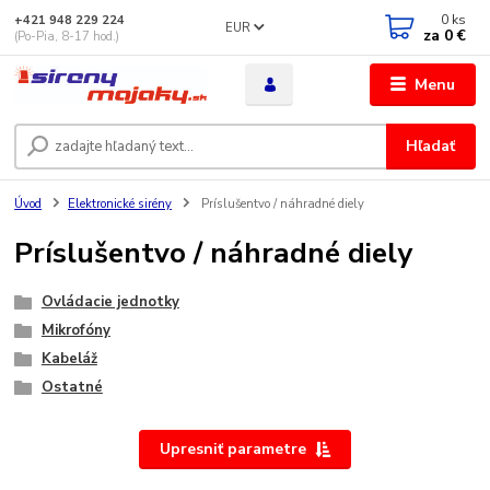
0
ks
+421 948 229 224
EUR
za
0 €
(Po-Pia, 8-17 hod.)
Menu
Hľadať
Úvod
Elektronické sirény
Príslušentvo / náhradné diely
Príslušentvo / náhradné diely
Ovládacie jednotky
Mikrofóny
Kabeláž
Ostatné
Upresniť parametre