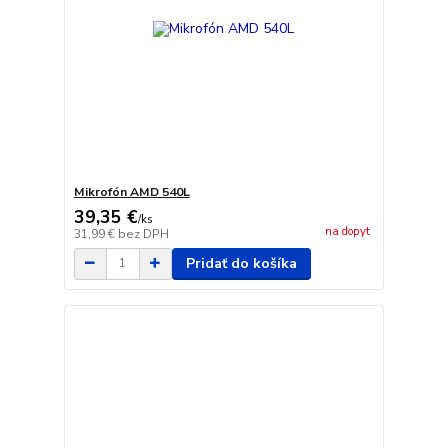
Mikrofón AMD 540L
39,35 €
/
ks
na dopyt
31,99 €
bez DPH
Pridať do košíka