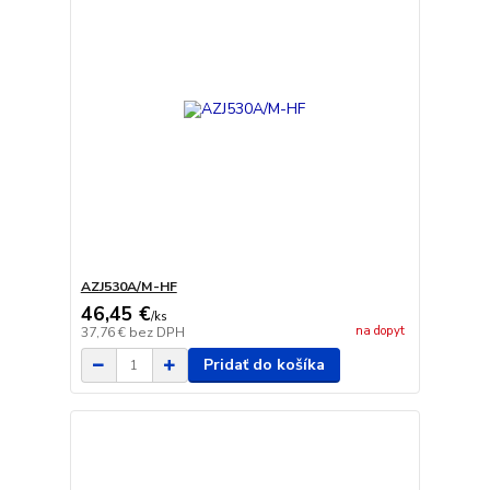
AZJ530A/M-HF
46,45 €
/
ks
na dopyt
37,76 €
bez DPH
Pridať do košíka