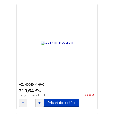
AZJ 400 B-M-6-0
210,64 €
/
ks
na dopyt
171,25 €
bez DPH
Pridať do košíka