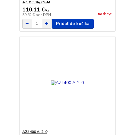
AZD530A/KS-M
110,11 €
/
ks
na dopyt
89,52 €
bez DPH
Pridať do košíka
AZJ 400 A-2-0