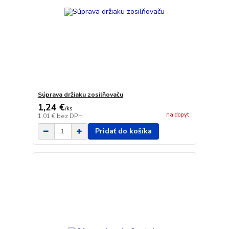
Súprava držiaku zosilňovaču
1,24 €
/
ks
na dopyt
1,01 €
bez DPH
Pridať do košíka