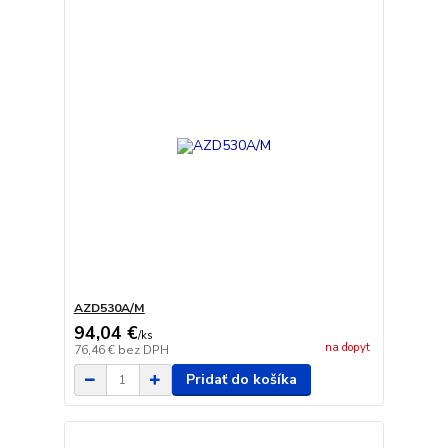
AZD530A/M
94,04 €
/
ks
na dopyt
76,46 €
bez DPH
Pridať do košíka