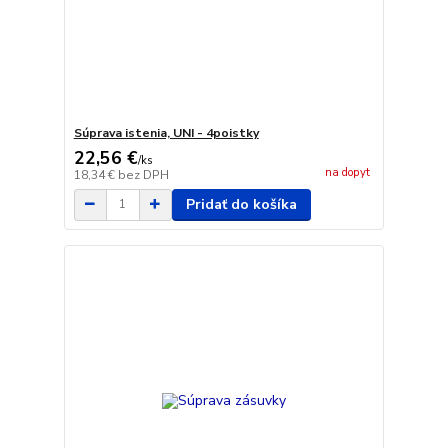
Súprava istenia, UNI - 4poistky
22,56 €
/
ks
na dopyt
18,34 €
bez DPH
Pridať do košíka