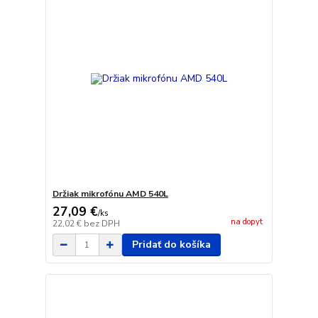
Držiak mikrofónu AMD 540L
27,09 €
/
ks
na dopyt
22,02 €
bez DPH
Pridať do košíka