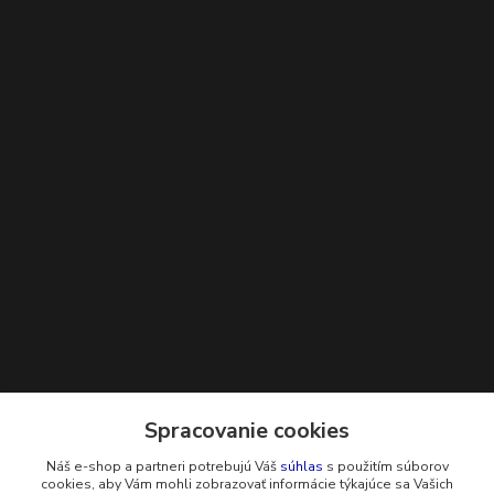
Kontakty
Spracovanie cookies
Náš e-shop a partneri potrebujú Váš
súhlas
s použitím súborov
+421 948 229 224
cookies, aby Vám mohli zobrazovať informácie týkajúce sa Vašich