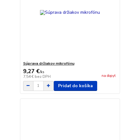
Súprava držiakov mikrofónu
9,27 €
/
ks
na dopyt
7,54 €
bez DPH
Pridať do košíka