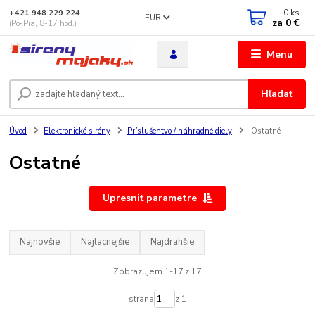
0
ks
+421 948 229 224
EUR
za
0 €
(Po-Pia, 8-17 hod.)
Menu
Hľadať
Úvod
Elektronické sirény
Príslušentvo / náhradné diely
Ostatné
Ostatné
Upresniť parametre
Najnovšie
Najlacnejšie
Najdrahšie
Zobrazujem 1-17 z 17
strana
z 1