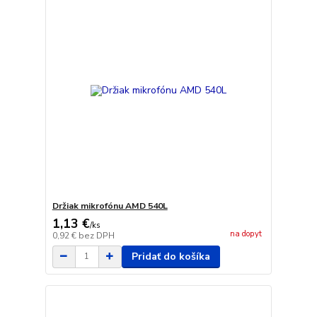
Držiak mikrofónu AMD 540L
1,13 €
/
ks
na dopyt
0,92 €
bez DPH
Pridať do košíka