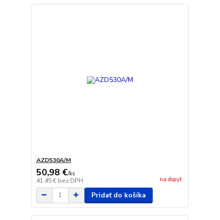
AZD530A/M
50,98 €
/
ks
na dopyt
41,45 €
bez DPH
Pridať do košíka