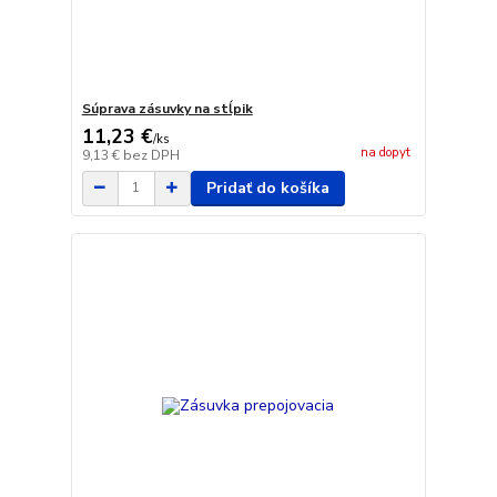
Súprava zásuvky na stĺpik
11,23 €
/
ks
na dopyt
9,13 €
bez DPH
Pridať do košíka