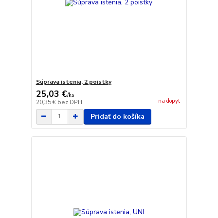
Súprava istenia, 2 poistky
25,03 €
/
ks
na dopyt
20,35 €
bez DPH
Pridať do košíka