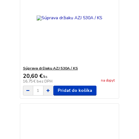
Súprava držiaku AZJ 530A / KS
20,60 €
/
ks
na dopyt
16,75 €
bez DPH
Pridať do košíka