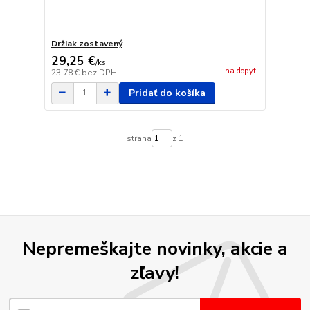
Držiak zostavený
29,25 €
/
ks
na dopyt
23,78 €
bez DPH
Pridať do košíka
strana
z 1
Nepremeškajte novinky, akcie a
zľavy!