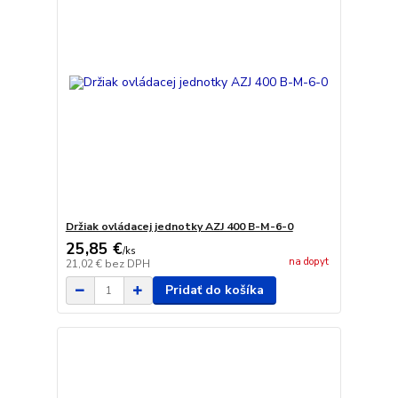
Držiak ovládacej jednotky AZJ 400 B-M-6-0
25,85 €
/
ks
na dopyt
21,02 €
bez DPH
Pridať do košíka