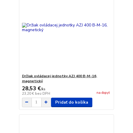
Držiak ovládacej jednotky AZJ 400 B-M-16,
magnetický
28,53 €
/
ks
na dopyt
23,20 €
bez DPH
Pridať do košíka