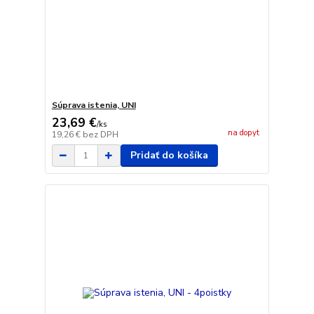
Súprava istenia, UNI
23,69 €
/
ks
na dopyt
19,26 €
bez DPH
Pridať do košíka