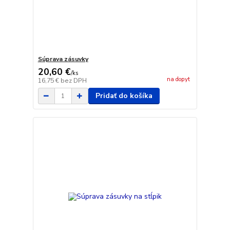
Súprava zásuvky
20,60 €
/
ks
na dopyt
16,75 €
bez DPH
Pridať do košíka