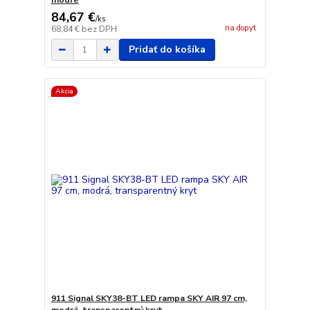
modré
84,67 €
/
ks
na dopyt
68,84 €
bez DPH
Pridať do košíka
Akcia
911 Signal SKY38-BT LED rampa SKY AIR 97 cm,
modrá, transparentný kryt