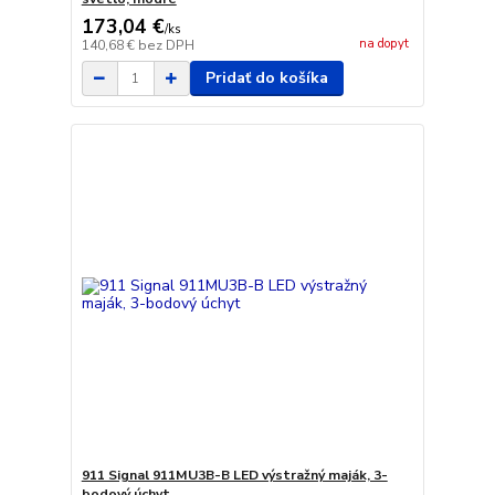
173,04 €
/
ks
na dopyt
140,68 €
bez DPH
Pridať do košíka
911 Signal 911MU3B-B LED výstražný maják, 3-
bodový úchyt