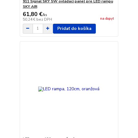
911 Signal SKY SW ovládací panel pre LED rampu
SKY AIR
61,80 €
/
ks
na dopyt
50,24 €
bez DPH
Pridať do košíka