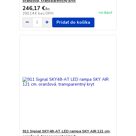
oranžová, transparentný kryt
246,17 €
/
ks
na dopyt
200,14 €
bez DPH
Pridať do košíka
911 Signal SKY48-AT LED rampa SKY AIR 121 cm,