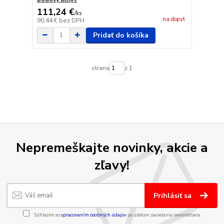
111,24 €
/
ks
na dopyt
90,44 €
bez DPH
Pridať do košíka
strana
z 1
Nepremeškajte novinky, akcie a
zľavy!
Prihlásiť sa
Súhlasím so
spracovaním osobných údajov
za účelom zasielania newslettera.