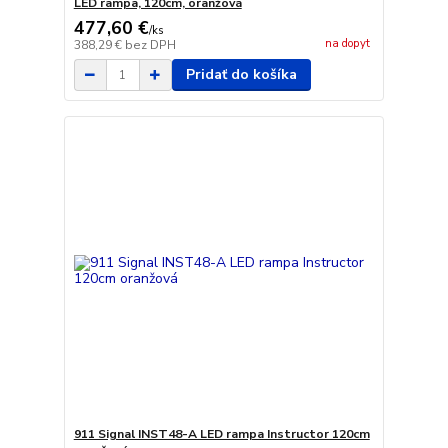
LED rampa, 120cm, oranžová
477,60 €
/
ks
na dopyt
388,29 €
bez DPH
Pridať do košíka
911 Signal INST48-A LED rampa Instructor 120cm