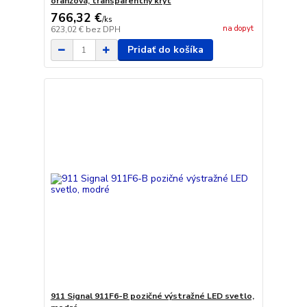
oranžová, transparentný kryt
766,32 €
/
ks
na dopyt
623,02 €
bez DPH
Pridať do košíka
911 Signal 911F6-B pozičné výstražné LED svetlo,