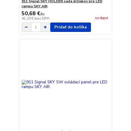
911 Signal SKY HOLDER sada držiakov pre LED
rampu SKY AIR
50,68 €
/
ks
na dopyt
41,20 €
bez DPH
Pridať do košíka