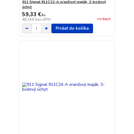
911 Signal 911C12-A oranžový maják, 3-bodový
úchyt
59,33 €
/
ks
na dopyt
48,24 €
bez DPH
Pridať do košíka