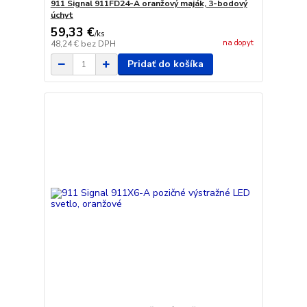
911 Signal 911FD24-A oranžový maják, 3-bodový
úchyt
59,33 €
/
ks
na dopyt
48,24 €
bez DPH
Pridať do košíka