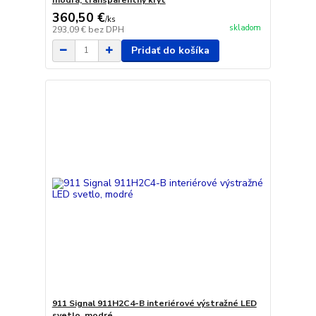
360,50 €
/
ks
skladom
293,09 €
bez DPH
Pridať do košíka
911 Signal 911H2C4-B interiérové výstražné LED
svetlo, modré