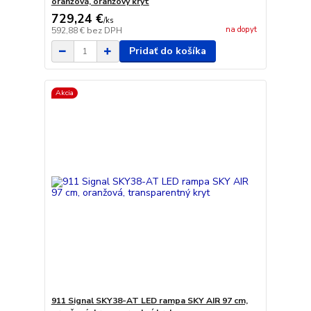
oranžová, oranžový kryt
729,24 €
/
ks
na dopyt
592,88 €
bez DPH
Pridať do košíka
Akcia
911 Signal SKY38-AT LED rampa SKY AIR 97 cm,