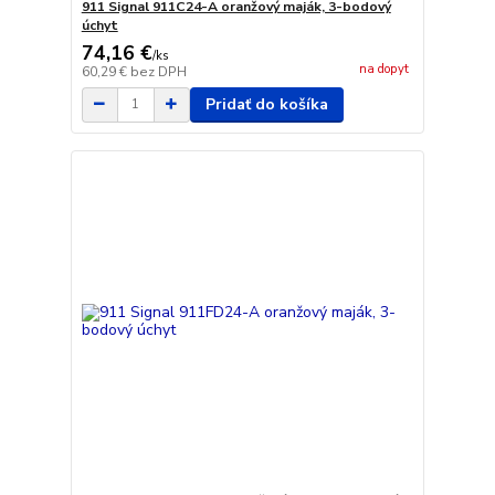
911 Signal 911C24-A oranžový maják, 3-bodový
úchyt
74,16 €
/
ks
na dopyt
60,29 €
bez DPH
Pridať do košíka