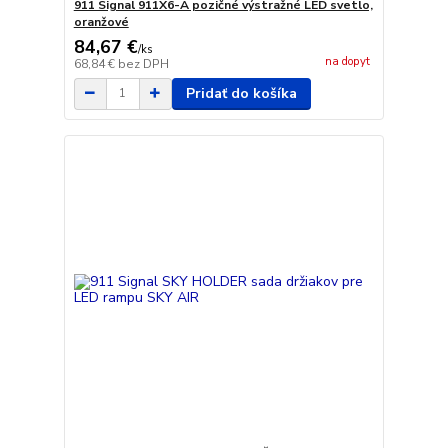
911 Signal 911X6-A pozičné výstražné LED svetlo,
oranžové
84,67 €
/
ks
na dopyt
68,84 €
bez DPH
Pridať do košíka