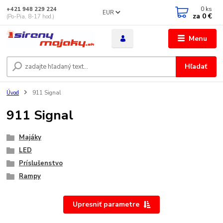
0
ks
+421 948 229 224
EUR
za
0 €
(Po-Pia, 8-17 hod.)
Menu
Hľadať
Úvod
911 Signal
911 Signal
Majáky
LED
Príslušenstvo
Rampy
Upresniť parametre