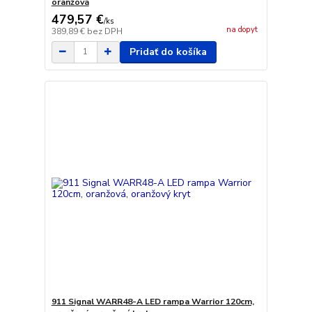
oranžová
479,57 €
/
ks
na dopyt
389,89 €
bez DPH
Pridať do košíka
911 Signal WARR48-A LED rampa Warrior 120cm,