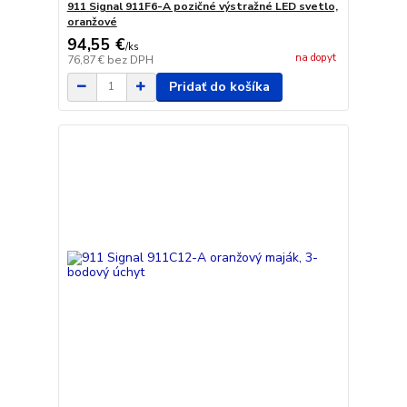
911 Signal 911F6-A pozičné výstražné LED svetlo,
oranžové
94,55 €
/
ks
na dopyt
76,87 €
bez DPH
Pridať do košíka