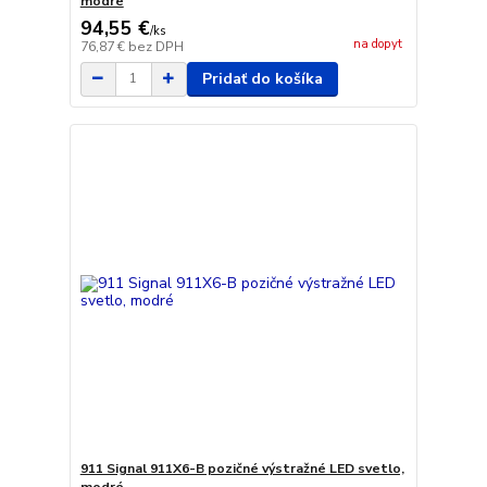
modré
94,55 €
/
ks
na dopyt
76,87 €
bez DPH
Pridať do košíka
911 Signal 911X6-B pozičné výstražné LED svetlo,