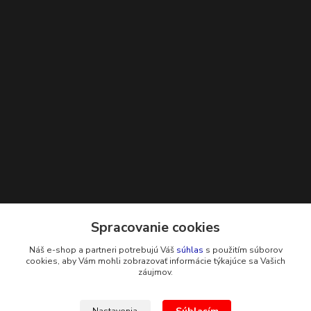
Kontakty
Spracovanie cookies
Náš e-shop a partneri potrebujú Váš
súhlas
s použitím súborov
+421 948 229 224
cookies, aby Vám mohli zobrazovať informácie týkajúce sa Vašich
záujmov.
info@g-systems.sk