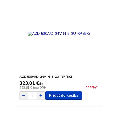
AZD 530A/D-24V-H-E-2U-RP (BK)
323,01 €
/
ks
na dopyt
262,61 €
bez DPH
Pridať do košíka