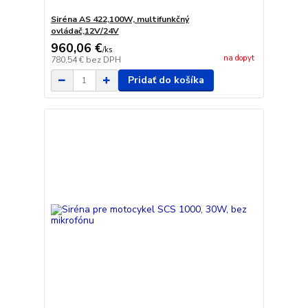
Siréna AS 422,100W, multifunkčný
ovládač,12V/24V
960,06 €
/
ks
na dopyt
780,54 €
bez DPH
Pridať do košíka