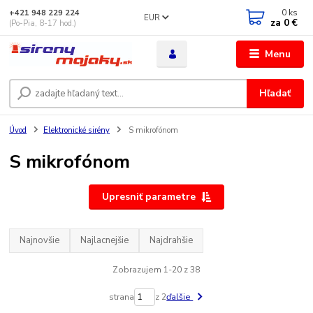
0
ks
+421 948 229 224
EUR
za
0 €
(Po-Pia, 8-17 hod.)
Menu
Hľadať
Úvod
Elektronické sirény
S mikrofónom
S mikrofónom
Upresniť parametre
Najnovšie
Najlacnejšie
Najdrahšie
Zobrazujem 1-20 z 38
strana
z 2
ďalšie