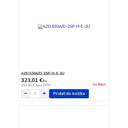
AZD 530A/D-2SP-H-E-2U
323,01 €
/
ks
na dopyt
262,61 €
bez DPH
Pridať do košíka