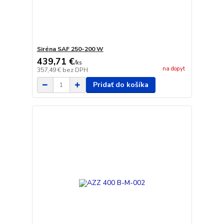
Siréna SAF 250-200 W
439,71 €
/
ks
na dopyt
357,49 €
bez DPH
Pridať do košíka