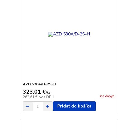
AZD 530A/D-2S-H
323,01 €
/
ks
na dopyt
262,61 €
bez DPH
Pridať do košíka