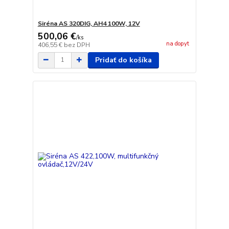
Siréna AS 320DIG, AH4 100W, 12V
500,06 €
/
ks
na dopyt
406,55 €
bez DPH
Pridať do košíka