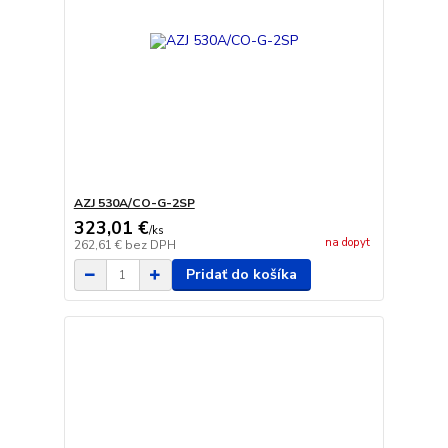
AZJ 530A/CO-G-2SP
323,01 €
/
ks
na dopyt
262,61 €
bez DPH
Pridať do košíka