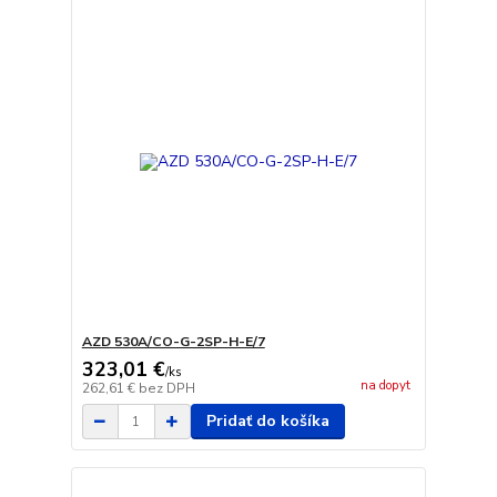
AZD 530A/CO-G-2SP-H-E/7
323,01 €
/
ks
na dopyt
262,61 €
bez DPH
Pridať do košíka