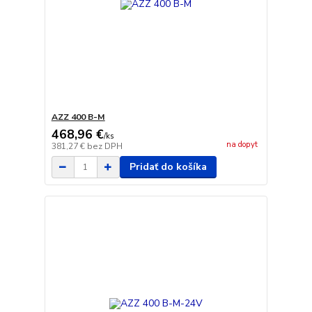
AZZ 400 B-M
468,96 €
/
ks
na dopyt
381,27 €
bez DPH
Pridať do košíka