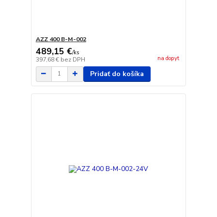
AZZ 400 B-M-002
489,15 €
/
ks
na dopyt
397,68 €
bez DPH
Pridať do košíka