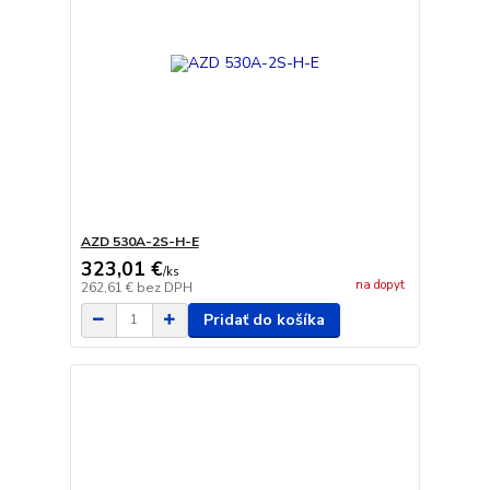
AZD 530A-2S-H-E
323,01 €
/
ks
na dopyt
262,61 €
bez DPH
Pridať do košíka