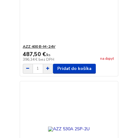
AZZ 400 B-M-24V
487,50 €
/
ks
na dopyt
396,34 €
bez DPH
Pridať do košíka