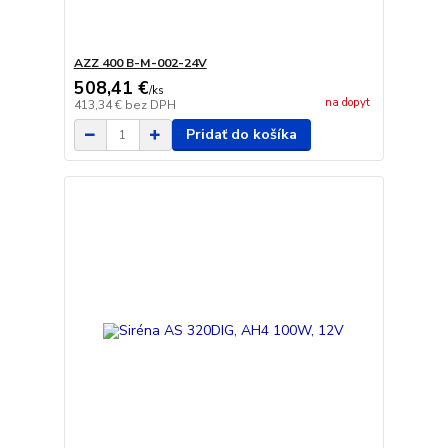
AZZ 400 B-M-002-24V
508,41 €
/
ks
na dopyt
413,34 €
bez DPH
Pridať do košíka