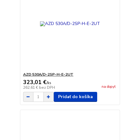
AZD 530A/D-2SP-H-E-2UT
323,01 €
/
ks
na dopyt
262,61 €
bez DPH
Pridať do košíka