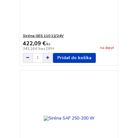
Siréna GES 110 12/24V
422,09 €
/
ks
na dopyt
343,16 €
bez DPH
Pridať do košíka