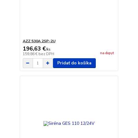
AZZ 530A 2SP-2U
196,63 €
/
ks
na dopyt
159,86 €
bez DPH
Pridať do košíka