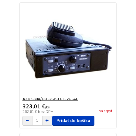
AZD 530A/CO-2SP-H-E-2U-AL
323,01 €
/
ks
na dopyt
262,61 €
bez DPH
Pridať do košíka