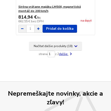
Siréna vrátane majáku LM500, magnetická
montáž do 200 km/h
814,94 €
/
ks
na dopyt
662,55 €
bez DPH
Pridať do košíka
Načítať ďalšie produkty (18)
strana
z 2
ďalšie
Nepremeškajte novinky, akcie a
zľavy!