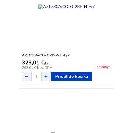
AZJ 530A/CO-G-2SP-H-E/7
323,01 €
/
ks
na dopyt
262,61 €
bez DPH
Pridať do košíka