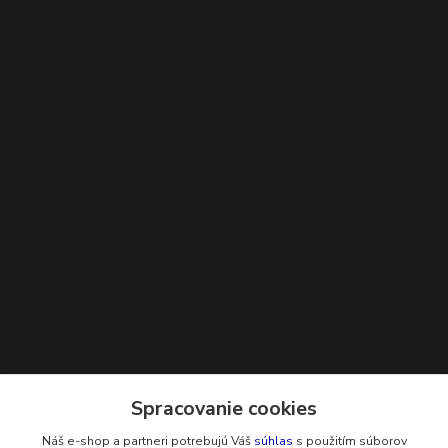
Kontakty
Spracovanie cookies
Náš e-shop a partneri potrebujú Váš
súhlas
s použitím súborov