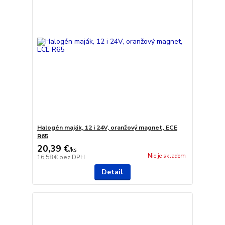
Halogén maják, 12 i 24V, oranžový magnet, ECE
R65
20,39 €
/
ks
Nie je skladom
16,58 €
bez DPH
Detail