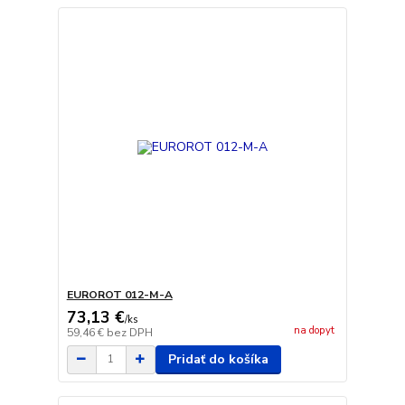
EUROROT 012-M-A
73,13 €
/
ks
na dopyt
59,46 €
bez DPH
Pridať do košíka