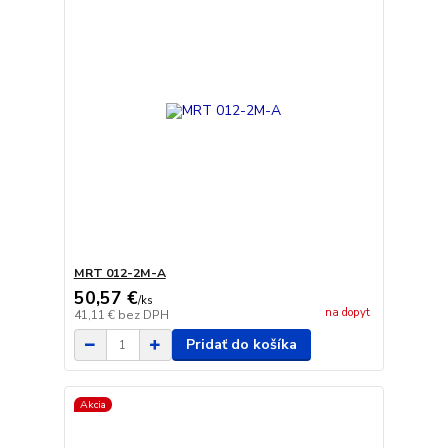
MRT 012-2M-A
50,57 €
/
ks
na dopyt
41,11 €
bez DPH
Pridať do košíka
Akcia