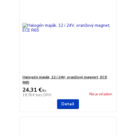
Halogén maják, 12 i 24V, oranžový magnet, ECE
R65
24,31 €
/
ks
Nie je skladom
19,76 €
bez DPH
Detail