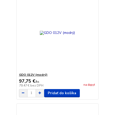
GDO 012V (modrý)
97,75 €
/
ks
na dopyt
79,47 €
bez DPH
Pridať do košíka