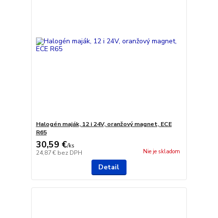
Halogén maják, 12 i 24V, oranžový magnet, ECE
R65
30,59 €
/
ks
Nie je skladom
24,87 €
bez DPH
Detail