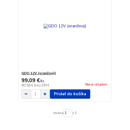
GDO 12V (oranžový)
99,09 €
/
ks
Nie je skladom
80,56 €
bez DPH
Pridať do košíka
strana
z 1