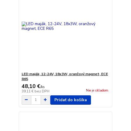
LED maják, 12-24V, 18x3W, oranžový magnet, ECE
R65
48,10 €
/
ks
Nie je skladom
39,11 €
bez DPH
Pridať do košíka