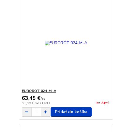
EUROROT 024-M-A
63,45 €
/
ks
na dopyt
51,59 €
bez DPH
Pridať do košíka