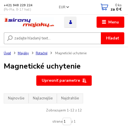
0
ks
+421 948 229 224
EUR
za
0 €
(Po-Pia, 8-17 hod.)
Menu
Hľadať
Úvod
Majáky
Rotačné
Magnetické uchytenie
Magnetické uchytenie
Upresniť parametre
Najnovšie
Najlacnejšie
Najdrahšie
Zobrazujem 1-12 z 12
strana
z 1