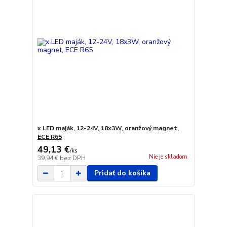
x LED maják, 12-24V, 18x3W, oranžový magnet,
ECE R65
49,13 €
/
ks
Nie je skladom
39,94 €
bez DPH
Pridať do košíka