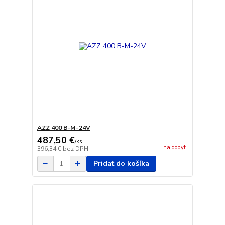
AZZ 400 B-M-24V
487,50 €
/
ks
na dopyt
396,34 €
bez DPH
Pridať do košíka