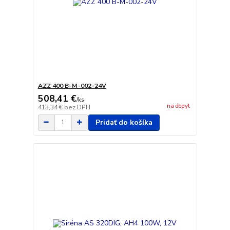
AZZ 400 B-M-002-24V
508,41 €
/
ks
na dopyt
413,34 €
bez DPH
Pridať do košíka