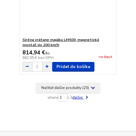
Siréna vrátane majáku LM500, magnetická
montáž do 200 km/h
814,94 €
/
ks
na dopyt
662,55 €
bez DPH
Pridať do košíka
Načítať ďalšie produkty (20)
strana
z 3
ďalšie