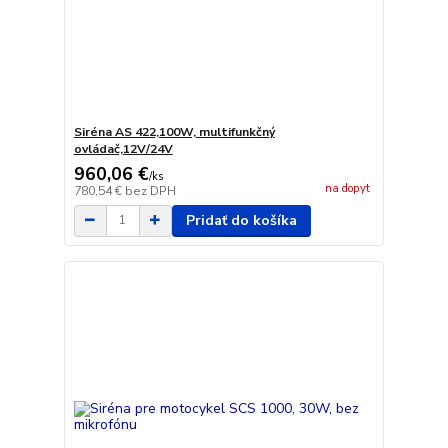
Siréna AS 422,100W, multifunkčný
ovládač,12V/24V
960,06 €
/
ks
na dopyt
780,54 €
bez DPH
Pridať do košíka