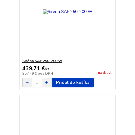
Siréna SAF 250-200 W
439,71 €
/
ks
na dopyt
357,49 €
bez DPH
Pridať do košíka