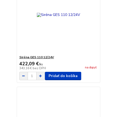
Siréna GES 110 12/24V
422,09 €
/
ks
na dopyt
343,16 €
bez DPH
Pridať do košíka