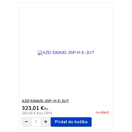
AZD 530A/D-2SP-H-E-2UT
323,01 €
/
ks
na dopyt
262,61 €
bez DPH
Pridať do košíka