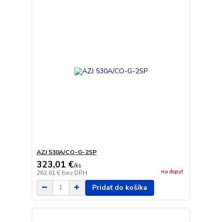
AZJ 530A/CO-G-2SP
323,01 €
/
ks
na dopyt
262,61 €
bez DPH
Pridať do košíka