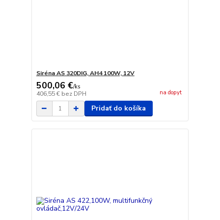
Siréna AS 320DIG, AH4 100W, 12V
500,06 €
/
ks
na dopyt
406,55 €
bez DPH
Pridať do košíka