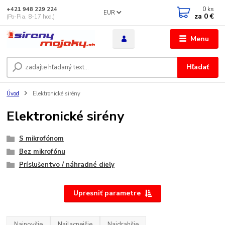
0
ks
+421 948 229 224
EUR
za
0 €
(Po-Pia, 8-17 hod.)
Menu
Hľadať
Úvod
Elektronické sirény
Elektronické sirény
S mikrofónom
Bez mikrofónu
Príslušentvo / náhradné diely
Upresniť parametre
Najnovšie
Najlacnejšie
Najdrahšie