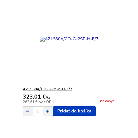
AZJ 530A/CO-G-2SP-H-E/7
323,01 €
/
ks
na dopyt
262,61 €
bez DPH
Pridať do košíka