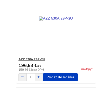
AZZ 530A 2SP-2U
196,63 €
/
ks
na dopyt
159,86 €
bez DPH
Pridať do košíka