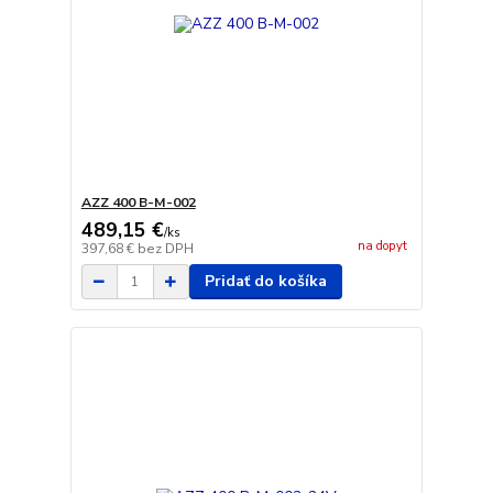
AZZ 400 B-M-002
489,15 €
/
ks
na dopyt
397,68 €
bez DPH
Pridať do košíka