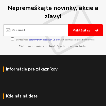
Nepremeškajte novinky, akcie a
zľavy!
Prihlásiť sa
Súhlasím so
spracovaním osobných údajov
za účelom zasielania newslettera.
Môžete sa kedykoľvek odhlásiť. Zasielame raz za 14 dní.
Informácie pre zákazníkov
Kde nás nájdete