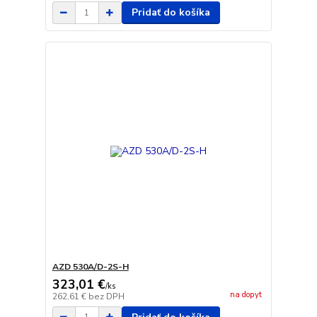
Pridať do košíka
AZD 530A/D-2S-H
323,01 €
/
ks
na dopyt
262,61 €
bez DPH