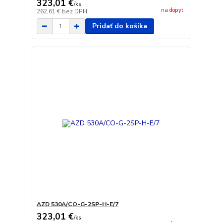
323,01 €
/
ks
na dopyt
262,61 €
bez DPH
Pridať do košíka
AZD 530A/CO-G-2SP-H-E/7
323,01 €
/
ks