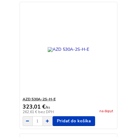
AZD 530A-2S-H-E
323,01 €
/
ks
na dopyt
262,61 €
bez DPH
Pridať do košíka