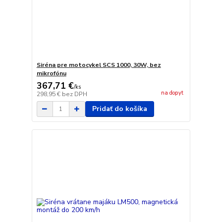
Siréna pre motocykel SCS 1000, 30W, bez
mikrofónu
367,71 €
/
ks
na dopyt
298,95 €
bez DPH
Pridať do košíka