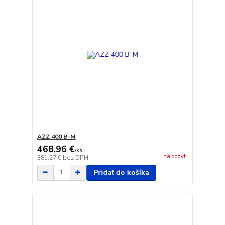
AZZ 400 B-M
468,96 €
/
ks
na dopyt
381,27 €
bez DPH
Pridať do košíka