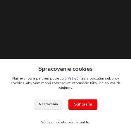
Kontakty
Spracovanie cookies
Náš e-shop a partneri potrebujú Váš
súhlas
s použitím súborov
+421 948 229 224
cookies, aby Vám mohli zobrazovať informácie týkajúce sa Vašich
záujmov.
info@g-systems.sk
Súhlasím
Nastavenia
Súhlas môžete odmietnuť
tu
.
Vytvorené na
Eshop-rychlo.sk