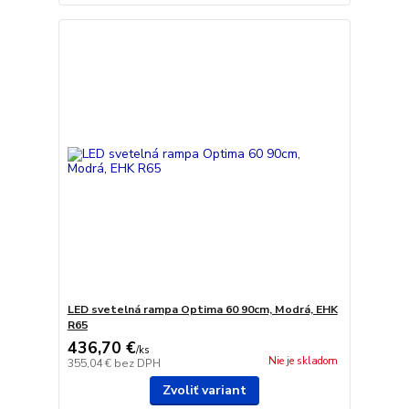
LED svetelná rampa Optima 60 90cm, Modrá, EHK
R65
436,70 €
/
ks
Nie je skladom
355,04 €
bez DPH
Zvoliť variant