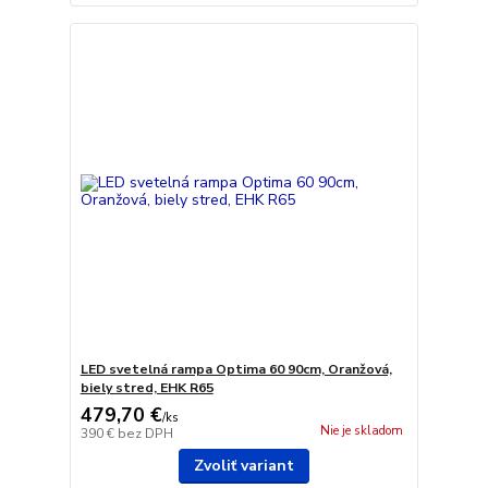
LED svetelná rampa Optima 60 90cm, Oranžová,
biely stred, EHK R65
479,70 €
/
ks
Nie je skladom
390 €
bez DPH
Zvoliť variant