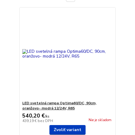
LED svetelná rampa Optima60/DC, 90cm,
oranžovo- modrá 12/24V, R65
540,20 €
/
ks
Nie je skladom
439,19 €
bez DPH
Zvoliť variant