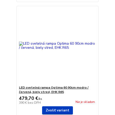
LED svetelná rampa Optima 60 90cm modro /
červená, biely stred, EHK R65
479,70 €
/
ks
Nie je skladom
390 €
bez DPH
Zvoliť variant