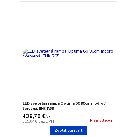
LED svetelná rampa Optima 60 90cm modro /
červená, EHK R65
436,70 €
/
ks
Nie je skladom
355,04 €
bez DPH
Zvoliť variant