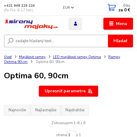
0
ks
+421 948 229 224
EUR
za
0 €
(Po-Pia, 8-17 hod.)
Menu
Hľadať
Úvod
Majákové rampy
LED majákové rampy Optima
Rampy
Optima 90 cm
Optima 60, 90cm
Optima 60, 90cm
Upresniť parametre
Najnovšie
Najlacnejšie
Najdrahšie
Zobrazujem 1-8 z 8
strana
z 1