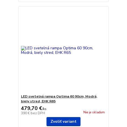
LED svetelná rampa Optima 60 90cm, Modrá,
biely stred, EHK R65
479,70 €
/
ks
Nie je skladom
390 €
bez DPH
Zvoliť variant