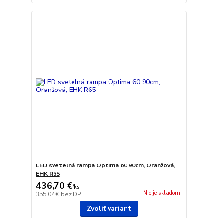
LED svetelná rampa Optima 60 90cm, Oranžová,
EHK R65
436,70 €
/
ks
Nie je skladom
355,04 €
bez DPH
Zvoliť variant