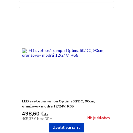
LED svetelná rampa Optima60/DC, 90cm,
oranžovo- modrá 12/24V, R65
498,60 €
/
ks
Nie je skladom
405,37 €
bez DPH
Zvoliť variant