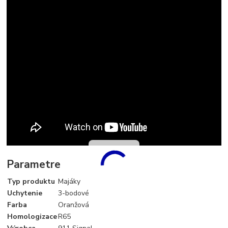
Parametre
Typ produktu
Majáky
Uchytenie
3-bodové
Farba
Oranžová
Homologizace
R65