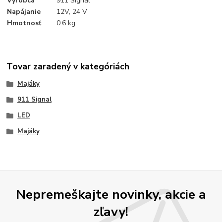
Výrobca
911 Signal
Napájanie
12V, 24 V
Hmotnosť
0.6 kg
Tovar zaradený v kategóriách
Majáky
911 Signal
LED
Majáky
Nepremeškajte novinky, akcie a
zľavy!