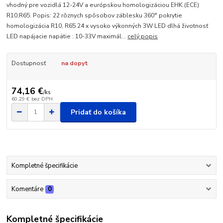
vhodný pre vozidlá 12-24V a európskou homologizáciou EHK (ECE)
R10,R65. Popis: 22 rôznych spôsobov záblesku 360° pokrytie
homologizácia R10, R65 24 x vysoko výkonných 3W LED dlhá životnosť
LED napájacie napätie : 10-33V maximál...
celý popis
Dostupnosť
na dopyt
74,16 €
/
ks
60,29 €
bez DPH
Pridať do košíka
Kompletné špecifikácie
Komentáre
0
Kompletné špecifikácie