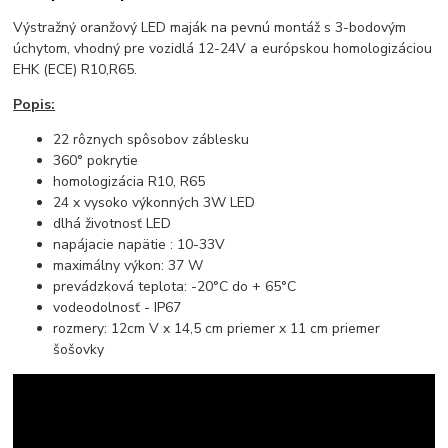
Výstražný oranžový LED maják na pevnú montáž s 3-bodovým
úchytom, vhodný pre vozidlá 12-24V a európskou homologizáciou
EHK (ECE) R10,R65.
Popis:
22 rôznych spôsobov záblesku
360° pokrytie
homologizácia R10, R65
24 x vysoko výkonných 3W LED
dlhá životnosť LED
napájacie napätie : 10-33V
maximálny výkon: 37 W
prevádzková teplota: -20°C do + 65°C
vodeodolnosť - IP67
rozmery: 12cm V x 14,5 cm priemer x 11 cm priemer
šošovky