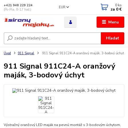
0
ks
+421 948 229 224
EUR
za
0 €
(Po-Pia, 8-17 hod.)
Menu
Hľadať
Úvod
911 Signal
911 Signal 911C24-A oranžový maják, 3-bodový úchyt
911 Signal 911C24-A oranžový
maják, 3-bodový úchyt
Výstražný oranžový LED maják na pevnú montáž s 3-bodovým úchytom,