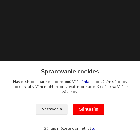
Kontakty
Spracovanie cookies
Náš e-shop a partneri potrebujú Váš
súhlas
s použitím súborov
+421 948 229 224
cookies, aby Vám mohli zobrazovať informácie týkajúce sa Vašich
záujmov.
info@g-systems.sk
Súhlasím
Nastavenia
Súhlas môžete odmietnuť
tu
.
Vytvorené na
Eshop-rychlo.sk