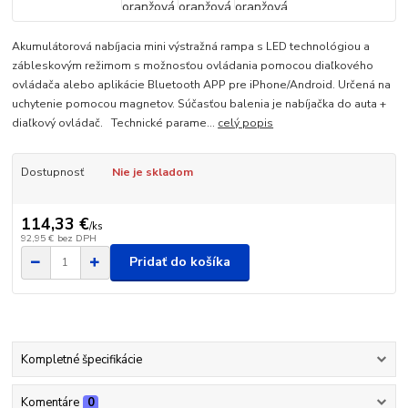
Akumulátorová nabíjacia mini výstražná rampa s LED technológiou a
zábleskovým režimom s možnosťou ovládania pomocou diaľkového
ovládača alebo aplikácie Bluetooth APP pre iPhone/Android. Určená na
uchytenie pomocou magnetov. Súčasťou balenia je nabíjačka do auta +
diaľkový ovládač. Technické parame...
celý popis
Dostupnosť
Nie je skladom
114,33 €
/
ks
92,95 €
bez DPH
Pridať do košíka
Kompletné špecifikácie
Komentáre
0