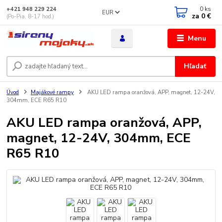
0
ks
+421 948 229 224
EUR
za
0 €
(Po-Pia, 8-17 hod.)
Menu
Hľadať
Úvod
Majákové rampy
AKU LED rampa oranžová, APP, magnet, 12-24V,
304mm, ECE R65 R10
AKU LED rampa oranžová, APP,
magnet, 12-24V, 304mm, ECE
R65 R10