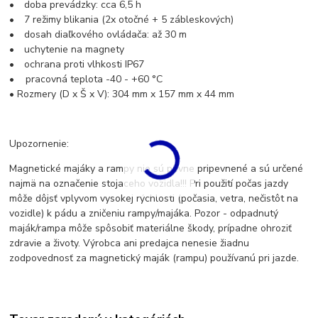
• doba prevádzky: cca 6,5 h
• 7 režimy blikania (2x otočné + 5 zábleskových)
• dosah diaľkového ovládača: až 30 m
• uchytenie na magnety
• ochrana proti vlhkosti IP67
• pracovná teplota -40 - +60 °C
• Rozmery (D x Š x V): 304 mm x 157 mm x 44 mm
Upozornenie:
Magnetické majáky a rampy nie sú pevne pripevnené a sú určené
najmä na označenie stojaceho vozidla!!! Pri použití počas jazdy
môže dôjsť vplyvom vysokej rýchlosti (počasia, vetra, nečistôt na
vozidle) k pádu a zničeniu rampy/majáka. Pozor - odpadnutý
maják/rampa môže spôsobiť materiálne škody, prípadne ohroziť
zdravie a životy. Výrobca ani predajca nenesie žiadnu
zodpovednosť za magnetický maják (rampu) používanú pri jazde.