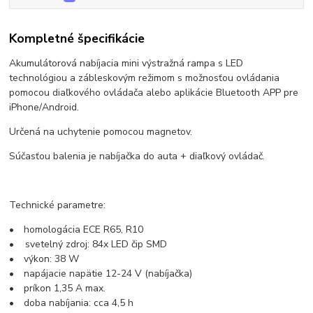
Kompletné špecifikácie
Akumulátorová nabíjacia mini výstražná rampa s LED
technológiou a zábleskovým režimom s možnosťou ovládania
pomocou diaľkového ovládača alebo aplikácie Bluetooth APP pre
iPhone/Android.
Určená na uchytenie pomocou magnetov.
Súčasťou balenia je nabíjačka do auta + diaľkový ovládač.
Technické parametre:
• homologácia ECE R65, R10
• svetelný zdroj: 84x LED čip SMD
• výkon: 38 W
• napájacie napätie 12-24 V (nabíjačka)
• príkon 1,35 A max.
• doba nabíjania: cca 4,5 h