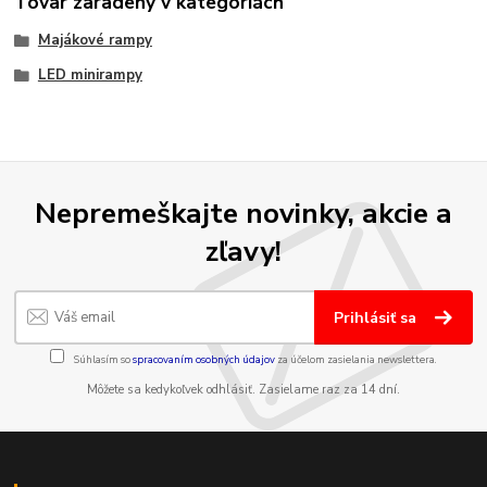
Tovar zaradený v kategóriách
Majákové rampy
LED minirampy
Nepremeškajte novinky, akcie a
zľavy!
Prihlásiť sa
Súhlasím so
spracovaním osobných údajov
za účelom zasielania newslettera.
Môžete sa kedykoľvek odhlásiť. Zasielame raz za 14 dní.