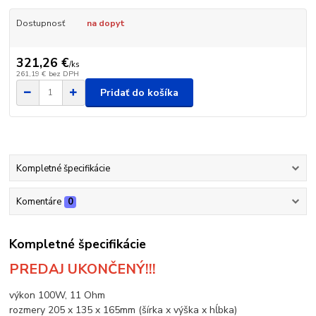
Dostupnosť
na dopyt
321,26 €
/
ks
261,19 €
bez DPH
Pridať do košíka
Kompletné špecifikácie
Komentáre
0
Kompletné špecifikácie
PREDAJ UKONČENÝ!!!
výkon 100W, 11 Ohm
rozmery 205 x 135 x 165mm (šírka x výška x hĺbka)