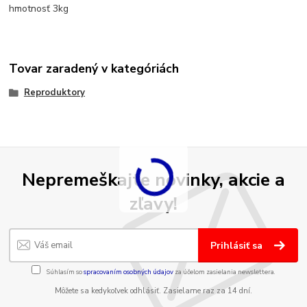
hmotnosť 3kg
Tovar zaradený v kategóriách
Reproduktory
Nepremeškajte novinky, akcie a
zľavy!
Prihlásiť sa
Súhlasím so
spracovaním osobných údajov
za účelom zasielania newslettera.
Môžete sa kedykoľvek odhlásiť. Zasielame raz za 14 dní.