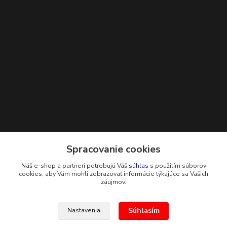
Kontakty
Spracovanie cookies
Náš e-shop a partneri potrebujú Váš
súhlas
s použitím súborov
+421 948 229 224
cookies, aby Vám mohli zobrazovať informácie týkajúce sa Vašich
záujmov.
info@g-systems.sk
Súhlasím
Nastavenia