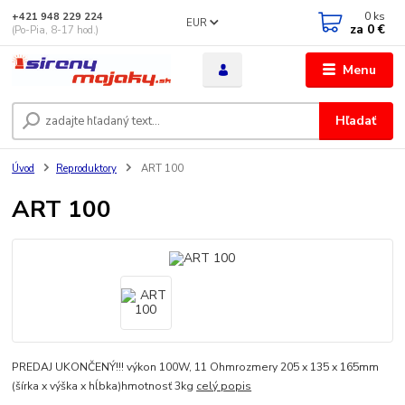
0
ks
+421 948 229 224
EUR
za
0 €
(Po-Pia, 8-17 hod.)
Menu
Hľadať
Úvod
Reproduktory
ART 100
ART 100
PREDAJ UKONČENÝ!!! výkon 100W, 11 Ohmrozmery 205 x 135 x 165mm
(šírka x výška x hĺbka)hmotnosť 3kg
celý popis