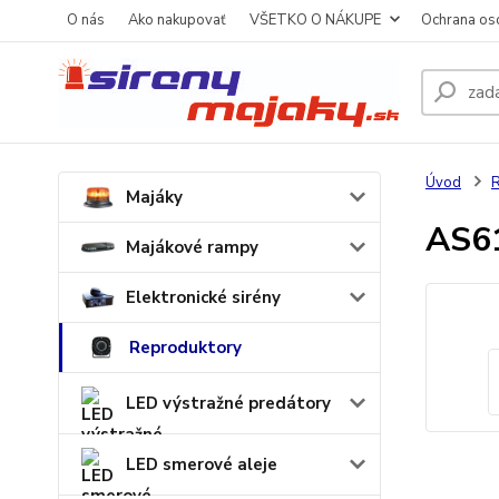
O nás
Ako nakupovať
VŠETKO O NÁKUPE
Ochrana os
Úvod
R
Majáky
AS6
Majákové rampy
Elektronické sirény
Reproduktory
LED výstražné predátory
LED smerové aleje