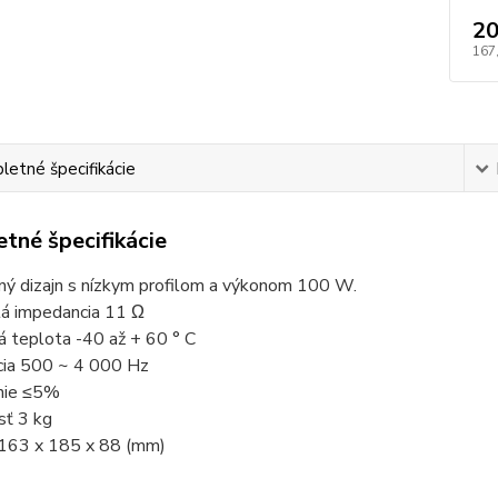
20
167
etné špecifikácie
tné špecifikácie
ý dizajn s nízkym profilom a výkonom 100 W.
tá impedancia 11 Ω
á teplota -40 až + 60 ° C
ncia 500 ~ 4 000 Hz
enie ≤5%
sť 3 kg
 163 x 185 x 88 (mm)