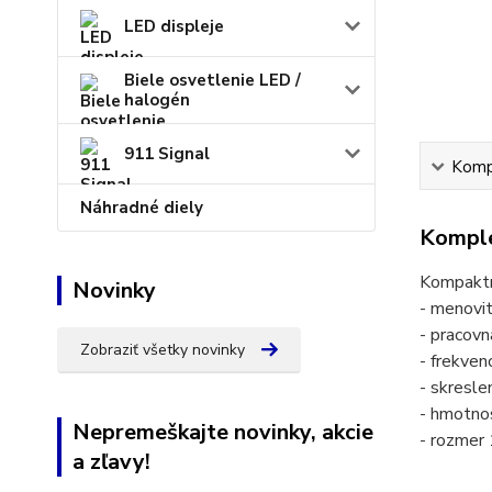
LED displeje
Biele osvetlenie LED /
halogén
911 Signal
Kompl
Náhradné diely
Komple
Kompaktn
Novinky
- menovi
- pracovn
Zobraziť všetky novinky
- frekve
- skresl
- hmotno
Nepremeškajte novinky, akcie
- rozmer
a zľavy!