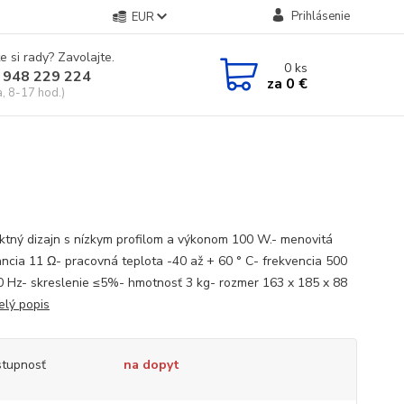
Prihlásenie
EUR
e si rady? Zavolajte.
0
ks
 948 229 224
za
0 €
a, 8-17 hod.)
tný dizajn s nízkym profilom a výkonom 100 W.- menovitá
ncia 11 Ω- pracovná teplota -40 až + 60 ° C- frekvencia 500
0 Hz- skreslenie ≤5%- hmotnosť 3 kg- rozmer 163 x 185 x 88
elý popis
tupnosť
na dopyt