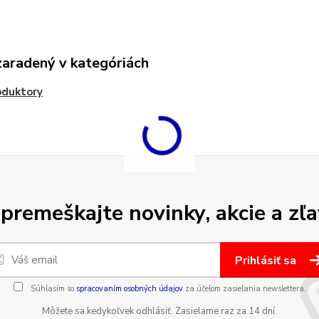
zaradený v kategóriách
oduktory
premeškajte novinky, akcie a zľa
Prihlásiť sa
Súhlasím so
spracovaním osobných údajov
za účelom zasielania newslettera.
Môžete sa kedykoľvek odhlásiť. Zasielame raz za 14 dní.