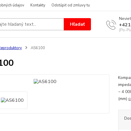
obných údajov
Kontakty
Odstúpiť od zmluvy tu
Neviet
Hľadať
+421
(Po-Pi
eproduktory
AS6100
100
Kompak
impeda
~ 4 00
(mm)
c
Dos