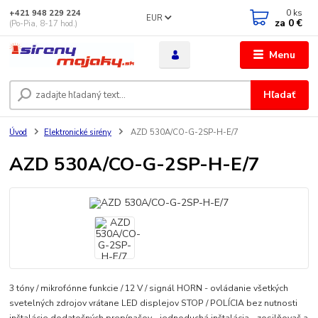
0
ks
+421 948 229 224
EUR
za
0 €
(Po-Pia, 8-17 hod.)
Menu
Hľadať
Úvod
Elektronické sirény
AZD 530A/CO-G-2SP-H-E/7
AZD 530A/CO-G-2SP-H-E/7
3 tóny / mikrofónne funkcie / 12 V / signál HORN - ovládanie všetkých
svetelných zdrojov vrátane LED displejov STOP / POLÍCIA bez nutnosti