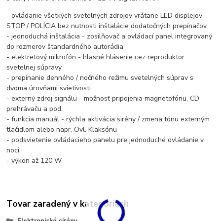
- ovládanie všetkých svetelných zdrojov vrátane LED displejov
STOP / POLÍCIA bez nutnosti inštalácie dodatočných prepínačov
- jednoduchá inštalácia - zosilňovač a ovládací panel integrovaný
do rozmerov štandardného autorádia
- elektretový mikrofón - hlasné hlásenie cez reproduktor
svetelnej súpravy
- prepínanie denného / nočného režimu svetelných súprav s
dvoma úrovňami svietivosti
- externý zdroj signálu - možnosť pripojenia magnetofónu, CD
prehrávaču a pod.
- funkcia manuál - rýchla aktivácia sirény / zmena tónu externým
tlačidlom alebo napr. Ovl. Klaksónu
- podsvietenie ovládacieho panelu pre jednoduché ovládanie v
noci
- výkon až 120 W
Tovar zaradený v kategóriách