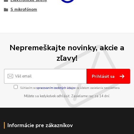
Elektronické sirény
S mikrofónom
Nepremeškajte novinky, akcie a
zľavy!
Prihlásiť sa
Súhlasím so
spracovaním osobných údajov
za účelom zasielania newslettera.
Môžete sa kedykoľvek odhlásiť. Zasielame raz za 14 dní.
Informácie pre zákazníkov