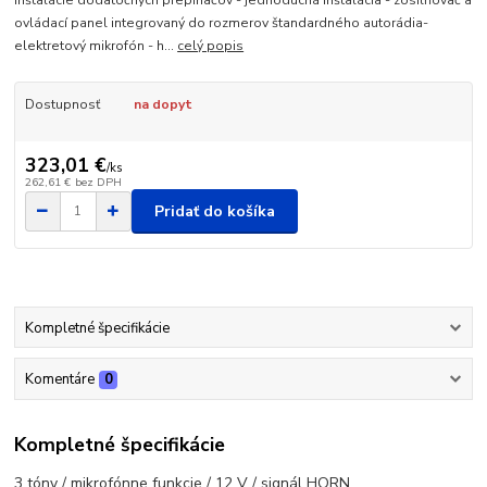
inštalácie dodatočných prepínačov - jednoduchá inštalácia - zosilňovač a
ovládací panel integrovaný do rozmerov štandardného autorádia-
elektretový mikrofón - h...
celý popis
Dostupnosť
na dopyt
323,01 €
/
ks
262,61 €
bez DPH
Pridať do košíka
Kompletné špecifikácie
Komentáre
0
Kompletné špecifikácie
3 tóny / mikrofónne funkcie / 12 V / signál HORN