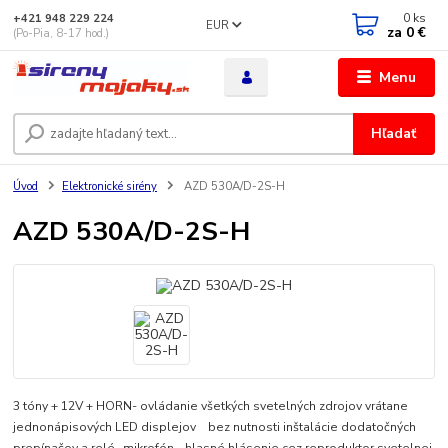
0
ks
+421 948 229 224
EUR
za
0 €
(Po-Pia, 8-17 hod.)
Menu
Hľadať
Úvod
Elektronické sirény
AZD 530A/D-2S-H
AZD 530A/D-2S-H
3 tóny + 12V + HORN- ovládanie všetkých svetelných zdrojov vrátane
jednonápisových LED displejov bez nutnosti inštalácie dodatočných