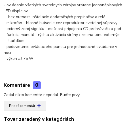
- ovládanie všetkých svetelných zdrojov vrátane jednonápisových
LED displejov
bez nutnosti inštalácie dodatočných prepínačov a relé
- mikrofón - hlasné hlásenie cez reproduktor svetelnej súpravy
- externý zdroj signálu - možnosť pripojenia CD prehrávača a pod.
- funkcia manuál - rýchla aktivácia sirény / zmena tónu externým
tlačidlom
- podsvietenie ovládacieho panelu pre jednoduché ovládanie v
noci
- výkon až 75 W
Komentáre
0
Zatial nikto komentár nepridal. Buďte prvý.
Pridať komentár
Tovar zaradený v kategóriách