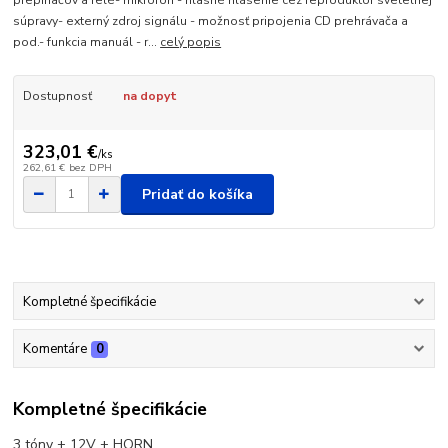
prepínačov a relé- mikrofón - hlasné hlásenie cez reproduktor svetelnej
súpravy- externý zdroj signálu - možnosť pripojenia CD prehrávača a
pod.- funkcia manuál - r...
celý popis
Dostupnosť
na dopyt
323,01 €
/
ks
262,61 €
bez DPH
Pridať do košíka
Kompletné špecifikácie
Komentáre
0
Kompletné špecifikácie
3 tóny + 12V + HORN