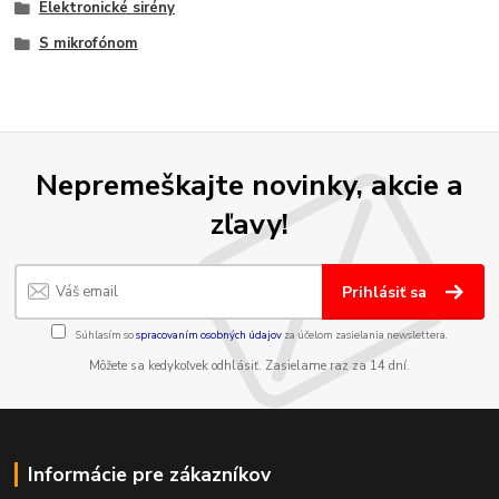
Elektronické sirény
S mikrofónom
Nepremeškajte novinky, akcie a
zľavy!
Prihlásiť sa
Súhlasím so
spracovaním osobných údajov
za účelom zasielania newslettera.
Môžete sa kedykoľvek odhlásiť. Zasielame raz za 14 dní.
Informácie pre zákazníkov