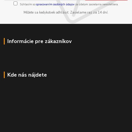
Súhlasím so
spracovaním osobných údajov
za účelom zasielania newslettera.
Môžete sa kedykoľvek odhlásiť. Zasielame raz za 14 dní.
Informácie pre zákazníkov
Kde nás nájdete