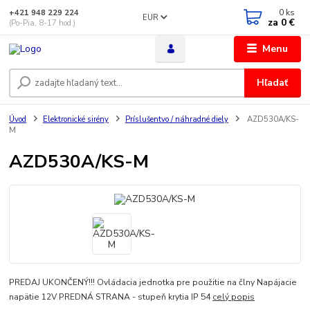
0
ks
+421 948 229 224
EUR
za
0 €
(Po-Pia, 8-17 hod.)
Menu
Hľadať
Úvod
Elektronické sirény
Príslušentvo / náhradné diely
AZD530A/KS-
M
AZD530A/KS-M
PREDAJ UKONČENÝ!!! Ovládacia jednotka pre použitie na člny Napájacie
napätie 12V PREDNÁ STRANA - stupeň krytia IP 54
celý popis