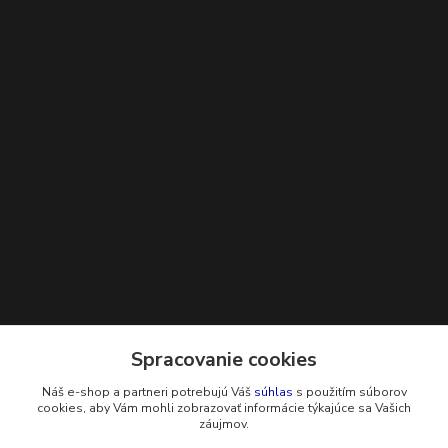
Kontakty
Spracovanie cookies
Náš e-shop a partneri potrebujú Váš
súhlas
s použitím súborov
+421 948 229 224
cookies, aby Vám mohli zobrazovať informácie týkajúce sa Vašich
záujmov.
info@g-systems.sk