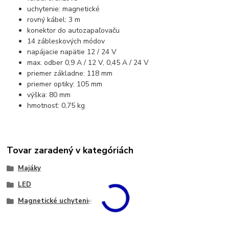
uchytenie: magnetické
rovný kábel: 3 m
konektor do autozapaľovaču
14 zábleskových módov
napájacie napätie 12 / 24 V
max. odber 0,9 A / 12 V, 0,45 A / 24 V
priemer základne: 118 mm
priemer optiky: 105 mm
výška: 80 mm
hmotnosť: 0,75 kg
Tovar zaradený v kategóriách
Majáky
LED
Magnetické uchytenie