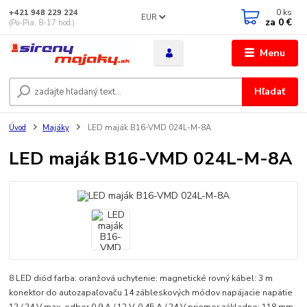
0
ks
+421 948 229 224
EUR
za
0 €
(Po-Pia, 8-17 hod.)
Menu
Hľadať
Úvod
Majáky
LED maják B16-VMD 024L-M-8A
LED maják B16-VMD 024L-M-8A
8 LED diód farba: oranžová uchytenie: magnetické rovný kábel: 3 m
konektor do autozapaľovaču 14 zábleskových módov napájacie napätie