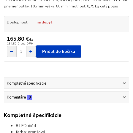
12 / 24 V max. odber 0,9 A / 12 V, 0,45 A / 24 V priemer základne: 118 mm
priemer optiky: 105 mm výška: 80 mm hmotnosť: 0,75 kg
celý popis
Dostupnosť
na dopyt
165,80 €
/
ks
134,80 €
bez DPH
Pridať do košíka
Kompletné špecifikácie
Komentáre
0
Kompletné špecifikácie
8 LED diód
farba: oranžová