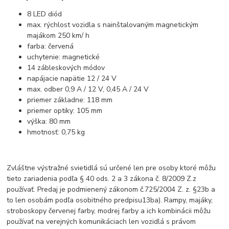
8 LED diód
max. rýchlost vozidla s nainštalovaným magnetickým
majákom 250 km/ h
farba: červená
uchytenie: magnetické
14 zábleskových módov
napájacie napätie 12 / 24 V
max. odber 0,9 A / 12 V, 0,45 A / 24 V
priemer základne: 118 mm
priemer optiky: 105 mm
výška: 80 mm
hmotnosť: 0,75 kg
Zvláštne výstražné svietidlá sú určené len pre osoby ktoré môžu
tieto zariadenia podľa § 40 ods. 2 a 3 zákona č. 8/2009 Z.z
používať. Predaj je podmienený zákonom č.725/2004 Z. z. §23b a
to len osobám podľa osobitného predpisu13ba). Rampy, majáky,
stroboskopy červenej farby, modrej farby a ich kombinácii môžu
používať na verejných komunikáciach len vozidlá s právom