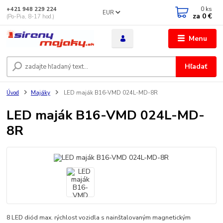
0
ks
+421 948 229 224
EUR
za
0 €
(Po-Pia, 8-17 hod.)
Menu
Hľadať
Úvod
Majáky
LED maják B16-VMD 024L-MD-8R
LED maják B16-VMD 024L-MD-
8R
8 LED diód max. rýchlost vozidla s nainštalovaným magnetickým