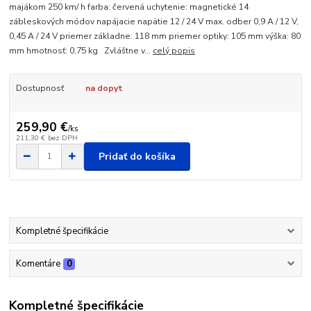
majákom 250 km/ h farba: červená uchytenie: magnetické 14
zábleskových módov napájacie napätie 12 / 24 V max. odber 0,9 A / 12 V,
0,45 A / 24 V priemer základne: 118 mm priemer optiky: 105 mm výška: 80
mm hmotnosť: 0,75 kg Zvláštne v...
celý popis
Dostupnosť
na dopyt
259,90 €
/
ks
211,30 €
bez DPH
Pridať do košíka
Kompletné špecifikácie
Komentáre
0
Kompletné špecifikácie