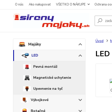
O nás
Ako nakupovať
VŠETKO O NÁKUPE
Ochrana os
Úvod
M
Majáky
LED
LED
Pevná montáž
Magnetické uchytenie
Upevnenie na tyč
Výbojkové
Rotačné