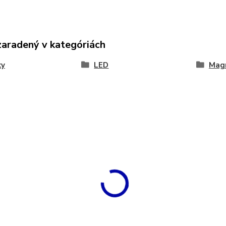
zaradený v kategóriách
ky
LED
Magn