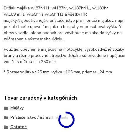
Držiak majáka wl87hrH1, wl187hr, wl187hrH1, wl189hr
wl189hrH1, wl55hr a wl55hrH1 a všetky HR
majáky.
Najpoužívanejšie príslušenstvo pre montáž majákov, napr.
pokiaľ chcete upevniť maják na bok, aby nepresahoval výšku či
obrys vozidla, alebo naopak pre zdvihnutie majáka do výšky na
zdôraznenie výstražného účinku.
Použitie: upevnenie majákov na motocykle, vysokozdvižné vozíky,
brány a rôzne pracovné stroje.
Do držiaka sú privedené napájacie
vodiče s dĺžkou cca 250 mm.
° Rozmery: šírka : 25 mm, výška : 105 mm, priemer : 24 mm.
Tovar zaradený v kategóriách
Majáky
Príslušenstvo / náhradné diely
Ostatné