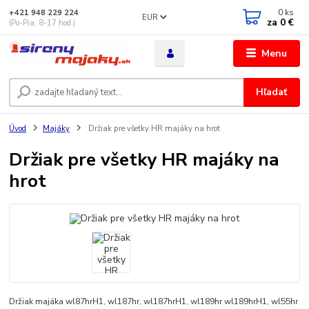
0
ks
+421 948 229 224
EUR
za
0 €
(Po-Pia, 8-17 hod.)
Menu
Hľadať
Úvod
Majáky
Držiak pre všetky HR majáky na hrot
Držiak pre všetky HR majáky na
hrot
Držiak majáka wl87hrH1, wl187hr, wl187hrH1, wl189hr wl189hrH1, wl55hr