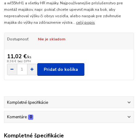
a wl55hrH1 a všetky HR majáky. Najpoužívanejšie príslušenstvo pre
montáž majákov, napr. pokiaľ chcete upevniť maják na bok, aby
nepresahoval výšku či obrys vozidla, alebo naopak pre zdvihnutie
majáka do výšky na zdôraznenie výstra...
celý popis
Dostupnosť
Nie je skladom
11,02 €
/
ks
8,96 €
bez DPH
Pridať do košíka
Kompletné špecifikácie
Komentáre
0
Kompletné špecifikácie