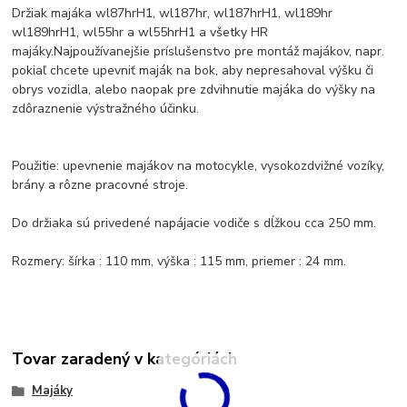
Držiak majáka wl87hrH1, wl187hr, wl187hrH1, wl189hr
wl189hrH1, wl55hr a wl55hrH1 a všetky HR
majáky.
Najpoužívanejšie príslušenstvo pre montáž majákov, napr.
pokiaľ chcete upevniť maják na bok, aby nepresahoval výšku či
obrys vozidla, alebo naopak pre zdvihnutie majáka do výšky na
zdôraznenie výstražného účinku.
Použitie: upevnenie majákov na motocykle, vysokozdvižné vozíky,
brány a rôzne pracovné stroje.
Do držiaka sú privedené napájacie vodiče s dĺžkou cca 250 mm.
Rozmery: šírka : 110 mm, výška : 115 mm, priemer : 24 mm.
Tovar zaradený v kategóriách
Majáky