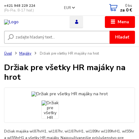
0
ks
+421 948 229 224
EUR
za
0 €
(Po-Pia, 8-17 hod.)
Menu
Hľadať
Úvod
Majáky
Držiak pre všetky HR majáky na hrot
Držiak pre všetky HR majáky na
hrot
Držiak majáka wl87hrH1, wl187hr, wl187hrH1, wl189hr wl189hrH1, wl55hr
a wl55hrH1 a všetky HR majáky. Najpoužívanejšie príslušenstvo pre