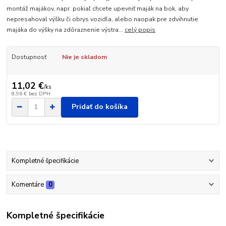
montáž majákov, napr. pokiaľ chcete upevniť maják na bok, aby
nepresahoval výšku či obrys vozidla, alebo naopak pre zdvihnutie
majáka do výšky na zdôraznenie výstra...
celý popis
Dostupnosť
Nie je skladom
11,02 €
/
ks
8,96 €
bez DPH
Pridať do košíka
Kompletné špecifikácie
Komentáre
0
Kompletné špecifikácie