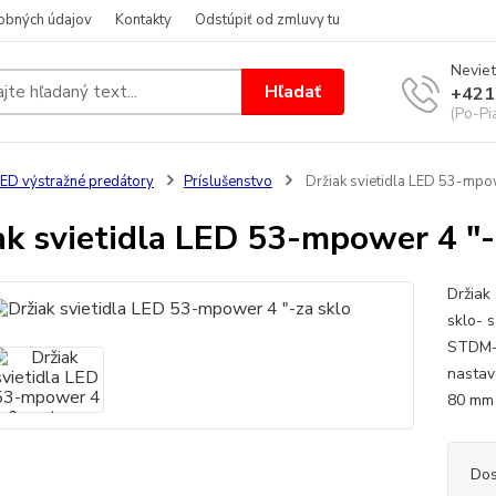
obných údajov
Kontakty
Odstúpiť od zmluvy tu
Neviet
Hľadať
+421
(Po-Pi
ED výstražné predátory
Príslušenstvo
Držiak svietidla LED 53-mpow
ak svietidla LED 53-mpower 4 "-
Držiak
sklo- s
STDM- 
nastav
80 mm
Dos