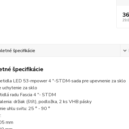
36
29,
etné špecifikácie
tné špecifikácie
vietidla LED 53-mpower 4 "-STDM-sada pre upevnenie za sklo
e uchytenie za sklo
etidlá radu Fascia 4 "- STDM
alenia: držiak (štít), podložka, 2 ks VHB pásky
nie uhlu svitu: 25 ° - 90 °
:
05 mm