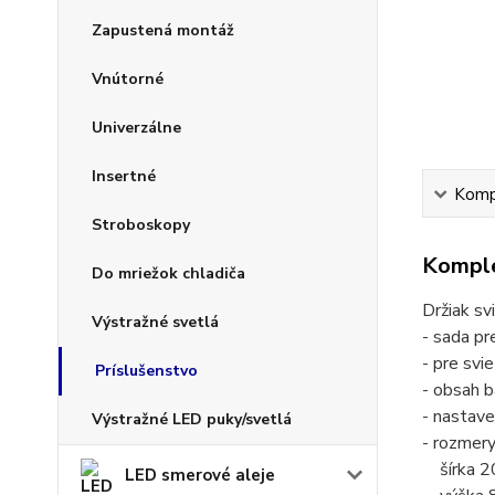
Zapustená montáž
Vnútorné
Univerzálne
Insertné
Kompl
Stroboskopy
Komple
Do mriežok chladiča
Držiak s
Výstražné svetlá
- sada pr
- pre svi
Príslušenstvo
- obsah b
- nastave
Výstražné LED puky/svetlá
- rozmery
šírka 2
LED smerové aleje