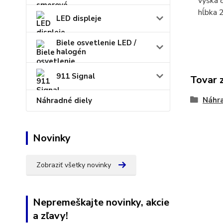
výška 
hĺbka 
LED displeje
Biele osvetlenie LED /
halogén
911 Signal
Tovar 
Náhra
Náhradné diely
Novinky
Zobraziť všetky novinky
Nepremeškajte novinky, akcie
a zľavy!