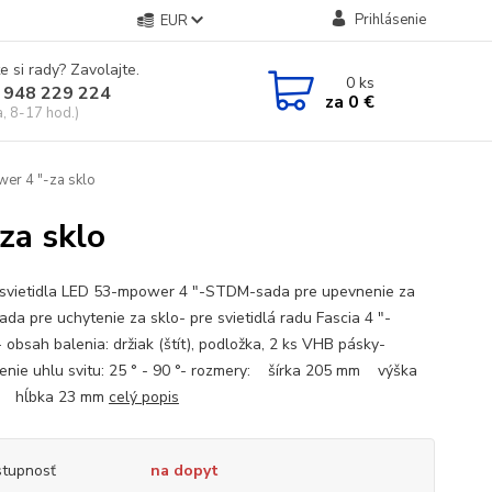
Prihlásenie
EUR
e si rady? Zavolajte.
0
ks
 948 229 224
za
0 €
a, 8-17 hod.)
er 4 "-za sklo
za sklo
 svietidla LED 53-mpower 4 "-STDM-sada pre upevnenie za
ada pre uchytenie za sklo- pre svietidlá radu Fascia 4 "-
obsah balenia: držiak (štít), podložka, 2 ks VHB pásky-
enie uhlu svitu: 25 ° - 90 °- rozmery: šírka 205 mm výška
 hĺbka 23 mm
celý popis
tupnosť
na dopyt