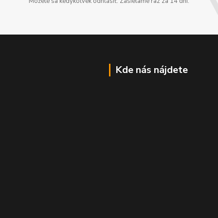
Môžete sa kedykoľvek odhlásiť. Zasielame raz za 14 dní.
Kde nás nájdete