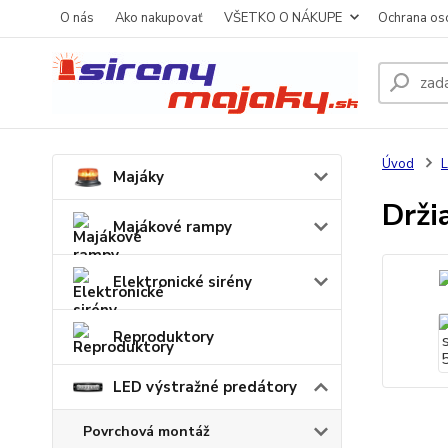
O nás
Ako nakupovať
VŠETKO O NÁKUPE
Ochrana os
Úvod
L
Majáky
Drži
Majákové rampy
Elektronické sirény
Reproduktory
LED výstražné predátory
Povrchová montáž