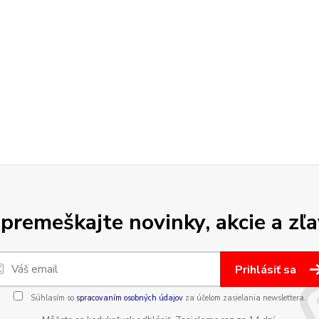
premeškajte novinky, akcie a zľa
Prihlásiť sa
Súhlasím so
spracovaním osobných údajov
za účelom zasielania newslettera.