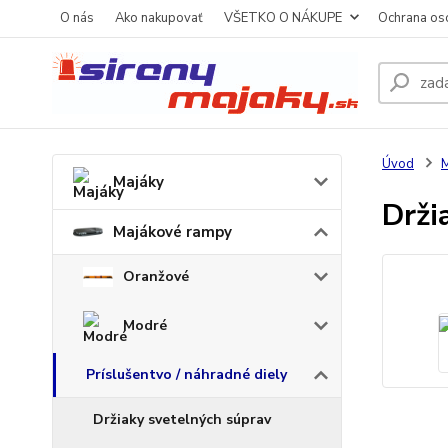
O nás
Ako nakupovať
VŠETKO O NÁKUPE
Ochrana os
Úvod
M
Majáky
Drži
Majákové rampy
Oranžové
Modré
Príslušentvo / náhradné diely
Držiaky svetelných súprav