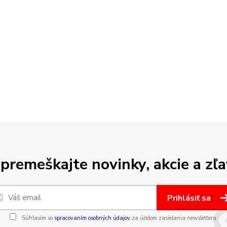
premeškajte novinky, akcie a zľa
Prihlásiť sa
Súhlasím so
spracovaním osobných údajov
za účelom zasielania newslettera.