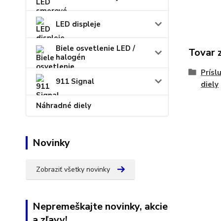
LED displeje
Biele osvetlenie LED /
Tovar 
halogén
Prísl
911 Signal
diely
Náhradné diely
Novinky
Zobraziť všetky novinky
Nepremeškajte novinky, akcie
a zľavy!