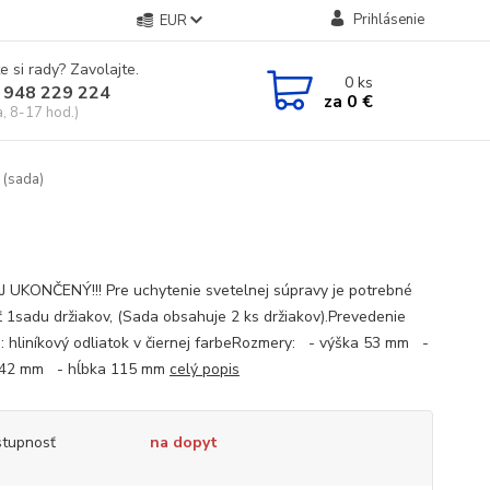
Prihlásenie
EUR
e si rady? Zavolajte.
0
ks
 948 229 224
za
0 €
a, 8-17 hod.)
 (sada)
 UKONČENÝ!!! Pre uchytenie svetelnej súpravy je potrebné
ť 1sadu držiakov, (Sada obsahuje 2 ks držiakov).Prevedenie
u: hliníkový odliatok v čiernej farbeRozmery: - výška 53 mm -
 242 mm - hĺbka 115 mm
celý popis
tupnosť
na dopyt