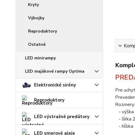
Kryty
Výbojky
Reproduktory
Ostatné
Kompl
LED minirampy
Komple
LED majákové rampy Optima
PREDA
Elektronické sirény
Pre uchyt
Prevedeni
Reproduktory
Rozmery:
- výška
LED výstražné predátory
- šírka
- hĺbka
LED smerové aleje