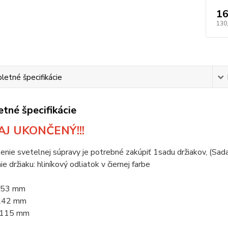
16
130
etné špecifikácie
tné špecifikácie
J UKONČENÝ!!!
enie svetelnej súpravy je potrebné zakúpiť 1sadu držiakov, (Sada
e držiaku: hliníkový odliatok v čiernej farbe
 53 mm
 242 mm
 115 mm