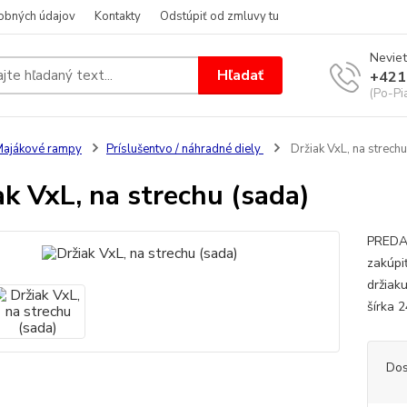
obných údajov
Kontakty
Odstúpiť od zmluvy tu
Neviet
Hľadať
+421
(Po-Pi
ajákové rampy
Príslušentvo / náhradné diely
Držiak VxL, na strechu
ak VxL, na strechu (sada)
PREDAJ
zakúpi
držiak
šírka
Dos