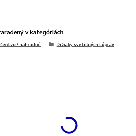
zaradený v kategóriách
ušentvo / náhradné
Držiaky svetelných súprav