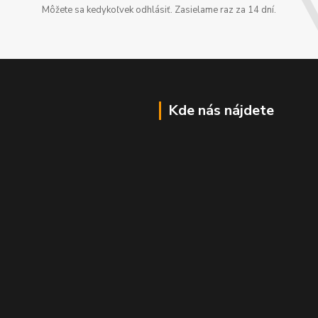
Môžete sa kedykoľvek odhlásiť. Zasielame raz za 14 dní.
Kde nás nájdete