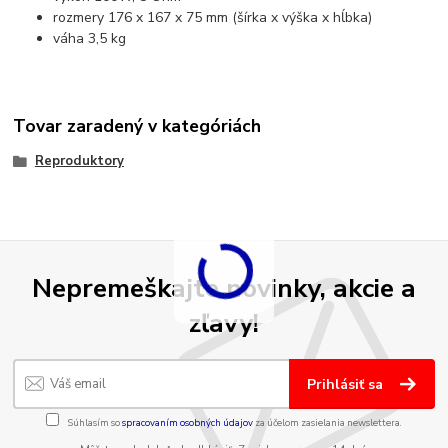
rozmery 176 x 167 x 75 mm (šírka x výška x hĺbka)
váha 3,5 kg
Tovar zaradený v kategóriách
Reproduktory
Nepremeškajte novinky, akcie a
zľavy!
Prihlásiť sa
Súhlasím so
spracovaním osobných údajov
za účelom zasielania newslettera.