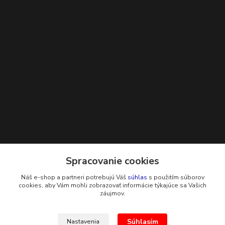
Kontakty
Spracovanie cookies
Náš e-shop a partneri potrebujú Váš
súhlas
s použitím súborov
+421 948 229 224
cookies, aby Vám mohli zobrazovať informácie týkajúce sa Vašich
záujmov.
info@g-systems.sk
Súhlasím
Nastavenia