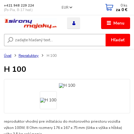
0
ks
+421 948 229 224
EUR
za
0 €
(Po-Pia, 8-17 hod.)
Menu
Hľadať
Úvod
Reproduktory
H 100
H 100
reproduktor vhodný pre inštaláciu do motorového priestoru vozidla
výkon 100W, 8 Ohm rozmery 176 x 167 x 75 mm (šírka x výška x hĺbka)