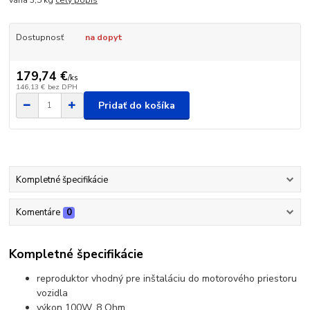
váha 3,5 kg
celý popis
Dostupnosť
na dopyt
179,74 €
/
ks
146,13 €
bez DPH
Pridať do košíka
Kompletné špecifikácie
Komentáre
0
Kompletné špecifikácie
reproduktor vhodný pre inštaláciu do motorového priestoru
vozidla
výkon 100W, 8 Ohm