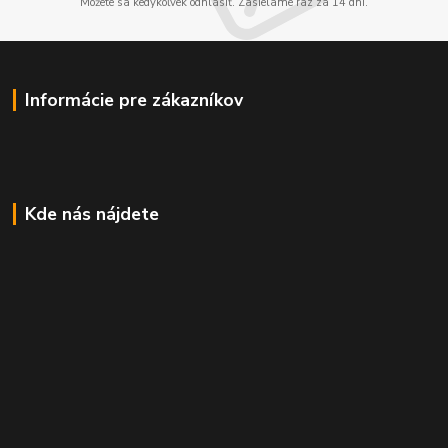
Môžete sa kedykoľvek odhlásiť. Zasielame raz za 14 dní.
Informácie pre zákazníkov
Kde nás nájdete