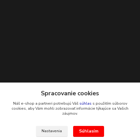
Kontakty
Spracovanie cookies
Náš e-shop a partneri potrebujú Váš
súhlas
s použitím súborov
+421 948 229 224
cookies, aby Vám mohli zobrazovať informácie týkajúce sa Vašich
záujmov.
info@g-systems.sk
Súhlasím
Nastavenia