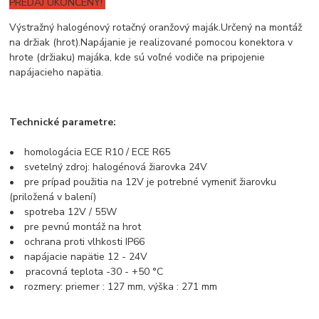
PREDAJ UKONČENÝ!
Výstražný halogénový rotačný oranžový maják.
Určený na montáž
na držiak (hrot).
Napájanie je realizované pomocou konektora v
hrote (držiaku) majáka, kde sú voľné vodiče na pripojenie
napájacieho napätia.
Technické parametre:
• homologácia ECE R10 / ECE R65
• svetelný zdroj: halogénová žiarovka 24V
• pre prípad použitia na 12V je potrebné vymeniť žiarovku
(priložená v balení)
• spotreba 12V / 55W
• pre pevnú montáž na hrot
• ochrana proti vlhkosti IP66
• napájacie napätie 12 - 24V
• pracovná teplota -30 - +50 °C
• rozmery: priemer : 127 mm, výška : 271 mm