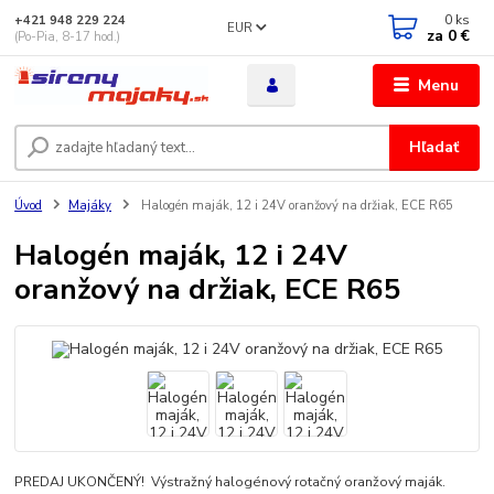
0
ks
+421 948 229 224
EUR
za
0 €
(Po-Pia, 8-17 hod.)
Menu
Hľadať
Úvod
Majáky
Halogén maják, 12 i 24V oranžový na držiak, ECE R65
Halogén maják, 12 i 24V
oranžový na držiak, ECE R65
PREDAJ UKONČENÝ! Výstražný halogénový rotačný oranžový maják.