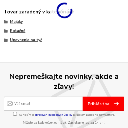
Tovar zaradený v kategóriách
Majáky
Rotačné
Upevnenie na tyč
Nepremeškajte novinky, akcie a
zľavy!
Prihlásiť sa
Súhlasím so
spracovaním osobných údajov
za účelom zasielania newslettera.
Môžete sa kedykoľvek odhlásiť. Zasielame raz za 14 dní.