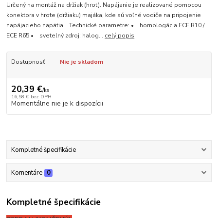
Určený na montáž na držiak (hrot). Napájanie je realizované pomocou
konektora v hrote (držiaku) majáka, kde sú voľné vodiče na pripojenie
napájacieho napätia. Technické parametre: • homologácia ECE R10 /
ECE R65 • svetelný zdroj: halog...
celý popis
Dostupnosť
Nie je skladom
20,39 €
/
ks
16,58 €
bez DPH
Momentálne nie je k dispozícii
Kompletné špecifikácie
Komentáre
0
Kompletné špecifikácie