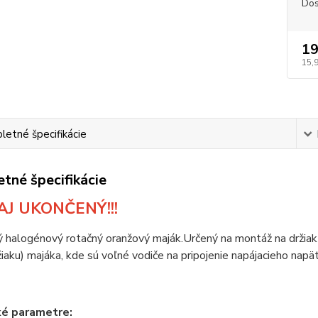
Dos
19
15,
etné špecifikácie
tné špecifikácie
J UKONČENÝ!!!
ý halogénový rotačný oranžový maják.
Určený na montáž na držiak 
žiaku) majáka, kde sú voľné vodiče na pripojenie napájacieho napät
ké parametre: