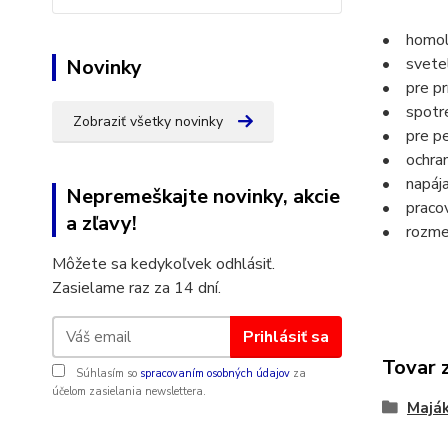
• homol
• svetel
Novinky
• pre prí
• spotr
Zobraziť všetky novinky
• pre pe
• ochran
• napája
Nepremeškajte novinky, akcie
• pracov
a zľavy!
• rozmer
Môžete sa kedykoľvek odhlásiť.
Zasielame raz za 14 dní.
Prihlásiť sa
Tovar 
Súhlasím so
spracovaním osobných údajov
za
účelom zasielania newslettera.
Majá