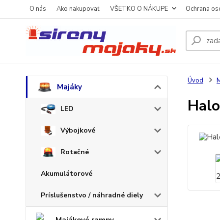
O nás
Ako nakupovať
VŠETKO O NÁKUPE
Ochrana os
Úvod
M
Majáky
Halo
LED
Výbojkové
Rotačné
Akumulátorové
Príslušenstvo / náhradné diely