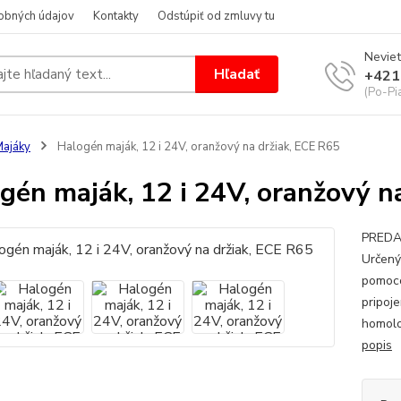
obných údajov
Kontakty
Odstúpiť od zmluvy tu
Neviet
Hľadať
+421
(Po-Pi
ajáky
Halogén maják, 12 i 24V, oranžový na držiak, ECE R65
gén maják, 12 i 24V, oranžový n
PREDAJ
Určený
pomoco
pripoj
homolo
popis