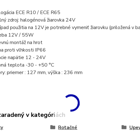
ogácia ECE R10 / ECE R65
ný zdroj: halogénová žiarovka 24V
pad použitia na 12V je potrebné vymeniť žiarovku (priložená v ba
eba 12V / 55W
vnú montáž na hrot
a proti vlhkosti IP66
cie napätie 12 - 24V
ná teplota -30 - +50 °C
y: priemer : 127 mm, výška : 236 mm
zaradený v kategóriách
ky
Rotačné
Upev