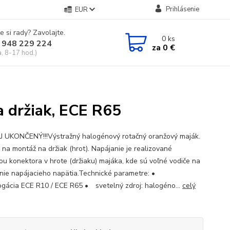
Prihlásenie
EUR
e si rady? Zavolajte.
0
ks
 948 229 224
za
0 €
a, 8-17 hod.)
a držiak, ECE R65
 UKONČENÝ!!!Výstražný halogénový rotačný oranžový maják.
 na montáž na držiak (hrot). Napájanie je realizované
u konektora v hrote (držiaku) majáka, kde sú voľné vodiče na
enie napájacieho napätia.Technické parametre: •
gácia ECE R10 / ECE R65 • svetelný zdroj: halogéno...
celý