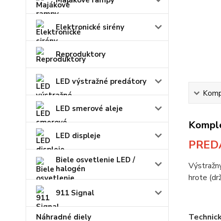
Majákové rampy
Elektronické sirény
Reproduktory
LED výstražné predátory
Kompl
LED smerové aleje
Komple
LED displeje
PREDA
Biele osvetlenie LED /
Výstražn
halogén
hrote (dr
911 Signal
Technic
Náhradné diely