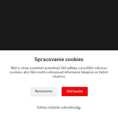
Kontakty
Spracovanie cookies
Spracovanie cookies
Náš e-shop a partneri potrebujú Váš
Náš e-shop a partneri potrebujú Váš
súhlas
súhlas
s použitím súborov
s použitím súborov
+421 948 229 224
cookies, aby Vám mohli zobrazovať informácie týkajúce sa Vašich
cookies, aby Vám mohli zobrazovať informácie týkajúce sa Vašich
záujmov.
záujmov.
info@g-systems.sk
Súhlasím
Súhlasím
Nastavenia
Nastavenia
Súhlas môžete odmietnuť
Súhlas môžete odmietnuť
tu
tu
.
.
Vytvorené na
Eshop-rychlo.sk