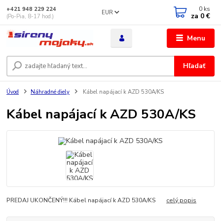
0
ks
+421 948 229 224
EUR
za
0 €
(Po-Pia, 8-17 hod.)
Menu
Hľadať
Úvod
Náhradné diely
Kábel napájací k AZD 530A/KS
Kábel napájací k AZD 530A/KS
PREDAJ UKONČENÝ!!! Kábel napájací k AZD 530A/KS
celý popis