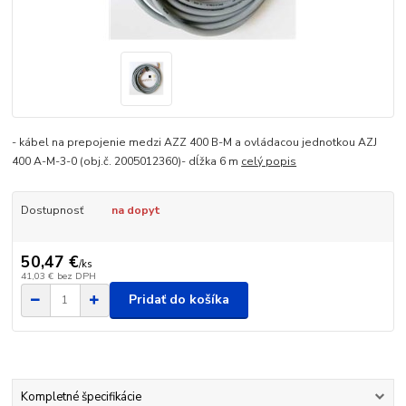
- kábel na prepojenie medzi AZZ 400 B-M a ovládacou jednotkou AZJ
400 A-M-3-0 (obj.č. 2005012360)- dĺžka 6 m
celý popis
Dostupnosť
na dopyt
50,47 €
/
ks
41,03 €
bez DPH
Pridať do košíka
Kompletné špecifikácie