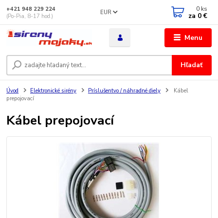
0
ks
+421 948 229 224
EUR
za
0 €
(Po-Pia, 8-17 hod.)
Menu
Hľadať
Úvod
Elektronické sirény
Príslušentvo / náhradné diely
Kábel
prepojovací
Kábel prepojovací