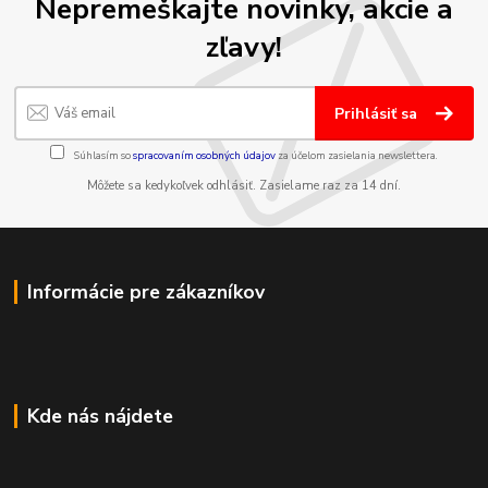
Nepremeškajte novinky, akcie a
zľavy!
Prihlásiť sa
Súhlasím so
spracovaním osobných údajov
za účelom zasielania newslettera.
Môžete sa kedykoľvek odhlásiť. Zasielame raz za 14 dní.
Informácie pre zákazníkov
Kde nás nájdete