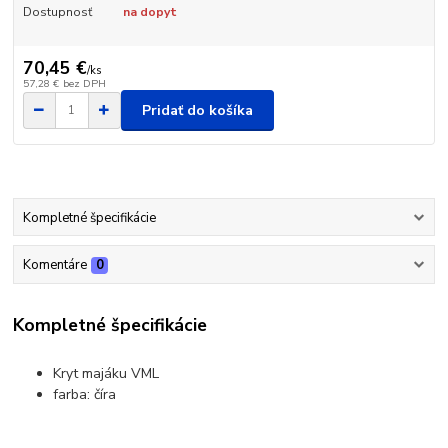
Dostupnosť
na dopyt
70,45 €
/
ks
57,28 €
bez DPH
Pridať do košíka
Kompletné špecifikácie
Komentáre
0
Kompletné špecifikácie
Kryt majáku VML
farba: číra