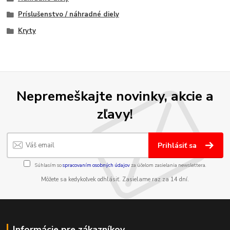
Príslušenstvo / náhradné diely
Kryty
Nepremeškajte novinky, akcie a
zľavy!
Prihlásiť sa
Súhlasím so
spracovaním osobných údajov
za účelom zasielania newslettera.
Môžete sa kedykoľvek odhlásiť. Zasielame raz za 14 dní.
Informácie pre zákazníkov