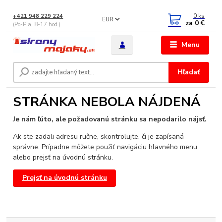
0
ks
+421 948 229 224
EUR
za
0 €
(Po-Pia, 8-17 hod.)
Menu
Hľadať
STRÁNKA NEBOLA NÁJDENÁ
Je nám ľúto, ale požadovanú stránku sa nepodarilo nájsť.
Ak ste zadali adresu ručne, skontrolujte, či je zapísaná
správne. Prípadne môžete použiť navigáciu hlavného menu
alebo prejsť na úvodnú stránku.
Prejsť na úvodnú stránku