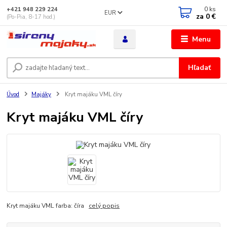
0
ks
+421 948 229 224
EUR
za
0 €
(Po-Pia, 8-17 hod.)
Menu
Hľadať
Úvod
Majáky
Kryt majáku VML číry
Kryt majáku VML číry
Kryt majáku VML farba: číra
celý popis