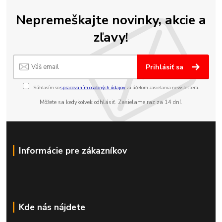
Nepremeškajte novinky, akcie a
zľavy!
Prihlásiť sa
Súhlasím so
spracovaním osobných údajov
za účelom zasielania newslettera.
Môžete sa kedykoľvek odhlásiť. Zasielame raz za 14 dní.
Informácie pre zákazníkov
Kde nás nájdete