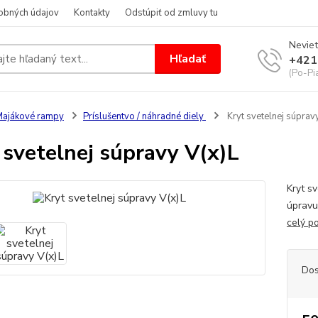
obných údajov
Kontakty
Odstúpiť od zmluvy tu
Neviet
Hľadať
+421
(Po-Pi
ajákové rampy
Príslušentvo / náhradné diely
Kryt svetelnej súprav
 svetelnej súpravy V(x)L
Kryt s
úpravu
celý p
Dos