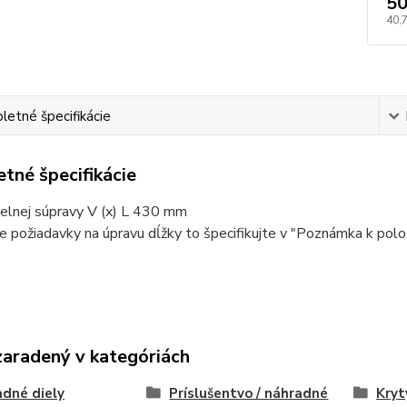
50
40,
etné špecifikácie
tné špecifikácie
telnej súpravy V (x) L 430 mm
de požiadavky na úpravu dĺžky to špecifikujte v "Poznámka k pol
zaradený v kategóriách
dné diely
Príslušentvo / náhradné
Kryt