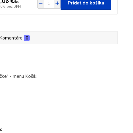
,06 €
/
ks
Pridať do košíka
70 €
bez DPH
Komentáre
0
ožke" - menu Košík
y