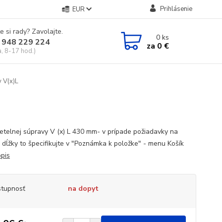
Prihlásenie
EUR
e si rady? Zavolajte.
0
ks
 948 229 224
za
0 €
a, 8-17 hod.)
y V(x)L
vetelnej súpravy V (x) L 430 mm- v prípade požiadavky na
 dĺžky to špecifikujte v "Poznámka k položke" - menu Košík
opis
tupnosť
na dopyt