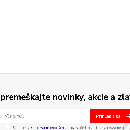
premeškajte novinky, akcie a zľa
Prihlásiť sa
Súhlasím so
spracovaním osobných údajov
za účelom zasielania newslettera.