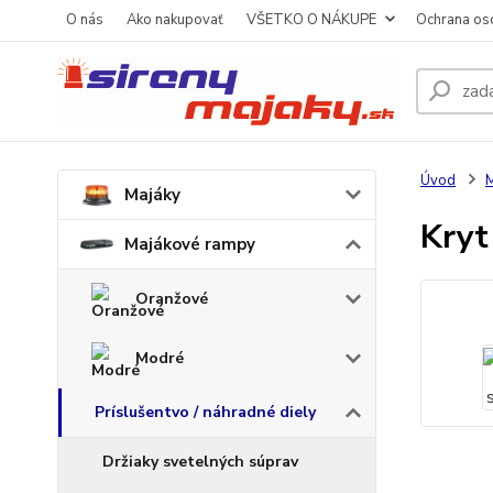
O nás
Ako nakupovať
VŠETKO O NÁKUPE
Ochrana os
Úvod
M
Majáky
Kryt
Majákové rampy
Oranžové
Modré
Príslušentvo / náhradné diely
Držiaky svetelných súprav