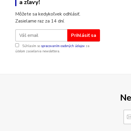
a zľavy!
Môžete sa kedykoľvek odhlásiť.
Zasielame raz za 14 dní.
Prihlásiť sa
Súhlasím so
spracovaním osobných údajov
za
účelom zasielania newslettera.
Ne