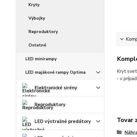
Kryty
Výbojky
Reproduktory
Kompl
Ostatné
Komple
LED minirampy
Kryt sve
LED majákové rampy Optima
- v prípa
Elektronické sirény
Reproduktory
Tovar 
LED výstražné predátory
Náhra