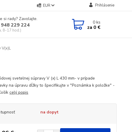
Prihlásenie
EUR
e si rady? Zavolajte.
0
ks
 948 229 224
za
0 €
a, 8-17 hod.)
y V(x)L
iódovej svetelnej súpravy V (x) L 430 mm- v prípade
avky na úpravu dĺžky to špecifikujte v "Poznámka k položke" -
Košík
celý popis
tupnosť
na dopyt