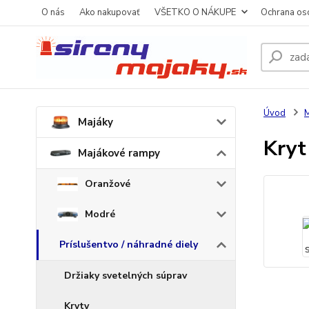
O nás
Ako nakupovať
VŠETKO O NÁKUPE
Ochrana os
Úvod
M
Majáky
Kryt
Majákové rampy
Oranžové
Modré
Príslušentvo / náhradné diely
Držiaky svetelných súprav
Kryty