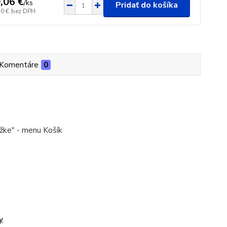
,06 €
/
ks
Pridať do košíka
70 €
bez DPH
Komentáre
0
ožke" - menu Košík
y