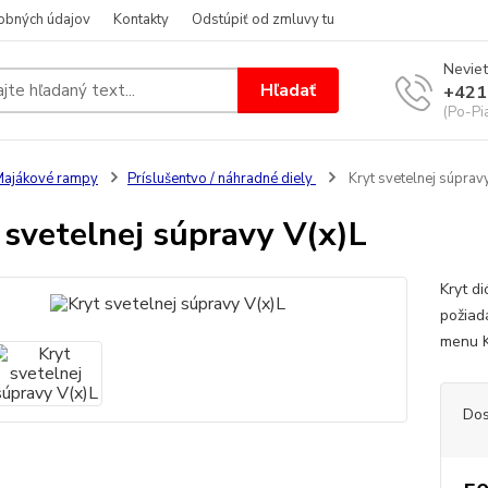
obných údajov
Kontakty
Odstúpiť od zmluvy tu
Neviet
Hľadať
+421
(Po-Pi
ajákové rampy
Príslušentvo / náhradné diely
Kryt svetelnej súprav
 svetelnej súpravy V(x)L
Kryt d
požiad
menu 
Dos