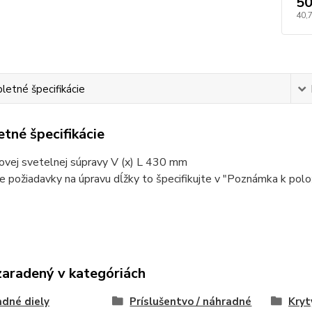
50
40,
etné špecifikácie
tné špecifikácie
ovej svetelnej súpravy V (x) L 430 mm
de požiadavky na úpravu dĺžky to špecifikujte v "Poznámka k pol
zaradený v kategóriách
dné diely
Príslušentvo / náhradné
Kryt