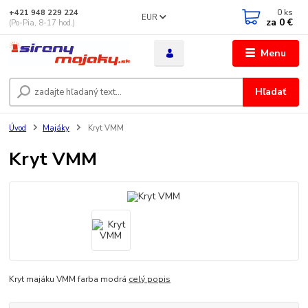
0
ks
+421 948 229 224
EUR
za
0 €
(Po-Pia, 8-17 hod.)
Menu
Hľadať
Úvod
Majáky
Kryt VMM
Kryt VMM
Kryt majáku VMM farba modrá
celý popis