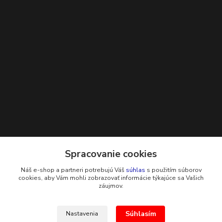
Kontakty
Spracovanie cookies
Náš e-shop a partneri potrebujú Váš
súhlas
s použitím súborov
+421 948 229 224
cookies, aby Vám mohli zobrazovať informácie týkajúce sa Vašich
záujmov.
info@g-systems.sk
Súhlasím
Nastavenia