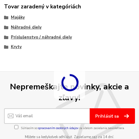
Tovar zaradený v kategóriách
Majáky
Náhradné diely
Príslušenstvo / náhradné diely
Kryty
Nepremeškajte novinky, akcie a
zľavy!
Prihlásiť sa
Súhlasím so
spracovaním osobných údajov
za účelom zasielania newslettera.
Môžete sa kedykoľvek odhlásiť. Zasielame raz za 14 dní.