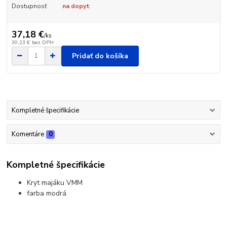
Dostupnosť
na dopyt
37,18 €
/
ks
30,23 €
bez DPH
Pridať do košíka
Kompletné špecifikácie
Komentáre
0
Kompletné špecifikácie
Kryt majáku VMM
farba modrá