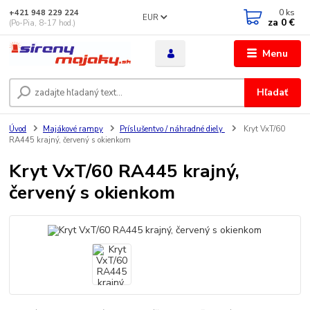
0
ks
+421 948 229 224
EUR
za
0 €
(Po-Pia, 8-17 hod.)
Menu
Hľadať
Úvod
Majákové rampy
Príslušentvo / náhradné diely
Kryt VxT/60
RA445 krajný, červený s okienkom
Kryt VxT/60 RA445 krajný,
červený s okienkom