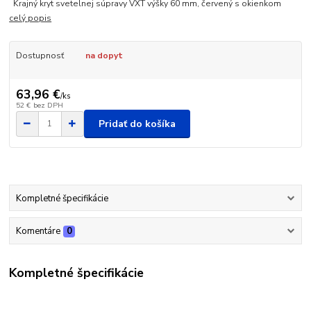
Krajný kryt svetelnej súpravy VXT výšky 60 mm, červený s okienkom
celý popis
Dostupnosť
na dopyt
63,96 €
/
ks
52 €
bez DPH
Pridať do košíka
Kompletné špecifikácie
Komentáre
0
Kompletné špecifikácie