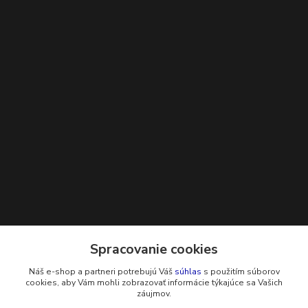
Kontakty
Spracovanie cookies
Náš e-shop a partneri potrebujú Váš
súhlas
s použitím súborov
+421 948 229 224
cookies, aby Vám mohli zobrazovať informácie týkajúce sa Vašich
záujmov.
info@g-systems.sk