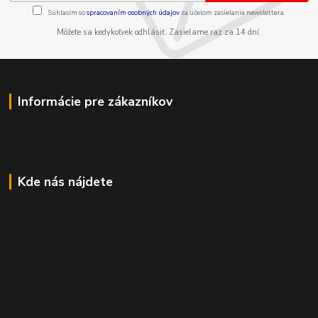
Súhlasím so
spracovaním osobných údajov
za účelom zasielania newslettera.
Môžete sa kedykoľvek odhlásiť. Zasielame raz za 14 dní.
Informácie pre zákazníkov
Kde nás nájdete