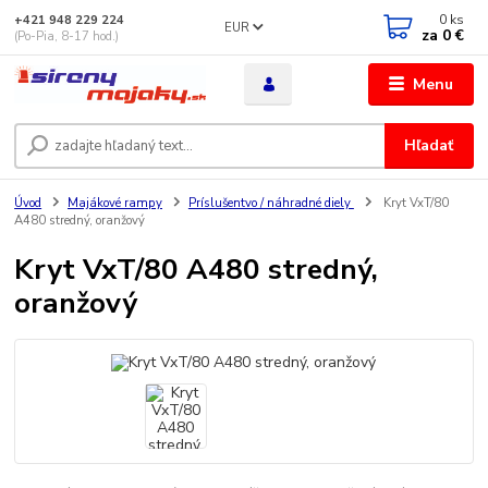
0
ks
+421 948 229 224
EUR
za
0 €
(Po-Pia, 8-17 hod.)
Menu
Hľadať
Úvod
Majákové rampy
Príslušentvo / náhradné diely
Kryt VxT/80
A480 stredný, oranžový
Kryt VxT/80 A480 stredný,
oranžový