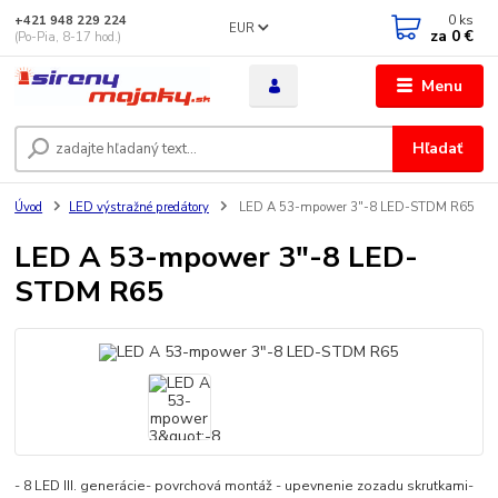
0
ks
+421 948 229 224
EUR
za
0 €
(Po-Pia, 8-17 hod.)
Menu
Hľadať
Úvod
LED výstražné predátory
LED A 53-mpower 3"-8 LED-STDM R65
LED A 53-mpower 3"-8 LED-
STDM R65
- 8 LED III. generácie- povrchová montáž - upevnenie zozadu skrutkami-