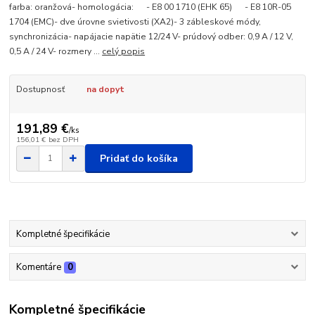
farba: oranžová- homologácia: - E8 00 1710 (EHK 65) - E8 10R-05
1704 (EMC)- dve úrovne svietivosti (XA2)- 3 zábleskové módy,
synchronizácia- napájacie napätie 12/24 V- prúdový odber: 0,9 A / 12 V,
0,5 A / 24 V- rozmery ...
celý popis
Dostupnosť
na dopyt
191,89 €
/
ks
156,01 €
bez DPH
Pridať do košíka
Kompletné špecifikácie
Komentáre
0
Kompletné špecifikácie