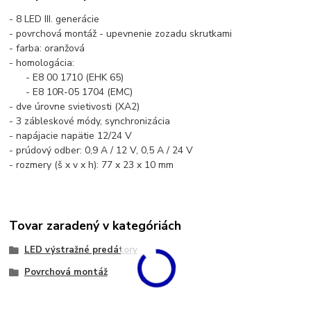
- 8 LED III. generácie
- povrchová montáž - upevnenie zozadu skrutkami
- farba: oranžová
- homologácia:
- E8 00 1710 (EHK 65)
- E8 10R-05 1704 (EMC)
- dve úrovne svietivosti (XA2)
- 3 zábleskové módy, synchronizácia
- napájacie napätie 12/24 V
- prúdový odber: 0,9 A / 12 V, 0,5 A / 24 V
- rozmery (š x v x h): 77 x 23 x 10 mm
Tovar zaradený v kategóriách
LED výstražné predátory
Povrchová montáž