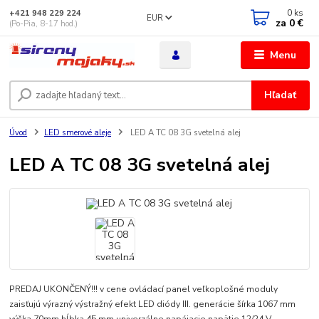
0
ks
+421 948 229 224
EUR
za
0 €
(Po-Pia, 8-17 hod.)
Menu
Hľadať
Úvod
LED smerové aleje
LED A TC 08 3G svetelná alej
LED A TC 08 3G svetelná alej
PREDAJ UKONČENÝ!!! v cene ovládací panel veľkoplošné moduly
zaisťujú výrazný výstražný efekt LED diódy III. generácie šírka 1067 mm