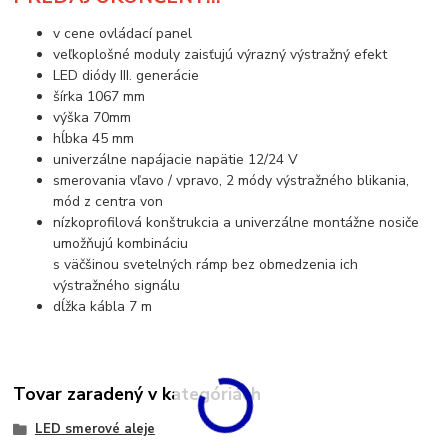
v cene ovládací panel
veľkoplošné moduly zaisťujú výrazný výstražný efekt
LED diódy III. generácie
šírka 1067 mm
výška 70mm
hĺbka 45 mm
univerzálne napájacie napätie 12/24 V
smerovania vľavo / vpravo, 2 módy výstražného blikania,
mód z centra von
nízkoprofilová konštrukcia a univerzálne montážne nosiče
umožňujú kombináciu
s väčšinou svetelných rámp bez obmedzenia ich
výstražného signálu
dĺžka kábla 7 m
Tovar zaradený v kategóriách
LED smerové aleje