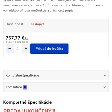
výška 70mm hĺbka 45 mm univerzálne napájacie napätie 12/24 V
smerovania vľavo / vpravo, 2 módy výstražného blikania, mód z centra
von nízkoprofilová konštrukcia a univ...
celý popis
Dostupnosť
na dopyt
757,77 €
/
ks
616,07 €
bez DPH
Pridať do košíka
Kompletné špecifikácie
Komentáre
0
Kompletné špecifikácie
PREDAJ UKONČENÝ!!!