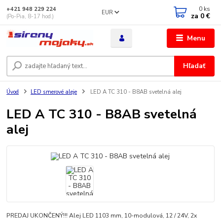
0
ks
+421 948 229 224
EUR
za
0 €
(Po-Pia, 8-17 hod.)
Menu
Hľadať
Úvod
LED smerové aleje
LED A TC 310 - B8AB svetelná alej
LED A TC 310 - B8AB svetelná
alej
PREDAJ UKONČENÝ!!! Alej LED 1103 mm, 10-modulová, 12 / 24V, 2x