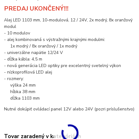
PREDAJ UKONČENÝ!!!
Alej LED 1103 mm, 10-modulová, 12 / 24V, 2x modrý, 8x oranžový
modul
- 10 modulov
- alej kombinovaná s výstražnými krajnými modulmi:
1x modrý / 8x oranžový / 1x modrý
- univerzálne napätie 12/24 V
- dĺžka kábla: 4,5 m
- nová generácia LED optiky pre excelentný svetelný výkon
- nízkoprofilová LED alej
- rozmery:
výška 24 mm
hĺbka 38 mm
dĺžka 1103 mm
Nutné dokúpiť ovládací panel 12V alebo 24V (pozri príslušenstvo)
Tovar zaradený v kategóriách