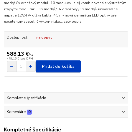
modrý, 8x oranžový modul- 10 modulov- alej kombinovaná s výstražnými
krajnými modulmi: 1x modrý / 8x oranžový / 1x modrý- univerzálne
napätie 12/24 V- dĺžka kábla: 4,5 m- nová generácia LED optiky pre
excelentný svetelný výkon- nízko...
celý popis
Dostupnosť
na dopyt
588,13 €
/
ks
478,15 €
bez DPH
Pridať do košíka
Kompletné špecifikácie
Komentáre
0
Kompletné špecifikácie