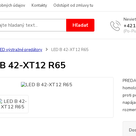
obných údajov
Kontakty
Odstúpiť od zmluvy tu
Neviet
Hľadať
+421
(Po-Pi
ED výstražné predátory
LED B 42-XT12 R65
 B 42-XT12 R65
PREDAJ
homolo
proti 
napája
rozmery
Dos