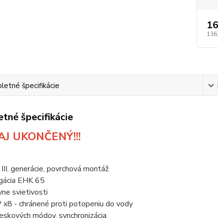
16
136
etné špecifikácie
tné špecifikácie
J UKONČENÝ!!!
III. generácie, povrchová montáž
gácia EHK 65
vne svietivosti
IP x8 - chránené proti potopeniu do vody
eskových módov, synchronizácia