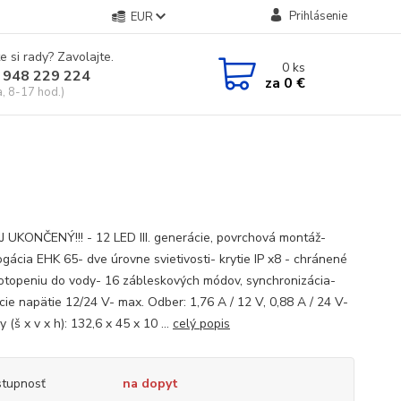
Prihlásenie
EUR
e si rady? Zavolajte.
0
ks
 948 229 224
za
0 €
a, 8-17 hod.)
 UKONČENÝ!!! - 12 LED III. generácie, povrchová montáž-
gácia EHK 65- dve úrovne svietivosti- krytie IP x8 - chránené
potopeniu do vody- 16 zábleskových módov, synchronizácia-
cie napätie 12/24 V- max. Odber: 1,76 A / 12 V, 0,88 A / 24 V-
 (š x v x h): 132,6 x 45 x 10 ...
celý popis
tupnosť
na dopyt