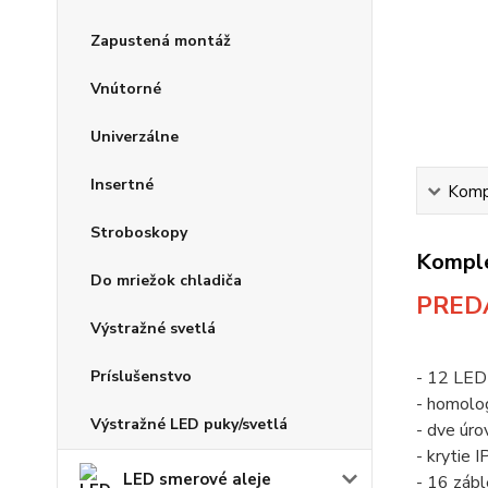
Zapustená montáž
Vnútorné
Univerzálne
Insertné
Kompl
Stroboskopy
Komple
Do mriežok chladiča
PREDA
Výstražné svetlá
Príslušenstvo
- 12 LED 
- homolo
Výstražné LED puky/svetlá
- dve úro
- krytie 
LED smerové aleje
- 16 zábl