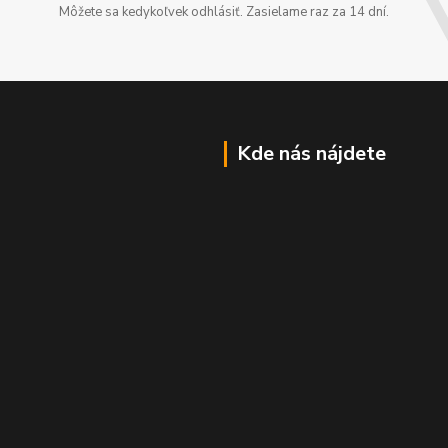
Môžete sa kedykoľvek odhlásiť. Zasielame raz za 14 dní.
Kde nás nájdete