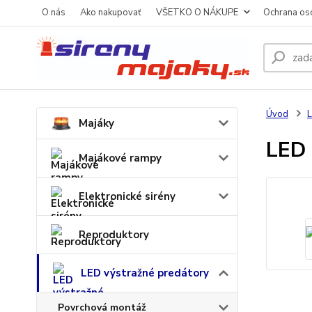
O nás
Ako nakupovať
VŠETKO O NÁKUPE
Ochrana os
Úvod
L
Majáky
LED
Majákové rampy
Elektronické sirény
Reproduktory
LED výstražné predátory
Povrchová montáž