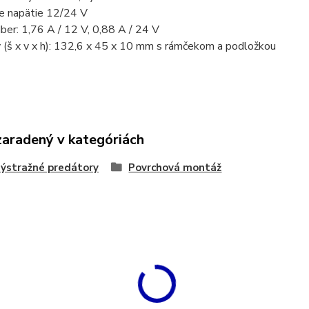
ie napätie 12/24 V
ber: 1,76 A / 12 V, 0,88 A / 24 V
 (š x v x h): 132,6 x 45 x 10 mm s rámčekom a podložkou
zaradený v kategóriách
ýstražné predátory
Povrchová montáž