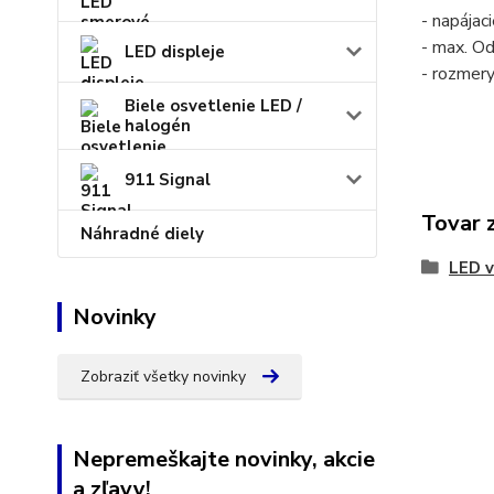
- napájac
- max. Od
LED displeje
- rozmery
Biele osvetlenie LED /
halogén
911 Signal
Tovar 
Náhradné diely
LED v
Novinky
Zobraziť všetky novinky
Nepremeškajte novinky, akcie
a zľavy!