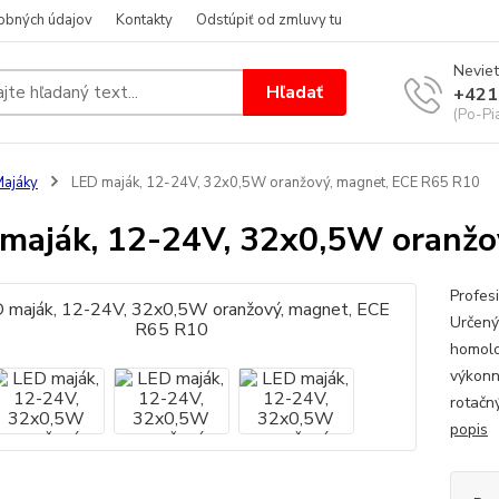
obných údajov
Kontakty
Odstúpiť od zmluvy tu
Neviet
Hľadať
+421
(Po-Pi
ajáky
LED maják, 12-24V, 32x0,5W oranžový, magnet, ECE R65 R10
maják, 12-24V, 32x0,5W oranžo
Profes
Určený
homolo
výkonn
rotačn
popis