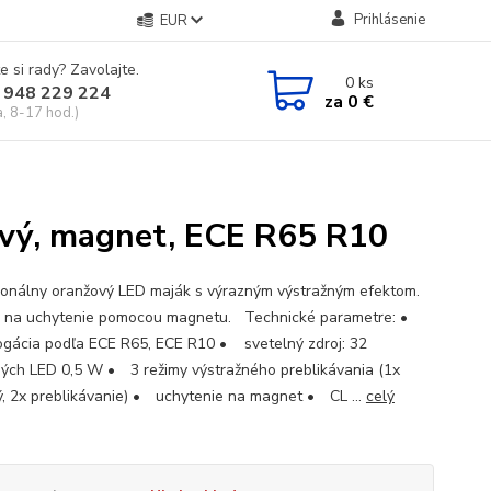
Prihlásenie
EUR
e si rady? Zavolajte.
0
ks
 948 229 224
za
0 €
a, 8-17 hod.)
vý, magnet, ECE R65 R10
ionálny oranžový LED maják s výrazným výstražným efektom.
 na uchytenie pomocou magnetu. Technické parametre: •
gácia podľa ECE R65, ECE R10 • svetelný zdroj: 32
ých LED 0,5 W • 3 režimy výstražného preblikávania (1x
ý, 2x preblikávanie) • uchytenie na magnet • CL ...
celý