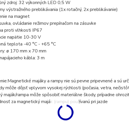
ný zdroj: 32 výkonných LED 0,5 W
y výstražného preblikávania (1x rotačný, 2x preblikávanie)
nie na magnet
uvka, ovládanie režimov prepínačom na zásuvke
a proti vlhkosti IP67
cie napätie 10-30 V
ná teplota -40 °C - +65 °C
ry: ø 170 mm x 70 mm
napájacieho kábla: 3 m
nie:
Magnetické majáky a rampy nie sú pevne pripevnené a sú urče
dy môže dôjsť vplyvom vysokej rýchlosti (počasia, vetra, nečistôt
 maják/rampa môže spôsobiť materiálne škody, prípadne ohroziť 
osť za magnetický maják (rampu) používanú pri jazde