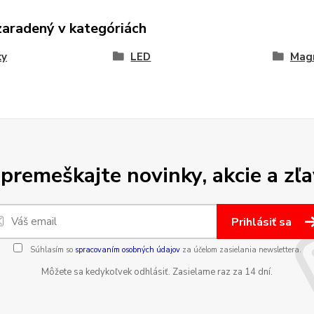
zaradený v kategóriách
ky
LED
Magn
premeškajte novinky, akcie a zľa
Prihlásiť sa
Súhlasím so
spracovaním osobných údajov
za účelom zasielania newslettera.
Môžete sa kedykoľvek odhlásiť. Zasielame raz za 14 dní.