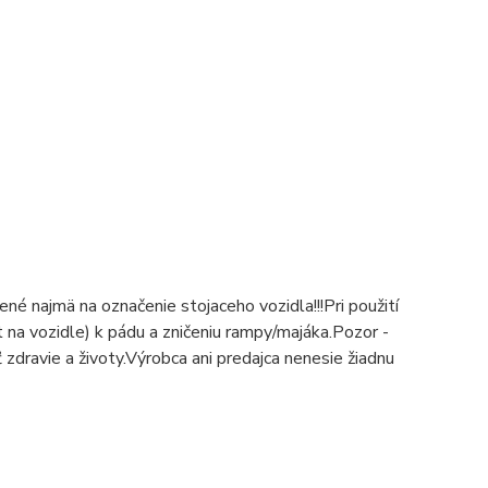
né najmä na označenie stojaceho vozidla!!!
Pri použití
 na vozidle) k pádu a zničeniu rampy/majáka.
Pozor -
zdravie a životy.
Výrobca ani predajca nenesie žiadnu