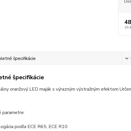
Dos
48
39,
etné špecifikácie
tné špecifikácie
nálny oranžový LED maják s výrazným výstražným efektom.
Určen
é parametre:
gácia podľa ECE R65, ECE R10