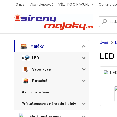
O nás
Ako nakupovať
VŠETKO O NÁKUPE
Ochrana os
Úvod
M
Majáky
LED 
LED
Výbojkové
Rotačné
Akumulátorové
Príslušenstvo / náhradné diely