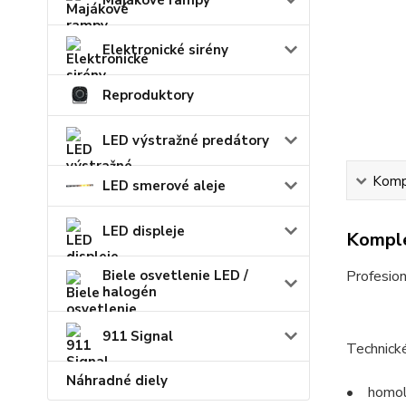
Majákové rampy
Elektronické sirény
Reproduktory
LED výstražné predátory
Kompl
LED smerové aleje
LED displeje
Komple
Biele osvetlenie LED /
Profesio
halogén
911 Signal
Technick
Náhradné diely
• homolo