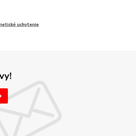
etické uchytenie
vy!