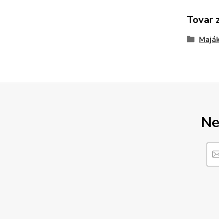
Tovar 
Majá
Ne