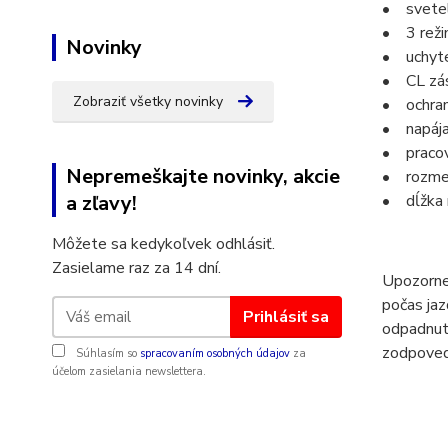
• svetel
• 3 režim
Novinky
• uchyte
• CL zás
Zobraziť všetky novinky
• ochran
• napája
• pracov
Nepremeškajte novinky, akcie
• rozme
a zľavy!
• dĺžka 
Môžete sa kedykoľvek odhlásiť.
Zasielame raz za 14 dní.
Upozorne
počas jaz
Prihlásiť sa
odpadnutý
zodpovedn
Súhlasím so
spracovaním osobných údajov
za
účelom zasielania newslettera.