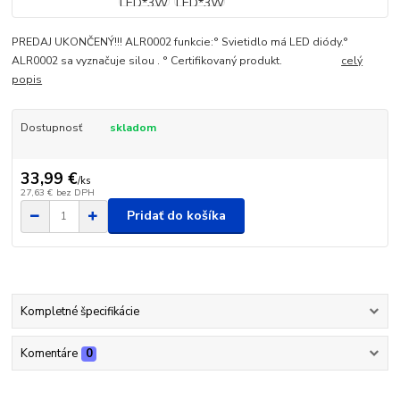
PREDAJ UKONČENÝ!!! ALR0002 funkcie:° Svietidlo má LED diódy.°
ALR0002 sa vyznačuje silou . ° Certifikovaný produkt.
celý
popis
Dostupnosť
skladom
33,99 €
/
ks
27,63 €
bez DPH
Pridať do košíka
Kompletné špecifikácie
Komentáre
0