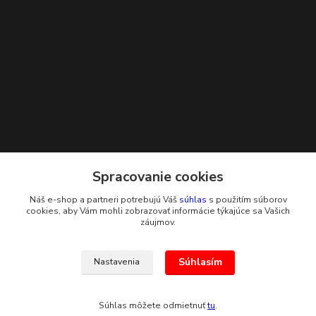
Kontakty
Spracovanie cookies
Náš e-shop a partneri potrebujú Váš
súhlas
s použitím súborov
+421 948 229 224
cookies, aby Vám mohli zobrazovať informácie týkajúce sa Vašich
záujmov.
info@g-systems.sk
Súhlasím
Nastavenia
Súhlas môžete odmietnuť
tu
.
Vytvorené na
Eshop-rychlo.sk