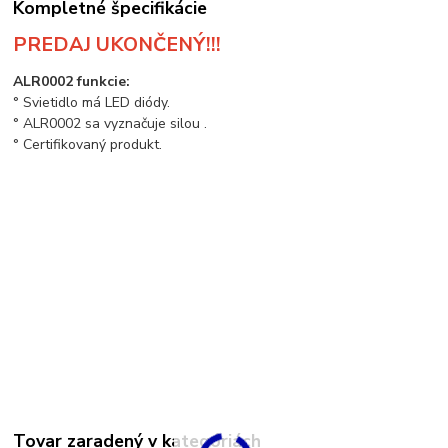
Kompletné špecifikácie
PREDAJ UKONČENÝ!!!
ALR0002 funkcie:
° Svietidlo má LED diódy.
° ALR0002 sa vyznačuje silou .
° Certifikovaný produkt.
Tovar zaradený v kategóriách