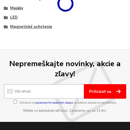
Majáky
LED
Magnetické uchytenie
Nepremeškajte novinky, akcie a
zľavy!
Prihlásiť sa
Súhlasím so
spracovaním osobných údajov
za účelom zasielania newslettera.
Môžete sa kedykoľvek odhlásiť. Zasielame raz za 14 dní.