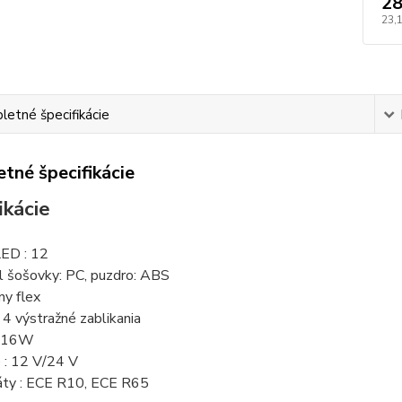
28
23,
etné špecifikácie
tné špecifikácie
ikácie
LED : 12
l šošovky: PC, puzdro: ABS
ny flex
: 4 výstražné zablikania
: 16W
 : 12 V/24 V
káty : ECE R10, ECE R65