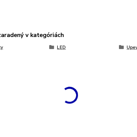
zaradený v kategóriách
ky
LED
Upev