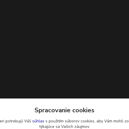
Spracovanie cookies
eri potrebujú Váš
súhlas
s použitím súborov cookies, aby Vám mohli zo
týkajúce sa Vašich záujmov.