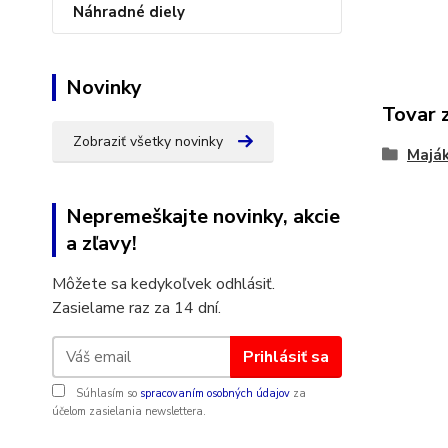
Náhradné diely
Novinky
Tovar 
Zobraziť všetky novinky
Majá
Nepremeškajte novinky, akcie
a zľavy!
Môžete sa kedykoľvek odhlásiť.
Zasielame raz za 14 dní.
Prihlásiť sa
Súhlasím so
spracovaním osobných údajov
za
účelom zasielania newslettera.