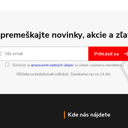
premeškajte novinky, akcie a zľa
Prihlásiť sa
Súhlasím so
spracovaním osobných údajov
za účelom zasielania newslettera.
Môžete sa kedykoľvek odhlásiť. Zasielame raz za 14 dní.
Kde nás nájdete