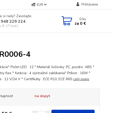
Prihlásenie
EUR
e si rady? Zavolajte.
0
ks
 948 229 224
za
0 €
a, 8-17 hod.)
LR0006-4
ikácie° Počet LED : 12 ° Materiál šošovky: PC, puzdro: ABS °
y flex ° funkcia : 4 výstražné zablikania° Príkon : 16W °
e : 12 V/24 V ° Certifikáty : ECE R10, ECE R65
celý popis
tupnosť
na dopyt