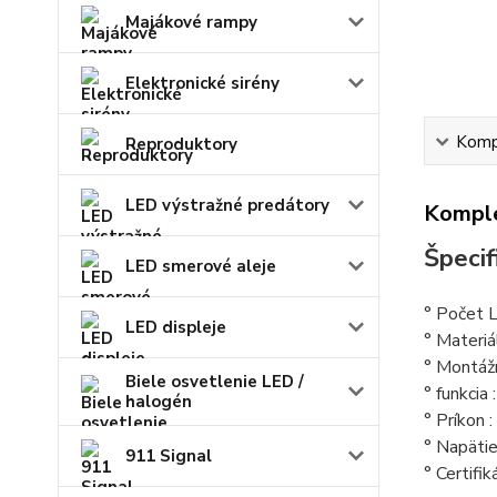
Majákové rampy
Elektronické sirény
Kompl
Reproduktory
LED výstražné predátory
Komple
Špecif
LED smerové aleje
° Počet 
LED displeje
° Materiá
° Montáž
Biele osvetlenie LED /
° funkcia 
halogén
°
Príkon 
° Napätie
911 Signal
° Certifi