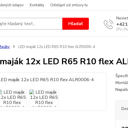
obných údajov
Kontakty
Odstúpiť od zmluvy tu
Neviet
Hľadať
+421
(Po-Pi
ajáky
LED maják 12x LED R65 R10 flex ALR0006-4
maják 12x LED R65 R10 flex A
Špecif
Montážn
Napäti
Dos