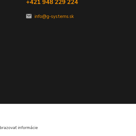
+421 948 229 224
info@g-systems.sk
brazovať informácie