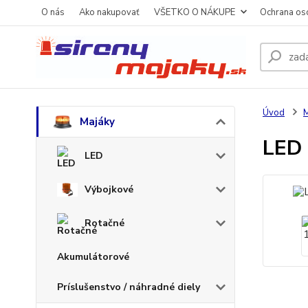
O nás
Ako nakupovať
VŠETKO O NÁKUPE
Ochrana os
Úvod
M
Majáky
LED 
LED
Výbojkové
Rotačné
Akumulátorové
Príslušenstvo / náhradné diely