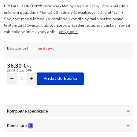
PREDAJ UKONČENÝ!!! Inštrukcie• Mal by sa používať výlučne v súlade s
určeným použitím. • Montáž výhradne v špecializovaných dielňach. •
Spojenie medzi lampou a inštaláciou vozidla by malo byť izolované
teplom zmršťovacou trubicou alebo prípadne izolačnou páskou, aby sa
zabránilo vniknutiu vody a vlh...
celý popis
Dostupnosť
na dopyt
36,30 €
/
ks
29,51 €
bez DPH
Pridať do košíka
Kompletné špecifikácie
Komentáre
0