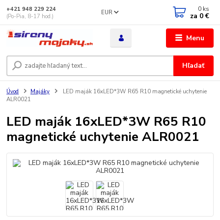
0
ks
+421 948 229 224
EUR
za
0 €
(Po-Pia, 8-17 hod.)
Menu
Hľadať
Úvod
Majáky
LED maják 16xLED*3W R65 R10 magnetické uchytenie
ALR0021
LED maják 16xLED*3W R65 R10
magnetické uchytenie ALR0021