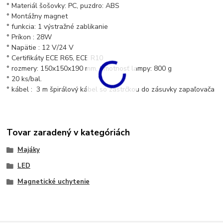
° Materiál šošovky: PC, puzdro: ABS
° Montážny magnet
° funkcia: 1 výstražné zablikanie
° Príkon : 28W
° Napätie : 12 V/24 V
° Certifikáty ECE R65, ECE R10
°
rozmery: 150x150x190 mm, hmotnosť lampy: 800 g
° 20 ks/bal.
° kábel : 3 m špirálový kábel so zástrčkou do zásuvky zapaľovača
Tovar zaradený v kategóriách
Majáky
LED
Magnetické uchytenie