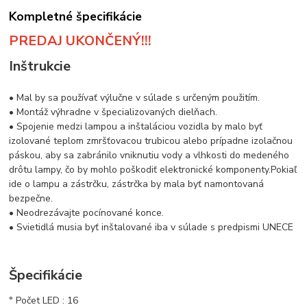
Kompletné špecifikácie
PREDAJ UKONČENÝ!!!
Inštrukcie
• Mal by sa používať výlučne v súlade s určeným použitím.
• Montáž výhradne v špecializovaných dielňach.
• Spojenie medzi lampou a inštaláciou vozidla by malo byť
izolované teplom zmršťovacou trubicou alebo prípadne izolačnou
páskou, aby sa zabránilo vniknutiu vody a vlhkosti do medeného
drôtu lampy, čo by mohlo poškodiť elektronické komponenty.
Pokiaľ
ide o lampu a zástrčku, zástrčka by mala byť namontovaná
bezpečne.
• Neodrezávajte pocínované konce.
• Svietidlá musia byť inštalované iba v súlade s predpismi UNECE
Špecifikácie
° Počet LED : 16