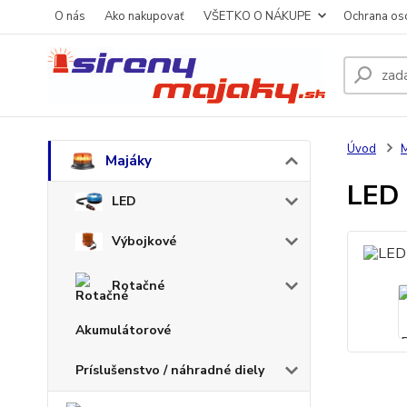
O nás
Ako nakupovať
VŠETKO O NÁKUPE
Ochrana os
Úvod
M
Majáky
LED 
LED
Výbojkové
Rotačné
Akumulátorové
Príslušenstvo / náhradné diely