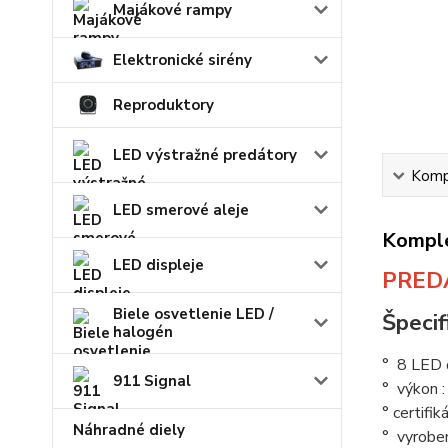
Majákové rampy
Elektronické sirény
Reproduktory
LED výstražné predátory
Kompl
LED smerové aleje
Komple
LED displeje
PREDA
Biele osvetlenie LED /
Špecif
halogén
° 8 LED 
911 Signal
° výkon 
° certifi
Náhradné diely
° vyroben