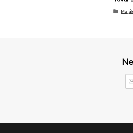
Majá
Ne