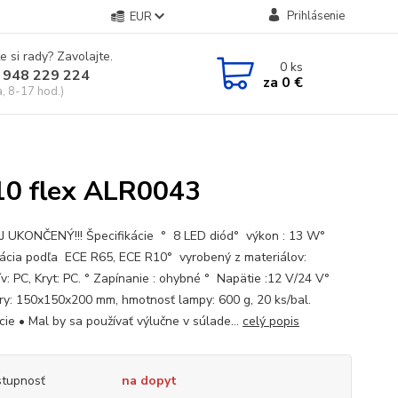
Prihlásenie
EUR
e si rady? Zavolajte.
0
ks
 948 229 224
za
0 €
a, 8-17 hod.)
10 flex ALR0043
 UKONČENÝ!!! Špecifikácie ° 8 LED diód° výkon : 13 W°
ikácia podľa ECE R65, ECE R10° vyrobený z materiálov:
v: PC, Kryt: PC. ° Zapínanie : ohybné ° Napätie :12 V/24 V°
y: 150x150x200 mm, hmotnosť lampy: 600 g, 20 ks/bal.
cie • Mal by sa používať výlučne v súlade...
celý popis
tupnosť
na dopyt