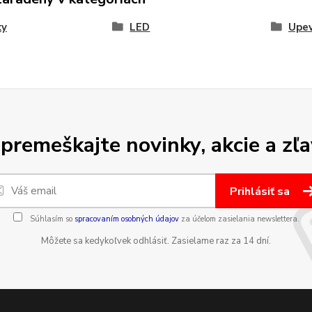
ky
LED
Upev
premeškajte novinky, akcie a zľa
Prihlásiť sa
Súhlasím so
spracovaním osobných údajov
za účelom zasielania newslettera.
Môžete sa kedykoľvek odhlásiť. Zasielame raz za 14 dní.