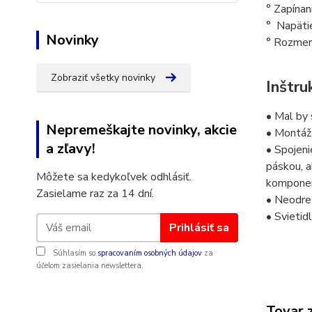
° Zapínan
°
Napäti
Novinky
° R
ozmer
Zobraziť všetky novinky
Inštru
• Mal by 
Nepremeškajte novinky, akcie
• Montáž 
a zľavy!
• Spojeni
páskou, a
Môžete sa kedykoľvek odhlásiť.
komponen
Zasielame raz za 14 dní.
• Neodre
• Svietid
Prihlásiť sa
Súhlasím so
spracovaním osobných údajov
za
účelom zasielania newslettera.
Tovar 