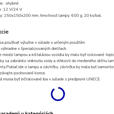
ie : ohybné
e :12 V/24 V
y: 150x150x200 mm, hmotnosť lampy: 600 g, 20 ks/bal.
kcie
sa používať výlučne v súlade s určeným použitím.
výhradne v špecializovaných dielňach.
e medzi lampou a inštaláciou vozidla by malo byť izolované tep
by sa zabránilo vniknutiu vody a vlhkosti do medeného drôtu la
ty.
Pokiaľ ide o lampu a zástrčku, zástrčka by mala byť namont
závajte pocínované konce.
lá musia byť inštalované iba v súlade s predpismi UNECE
zaradený v kategóriách