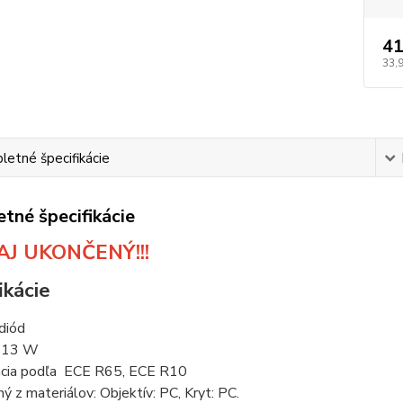
41
33,
etné špecifikácie
tné špecifikácie
J UKONČENÝ!!!
ikácie
diód
: 13 W
kácia podľa
ECE R65, ECE R10
ý z materiálov: Objektív: PC, Kryt: PC.