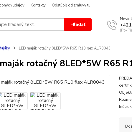
obných údajov
Kontakty
Odstúpiť od zmluvy tu
Neviet
Hľadať
+421
(Po-Pi
ajáky
LED maják rotačný 8LED*5W R65 R10 flex ALR0043
maják rotačný 8LED*5W R65 R
PREDAJ
certif
Objektí
Rozmer
Inštruk
Dos