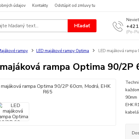
obných údajov
Kontakty
Odstúpiť od zmluvy tu
Neviet
Hľadať
+421
(Po-Pi
ajákové rampy
LED majákové rampy Optima
LED majáková rampa 
majáková rampa Optima 90/2P 
Techni
každo
90mm 
EHK R1
kabelá
Dos