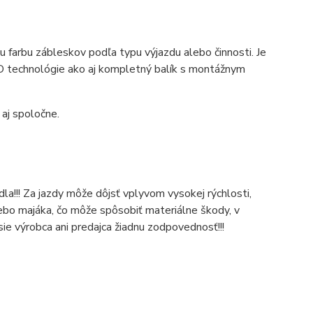
u farbu zábleskov podľa typu výjazdu alebo činnosti. Je
LED technológie ako aj kompletný balík s montážnym
 aj spoločne.
la!!!
Z
a jazdy môže dôjsť vplyvom vysokej rýchlosti,
lebo majáka, čo môže spôsobiť materiálne škody, v
ie v
ýrobca ani predajca žiadnu zodpovednosť!!!