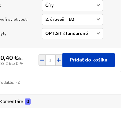
t
veň svietivosti
yty
0,40 €
/
ks
Pridať do košíka
,83 €
bez DPH
roduktu:
-2
Komentáre
0