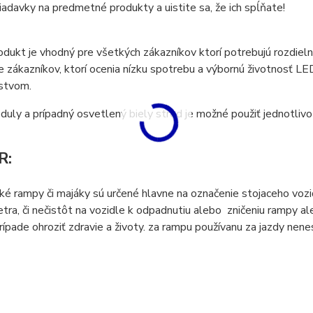
iadavky na predmetné produkty a uistite sa, že ich spĺňate!
dukt je vhodný pre všetkých zákazníkov ktorí potrebujú rozdieln
e zákazníkov, ktorí ocenia nízku spotrebu a výbornú životnosť 
nstvom.
uly a prípadný osvetlený biely stred je možné použiť jednotlivo
R:
é rampy či majáky sú určené hlavne na označenie stojaceho vozid
etra, či nečistôt na vozidle k odpadnutiu alebo zničeniu rampy a
ípade ohroziť zdravie a životy.
za rampu používanu za jazdy nenes