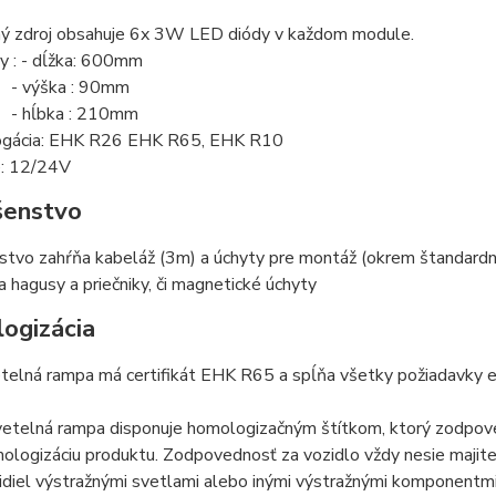
ný zdroj obsahuje 6x 3W LED diódy v každom module.
y : - dĺžka: 600mm
ka : 90mm
ka : 210mm
ogácia: EHK R26 EHK R65, EHK R10
e: 12/24V
šenstvo
stvo zahŕňa kabeláž (3m) a ú
chyty pre montáž (okrem štandardn
 hagusy a priečniky, či magnetické úchyty
ogizácia
telná rampa má certifikát EHK R65 a spĺňa všetky požiadavky 
vetelná rampa disponuje homologizačným štítkom, ktorý zodpove
ologizáciu produktu. Zodpovednosť za vozidlo vždy nesie majite
idiel výstražnými svetlami alebo inými výstražnými komponentmi,