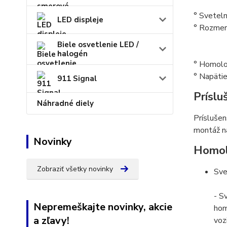
° Svetel
LED displeje
° Rozmer
- výš
Biele osvetlenie LED /
- hĺb
halogén
° Homol
° Napäti
911 Signal
Príslu
Náhradné diely
Príslušen
montáž na
Novinky
Homol
Zobraziť všetky novinky
Sve
- S
Nepremeškajte novinky, akcie
hom
a zľavy!
voz