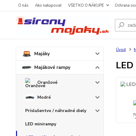
O nás
Ako nakupovať
VŠETKO O NÁKUPE
Ochrana os
Úvod
M
Majáky
LED 
Majákové rampy
Oranžové
Modré
Príslušentvo / náhradné diely
LED minirampy