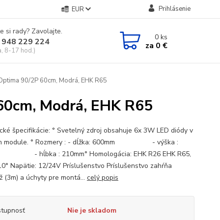
Prihlásenie
EUR
e si rady? Zavolajte.
0
ks
 948 229 224
za
0 €
a, 8-17 hod.)
Optima 90/2P 60cm, Modrá, EHK R65
60cm, Modrá, EHK R65
cké špecifikácie: ° Svetelný zdroj obsahuje 6x 3W LED diódy v
m module. ° Rozmery : - dĺžka: 600mm - výška :
- hĺbka : 210mm° Homologácia: EHK R26 EHK R65,
0° Napätie: 12/24V Príslušenstvo Príslušenstvo zahŕňa
ž (3m) a úchyty pre montá...
celý popis
tupnosť
Nie je skladom