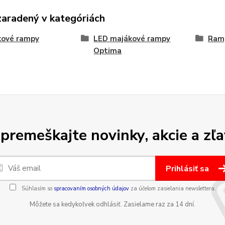
zaradený v kategóriách
kové rampy
LED majákové rampy
Ram
Optima
premeškajte novinky, akcie a zľa
Prihlásiť sa
Súhlasím so
spracovaním osobných údajov
za účelom zasielania newslettera.
Môžete sa kedykoľvek odhlásiť. Zasielame raz za 14 dní.