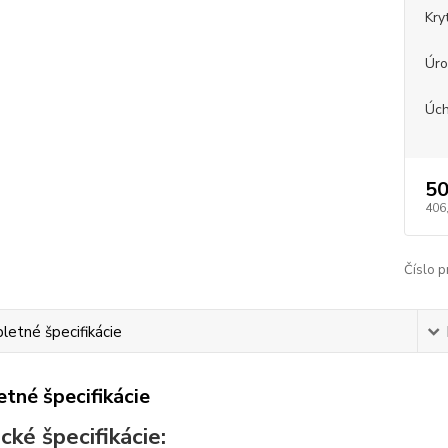
Kry
Úro
Úch
50
406
Číslo p
etné špecifikácie
tné špecifikácie
cké špecifikácie: