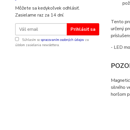
pož
Môžete sa kedykoľvek odhlásiť.
Zasielame raz za 14 dní.
Tento pro
určený pr
Prihlásiť sa
prísluše
Súhlasím so
spracovaním osobných údajov
za
účelom zasielania newslettera.
- LED mod
POZO
Magnetick
silného v
horšom pr