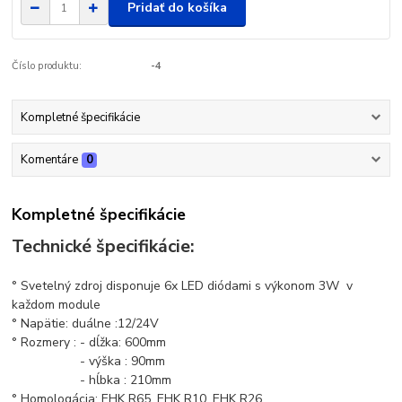
Pridať do košíka
Číslo produktu:
-4
Kompletné špecifikácie
Komentáre
0
Kompletné špecifikácie
Technické špecifikácie:
° Svetelný zdroj disponuje 6x LED diódami s výkonom 3W v
každom module
° Napätie: duálne :12/24V
° Rozmery : - dĺžka: 600mm
- výška : 90mm
- hĺbka : 210mm
° Homologácia: EHK R65, EHK R10, EHK R26