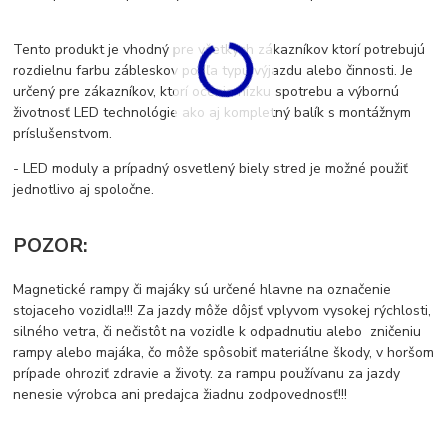
Tento produkt je vhodný pre všetkých zákazníkov ktorí potrebujú
rozdielnu farbu zábleskov podľa typu výjazdu alebo činnosti. Je
určený pre zákazníkov, ktorí ocenia nízku spotrebu a výbornú
životnosť LED technológie ako aj kompletný balík s montážnym
príslušenstvom.
- LED moduly a prípadný osvetlený biely stred je možné použiť
jednotlivo aj spoločne.
POZOR:
Magnetické rampy či majáky sú určené hlavne na označenie
stojaceho vozidla!!!
Z
a jazdy môže dôjsť vplyvom vysokej rýchlosti,
silného vetra, či nečistôt na vozidle k odpadnutiu alebo zničeniu
rampy alebo majáka, čo môže spôsobiť materiálne škody, v horšom
prípade ohroziť zdravie a životy.
za rampu používanu za jazdy
nenesie v
ýrobca ani predajca žiadnu zodpovednosť!!!