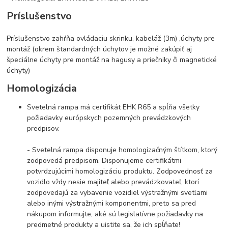
Príslušenstvo
Príslušenstvo zahŕňa ovládaciu skrinku, k
abeláž (3m) ,ú
chyty pre
montáž (okrem štandardných úchytov je možné zakúpiť aj
špeciálne úchyty pre montáž na hagusy a priečniky či magnetické
úchyty)
Homologizácia
Svetelná rampa má certifikát EHK R65 a spĺňa všetky
požiadavky európskych pozemných prevádzkových
predpisov.
- Svetelná rampa disponuje homologizačným štítkom, ktorý
zodpovedá predpisom. Disponujeme certifikátmi
potvrdzujúcimi homologizáciu produktu. Zodpovednosť za
vozidlo vždy nesie majiteľ alebo prevádzkovateľ, ktorí
zodpovedajú za vybavenie vozidiel výstražnými svetlami
alebo inými výstražnými komponentmi, preto sa pred
nákupom informujte, aké sú legislatívne požiadavky na
predmetné produkty a uistite sa, že ich spĺňate!