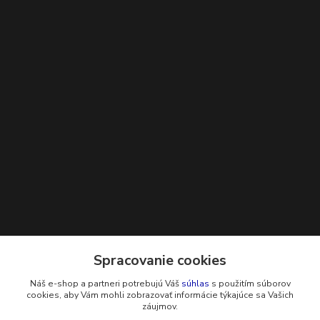
Kontakty
Spracovanie cookies
Náš e-shop a partneri potrebujú Váš
súhlas
s použitím súborov
+421 948 229 224
cookies, aby Vám mohli zobrazovať informácie týkajúce sa Vašich
záujmov.