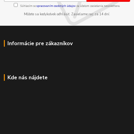
Súhlasím so
spracovaním osobných údajov
za účelom zasielania newslettera.
Môžete sa kedykoľvek odhlásiť. Zasielame raz za 14 dní.
Informácie pre zákazníkov
Kde nás nájdete