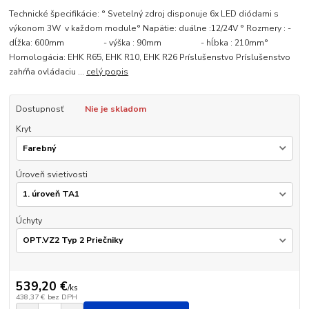
Technické špecifikácie: ° Svetelný zdroj disponuje 6x LED diódami s
výkonom 3W v každom module° Napätie: duálne :12/24V ° Rozmery : -
dĺžka: 600mm - výška : 90mm - hĺbka : 210mm°
Homologácia: EHK R65, EHK R10, EHK R26 Príslušenstvo Príslušenstvo
zahŕňa ovládaciu ...
celý popis
Dostupnosť
Nie je skladom
Kryt
Úroveň svietivosti
Úchyty
539,20 €
/
ks
438,37 €
bez DPH