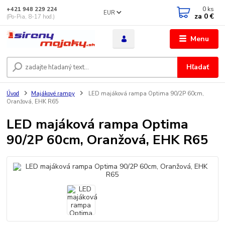
0
ks
+421 948 229 224
EUR
za
0 €
(Po-Pia, 8-17 hod.)
Menu
Hľadať
Úvod
Majákové rampy
LED majáková rampa Optima 90/2P 60cm,
Oranžová, EHK R65
LED majáková rampa Optima
90/2P 60cm, Oranžová, EHK R65