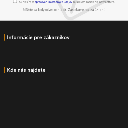
Súhlasím so
spracovaním osobných údajov
za účelom zasielania newslettera.
Môžete sa kedykoľvek odhlásiť. Zasielame raz za 14 dní.
Informácie pre zákazníkov
Kde nás nájdete