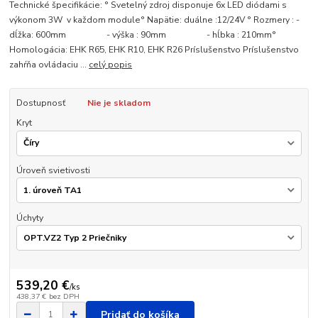
Technické špecifikácie: ° Svetelný zdroj disponuje 6x LED diódami s
výkonom 3W v každom module° Napätie: duálne :12/24V ° Rozmery : -
dĺžka: 600mm - výška : 90mm - hĺbka : 210mm°
Homologácia: EHK R65, EHK R10, EHK R26 Príslušenstvo Príslušenstvo
zahŕňa ovládaciu ...
celý popis
Dostupnosť
Nie je skladom
Kryt
Úroveň svietivosti
Úchyty
539,20 €
/
ks
438,37 €
bez DPH
Pridať do košíka