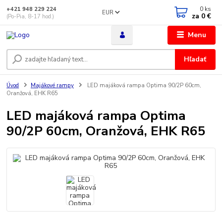
0
ks
+421 948 229 224
EUR
za
0 €
(Po-Pia, 8-17 hod.)
Menu
Hľadať
Úvod
Majákové rampy
LED majáková rampa Optima 90/2P 60cm,
Oranžová, EHK R65
LED majáková rampa Optima
90/2P 60cm, Oranžová, EHK R65