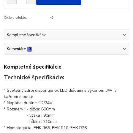
Číslo produktu:
-6
Kompletné špecifikácie
Komentáre
0
Kompletné špecifikácie
Technické špecifikácie:
° Svetelný zdroj disponuje 6x LED diódami s výkonom 3W v
každom module
° Napätie: duálne :12/24V
° Rozmery : - dĺžka: 600mm
- výška : 90mm
- hĺbka : 210mm
° Homologácia: EHK R65, EHK R10, EHK R26