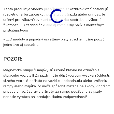
Tento produkt je vhodný pre všetkých zákazníkov ktorí potrebujú
rozdielnu farbu zábleskov podľa typu výjazdu alebo činnosti. Je
určený pre zákazníkov, ktorí ocenia nízku spotrebu a výbornú
životnosť LED technológie ako aj kompletný balík s montážnym
príslušenstvom.
- LED moduly a prípadný osvetlený biely stred je možné použiť
jednotlivo aj spoločne.
POZOR:
Magnetické rampy či majáky sú určené hlavne na označenie
stojaceho vozidla!!!
Z
a jazdy môže dôjsť vplyvom vysokej rýchlosti,
silného vetra, či nečistôt na vozidle k odpadnutiu alebo zničeniu
rampy alebo majáka, čo môže spôsobiť materiálne škody, v horšom
prípade ohroziť zdravie a životy.
za rampu používanu za jazdy
nenesie v
ýrobca ani predajca žiadnu zodpovednosť!!!