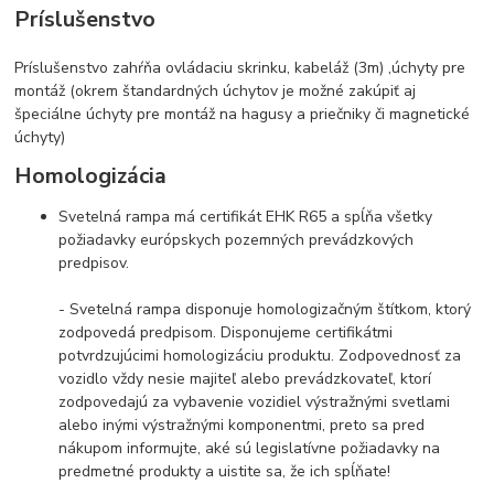
Príslušenstvo
Príslušenstvo zahŕňa ovládaciu skrinku, k
abeláž (3m) ,ú
chyty pre
montáž (okrem štandardných úchytov je možné zakúpiť aj
špeciálne úchyty pre montáž na hagusy a priečniky či magnetické
úchyty)
Homologizácia
Svetelná rampa má certifikát EHK R65 a spĺňa všetky
požiadavky európskych pozemných prevádzkových
predpisov.
- Svetelná rampa disponuje homologizačným štítkom, ktorý
zodpovedá predpisom. Disponujeme certifikátmi
potvrdzujúcimi homologizáciu produktu. Zodpovednosť za
vozidlo vždy nesie majiteľ alebo prevádzkovateľ, ktorí
zodpovedajú za vybavenie vozidiel výstražnými svetlami
alebo inými výstražnými komponentmi, preto sa pred
nákupom informujte, aké sú legislatívne požiadavky na
predmetné produkty a uistite sa, že ich spĺňate!