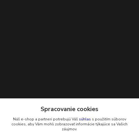
Kontakty
Spracovanie cookies
Náš e-shop a partneri potrebujú Váš
súhlas
s použitím súborov
+421 948 229 224
cookies, aby Vám mohli zobrazovať informácie týkajúce sa Vašich
záujmov.
info@g-systems.sk