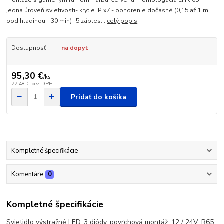
montáže s gumeným rámom- farba: červená- homologácia EHK 65-
jedna úroveň svietivosti- krytie IP x7 - ponorenie dočasné (0,15 až 1 m
pod hladinou - 30 min)- 5 zábles...
celý popis
Dostupnosť
na dopyt
95,30 €
/
ks
77,48 €
bez DPH
Pridať do košíka
Kompletné špecifikácie
Komentáre
0
Kompletné špecifikácie
Svietidlo výstražné LED, 3 diódy, povrchová montáž, 12 / 24V, R65,