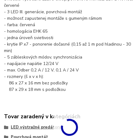
červené
- 3 LED III. generácie, povrchová montáž
- možnosť zapustenej montáže s gumeným rámom
- farba: červená
- homologácia EHK 65
- jedna úroveň svietivosti
- krytie IP x7 - ponorenie dočasné (0,15 až 1 m pod hladinou - 30
min)
- 5 zábleskových módov, synchronizácia
- napájacie napätie 12/24 V
- max. Odber 0,2 A / 12 V, 0,1 A / 24 V
- rozmery (š x v x h):
86 x 27 x 16 mm bez podložky
87 x 29 x 18 mm s podložkou
Tovar zaradený v kategóriách
LED výstražné predátory
Povrchová montáž