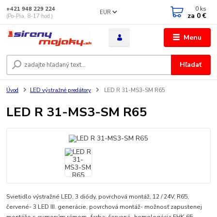
0
ks
+421 948 229 224
EUR
za
0 €
(Po-Pia, 8-17 hod.)
Menu
Hľadať
Úvod
LED výstražné predátory
LED R 31-MS3-SM R65
LED R 31-MS3-SM R65
Svietidlo výstražné LED, 3 diódy, povrchová montáž, 12 / 24V, R65,
červené- 3 LED III. generácie, povrchová montáž- možnosť zapustenej