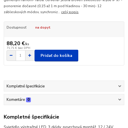
gumeným rámom- farba: červená- jedna úroveň svietivosti- krytie IP x7 -
ponorenie dočasné (0,15 až 1 m pod hladinou - 30 min)- 12
zábleskových módov, synchroniz...
celý popis
Dostupnosť
na dopyt
88,20 €
/
ks
71,71 €
bez DPH
Pridať do košíka
Kompletné špecifikácie
Komentáre
0
Kompletné špecifikácie
Svietidlo výstražné LED, 3 diódy, povrchová montáž, 12 / 24V,