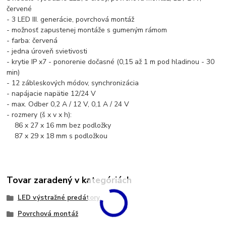
červené
- 3 LED III. generácie, povrchová montáž
- možnosť zapustenej montáže s gumeným rámom
- farba: červená
- jedna úroveň svietivosti
- krytie IP x7 - ponorenie dočasné (0,15 až 1 m pod hladinou - 30
min)
- 12 zábleskových módov, synchronizácia
- napájacie napätie 12/24 V
- max. Odber 0,2 A / 12 V, 0,1 A / 24 V
- rozmery (š x v x h):
86 x 27 x 16 mm bez podložky
87 x 29 x 18 mm s podložkou
Tovar zaradený v kategóriách
LED výstražné predátory
Povrchová montáž