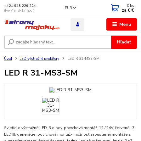
0
ks
+421 948 229 224
EUR
za
0 €
(Po-Pia, 8-17 hod.)
Menu
Hľadať
Úvod
LED výstražné predátory
LED R 31-MS3-SM
LED R 31-MS3-SM
Svietidlo výstražné LED, 3 diódy, povrchová montáž, 12 / 24V, červené- 3
LED III. generácie, povrchová montáž- možnosť zapustenej montáže s