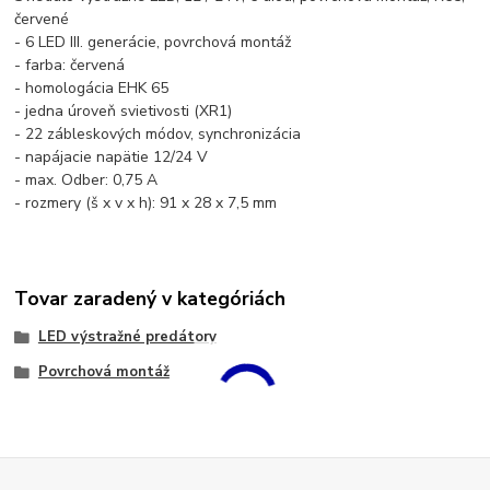
červené
- 6 LED III. generácie, povrchová montáž
- farba: červená
- homologácia EHK 65
- jedna úroveň svietivosti (XR1)
- 22 zábleskových módov, synchronizácia
- napájacie napätie 12/24 V
- max. Odber: 0,75 A
- rozmery (š x v x h): 91 x 28 x 7,5 mm
Tovar zaradený v kategóriách
LED výstražné predátory
Povrchová montáž