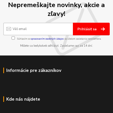
Nepremeškajte novinky, akcie a
zľavy!
Prihlásiť sa
Súhlasím so
spracovaním osobných údajov
za účelom zasielania newslettera.
Môžete sa kedykoľvek odhlásiť. Zasielame raz za 14 dní.
Informácie pre zákazníkov
Kde nás nájdete