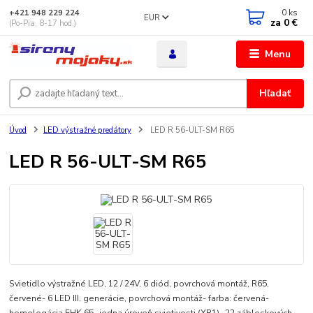
0
ks
+421 948 229 224
EUR
za
0 €
(Po-Pia, 8-17 hod.)
Menu
Hľadať
Úvod
LED výstražné predátory
LED R 56-ULT-SM R65
LED R 56-ULT-SM R65
Svietidlo výstražné LED, 12 / 24V, 6 diód, povrchová montáž, R65,
červené- 6 LED III. generácie, povrchová montáž- farba: červená-