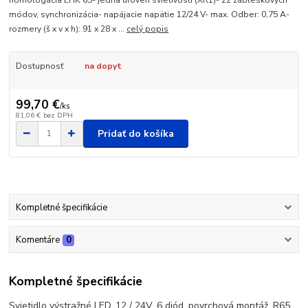
homologácia EHK 65- jedna úroveň svietivosti (XR1)- 22 zábleskových
módov, synchronizácia- napájacie napätie 12/24 V- max. Odber: 0,75 A-
rozmery (š x v x h): 91 x 28 x ...
celý popis
Dostupnosť
na dopyt
99,70 €
/
ks
81,06 €
bez DPH
Pridať do košíka
Kompletné špecifikácie
Komentáre
0
Kompletné špecifikácie
Svietidlo výstražné LED, 12 / 24V, 6 diód, povrchová montáž, R65,